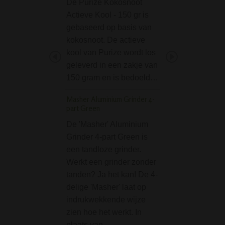
De Purize Kokosnoot
Mooie Ball Grinde
Actieve Kool - 150 gr is
uitgevoerd in war
gebaseerd op basis van
rastakleuren en o
kokosnoot. De actieve
Bestaat uit 2 mag
kool van Purize wordt los
delen. Snel en ma
geleverd in een zakje van
voor het vermalen
150 gram en is bedoeld…
wiet of andere kru
Specificaties:• Di
Masher Aluminium Grinder 4-
50 mm• Kleur: ra
part Green
DynaVap Honest To
De 'Masher' Aluminium
aansteker
Grinder 4-part Green is
een tandloze grinder.
De Honest Torch 
Werkt een grinder zonder
navulbare
tanden? Ja het kan! De 4-
butaangasaanste
delige 'Masher' laat op
DynaVap met een
indrukwekkende wijze
torch vlam voor p
zien hoe het werkt. In
en gecontroleerd
plaats van…
verhitting. Het on