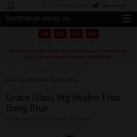
0 ARTIKEL(EN) -
€ 0,00
MIJN ACCOUNT
WATERPIJP-BONG.NL
00
21
57
03
DAGEN
UREN
MIN
SEC
Wegens vakantiedrukte en daardoor iets langere levertijd krijg
je nu 15% korting! Kortingscode: "VAKANTIE".
Home
Bongs
Volledig assortiment bongs
/
/
/
Grace Glass Big Beaker Fluo Bong Blue
Grace Glass Big Beaker Fluo
Bong Blue
Grote bong met een dubbele percolator.