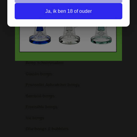
Stoere
handgranaat bong
Ja, ik ben 18 of ouder
verkrijgbaar in het zwart en groen.
BONGS
Acryl bongs
Bong schoonmaken
Glazen bongs
Precooler Ashcatcher bongs
Bamboe bongs
Freezable bongs
Ice bongs
Olie bongs & bubblers