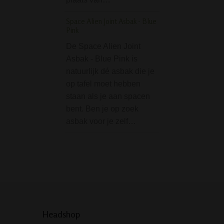
gericht op handco
Space Alien Joint Asbak - Blue
heeft een
Pink
antislipstructuur.
De Space Alien Joint
Inclusief…
Asbak - Blue Pink is
Smoking Filter Tipbo
natuurlijk dé asbak die je
tips
op tafel moet hebben
staan als je aan spacen
De Smoking Delux
bent. Ben je op zoek
Tipboekje bevat 50
asbak voor je zelf…
Specificaties:•
Afmetingen: 60 x
mm• Aantal tips: 
Headshop