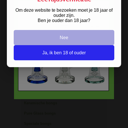
Acryl bongs
Om deze website te bezoeken moet je 18 jaar of
Bong schoonmaken
ouder zijn.
Ben je ouder dan 18 jaar?
Glazen bongs
Precooler Ashcatcher bongs
Nee
Bamboe bongs
Freezable bongs
Ja, ik ben 18 of ouder
Ice bongs
Olie bongs & bubblers
Percolator bongs
Metalen bongs
Keramische bongs
Pure Glass bongs
Speciale bongs