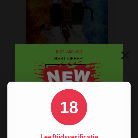
×
Stoere
handgranaat bong
18
verkrijgbaar in het zwart en groen.
BONGS
Leeftijdsverificatie