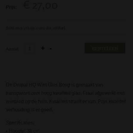
€ 27,00
Prijs:
Stel een vraag over dit artikel
BESTELLEN
Aantal:
De Drupal HQ Wiet Glas Bong is gemaakt van
transparant zeer hoog kwaliteit glas. Fraai afgewerkt met
wietblad op de hals. Kwaliteit straalt er van. Prijs kwaliteit
verhouding is er goed,
Specificaties:
• Hoogte: 38 cm