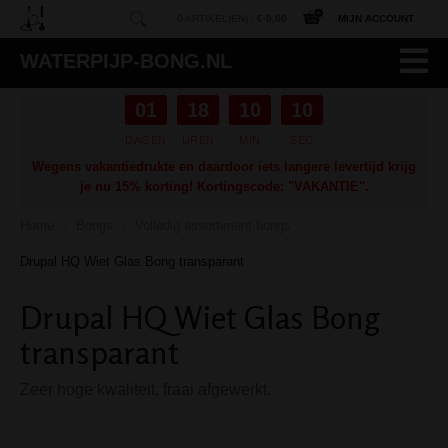
0 ARTIKEL(EN) -
€ 0,00
MIJN ACCOUNT
WATERPIJP-BONG.NL
01
18
10
09
DAGEN
UREN
MIN
SEC
Wegens vakantiedrukte en daardoor iets langere levertijd krijg
je nu 15% korting! Kortingscode: "VAKANTIE".
Home
Bongs
Volledig assortiment bongs
/
/
/
Drupal HQ Wiet Glas Bong transparant
Drupal HQ Wiet Glas Bong
transparant
Zeer hoge kwaliteit, fraai afgewerkt.