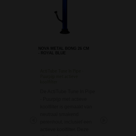
NOVA METAL BONG 26 CM
- ROYAL BLUE
ActiTube Tune In Pipe -
USA Weight Florida 
Puurpijp met actieve
Scale 100g x 0.01g
koolfilter
Deze Florida digi
De ActiTube Tune In Pipe
weegschaal van
- Puurpijp met actieve
Weight is een
koolfilter is gemaakt van
zakweegschaal vo
neutraal smakend
wegen van waard
perenhout, inclusief een
stoffen, poeders, 
actieve koolfilter. Deze
enz, maar zaken 