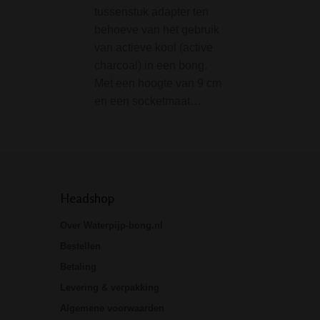
tussenstuk adapter ten
gewend zijn, een p
behoeve van het gebruik
Kijk dit mooi mod
van actieve kool (active
eens. Een mooie 
charcoal) in een bong.
bong voorzien va
Met een hoogte van 9 cm
diverse…
en een socketmaat…
Headshop
Over Waterpijp-bong.nl
Bestellen
Betaling
Levering & verpakking
Algemene voorwaarden