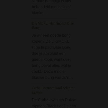
slimme handpijp is niet
goud, zilver, munt
behandeld met beits of
edelstenen, medi
blanke…
en kruiden. Het 
D-SMOKE High Impact Blue
Mini Glass Bong 3-par
Bong
Case - Pink
Je wil een goede bong
De Mini Glass Bo
kopen? De D-SMOKE
part set in Case -
High Impact Blue Bong
bevat een glazen
doe je absoluut een
een 4-delige grin
goede koop, want deze
een glazen potje 
bong bevat alles wat je
stash in te bewar
zoekt. Deze mooie
ideaal setje om…
blauwe bong van zo'n…
Boost Straight Glas
Carball Actieve Kool Adapter
38 cm Black
14.5mm
De Boost Straight
De Carball van het Duitse
Ice Bong 38 cm Bl
topmerk Black Leaf is een
zoals we van Boo