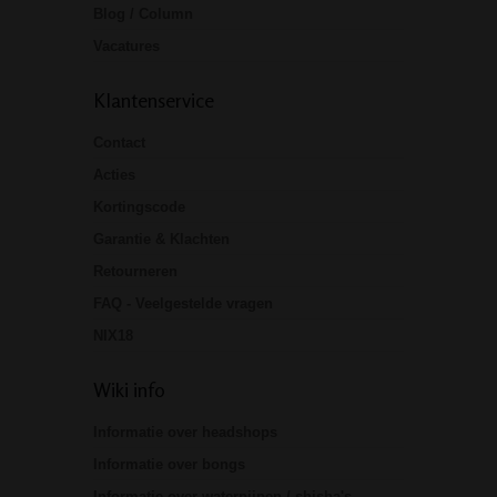
Blog / Column
Vacatures
Klantenservice
Contact
Acties
Kortingscode
Garantie & Klachten
Retourneren
FAQ - Veelgestelde vragen
NIX18
Wiki info
Informatie over headshops
Informatie over bongs
Informatie over waterpijpen / shisha's