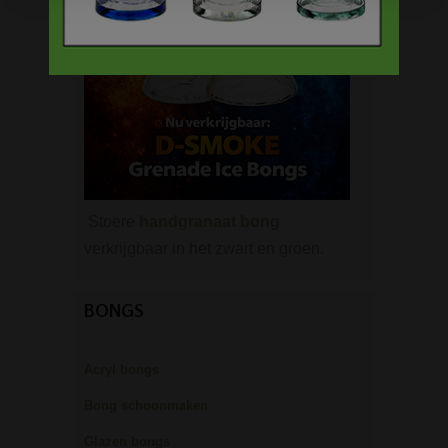
Stoere
handgranaat bong
verkrijgbaar in het zwart en groen.
BONGS
Acryl bongs
Bong schoonmaken
Glazen bongs