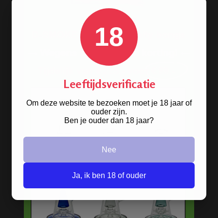
18
Op
zoek naar een
bong van metaal
? Wij
hebben ze! De oldschool metalen
bongs in 10 verschillende kleuren.
Leeftijdsverificatie
Om deze website te bezoeken moet je 18 jaar of
HANDGRANAAT BONG
ouder zijn.
Ben je ouder dan 18 jaar?
Nee
Ja, ik ben 18 of ouder