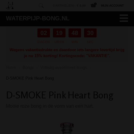
0 ARTIKEL(EN) -
€ 0,00
MIJN ACCOUNT
WATERPIJP-BONG.NL
02
19
48
29
DAGEN
UREN
MIN
SEC
Wegens vakantiedrukte en daardoor iets langere levertijd krijg
je nu 15% korting! Kortingscode: "VAKANTIE".
Home
Bongs
Volledig assortiment bongs
/
/
/
D-SMOKE Pink Heart Bong
D-SMOKE Pink Heart Bong
Mooie roze bong in de vorm van een hart.