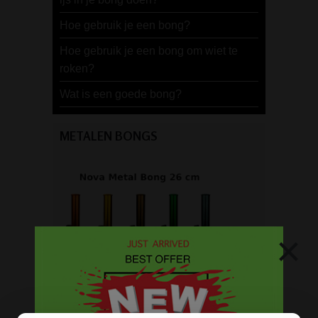
Hoe gebruik je een bong?
Hoe gebruik je een bong om wiet te
roken?
Wat is een goede bong?
METALEN BONGS
×