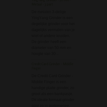
Metaal - 3 part
De Big Willy L Gl
De metalen 3-delige
Black Leaf Bong i
YingYang Grinder is een
de fun. Hilarische
degelijke grinder voor het
momenten gegar
dagelijks vermalen van je
als je aan deze b
wiet of andere kruiden.
de vorm van een 
De grinder heeft een
zuigt. Uiteraard d
diameter van 50 mm en
deze compacte 
hoogte van 30…
Boost Straight Ice 
45cm blue
Credit Card Grinder - Middle
Finger
De Boost Straight
De Credit Card Grinder -
Glas Bong 45cm b
Middle Finger is een
een toppertje. Str
handige platte grinder, zo
en met mooi bla
groot als een bankpasje.
design. De Boost
Dit ideale formaat grinder
zijn gemaakt van 
past zo in portomenee,
en hittebestendig 