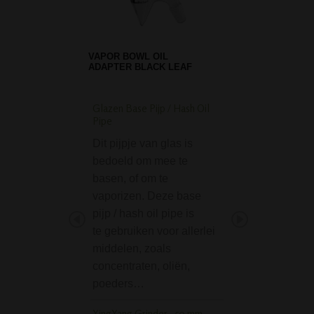
VAPOR BOWL OIL
ADAPTER BLACK LEAF
Glazen Base Pijp / Hash Oil
BLAZE Cyberpunk T
Pipe
Percolator Ice Bong
Dit pijpje van glas is
De BLAZE Cyber
bedoeld om mee te
Tree Percolator I
basen, of om te
is een kwalitatief
vaporizen. Deze base
bong, wat we uite
pijp / hash oil pipe is
gewend zijn van 
te gebruiken voor allerlei
Blaze. Deze flas
middelen, zoals
of beaker bong, h
concentraten, oliën,
lengte van 52…
poeders…
Big Willy L Glass Bl
Bong
YingYang Grinder - 50 mm -