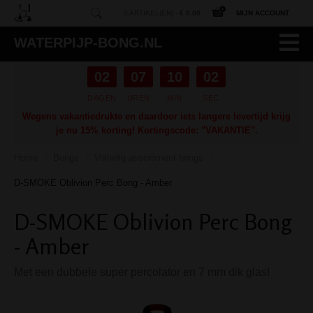
0 ARTIKEL(EN) -
€ 0,00
MIJN ACCOUNT
WATERPIJP-BONG.NL
02
07
10
01
DAGEN
UREN
MIN
SEC
Wegens vakantiedrukte en daardoor iets langere levertijd krijg
je nu 15% korting! Kortingscode: "VAKANTIE".
Home
Bongs
Volledig assortiment bongs
/
/
/
D-SMOKE Oblivion Perc Bong - Amber
D-SMOKE Oblivion Perc Bong
- Amber
Met een dubbele super percolator en 7 mm dik glas!