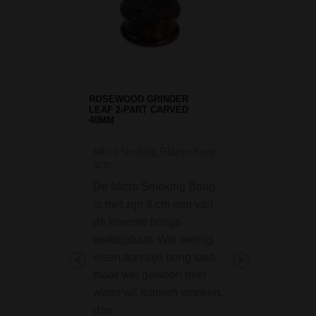
ROSEWOOD GRINDER
LEAF 2-PART CARVED
40MM
Micro Smoking Glazen Bong
Metal / Rose Wood P
9cm
cm
De Micro Smoking Bong
De Metal / Rose
is met zijn 9 cm een van
Pipe 8,5 cm is ee
de kleinste bongs
fijn pijpje voor he
verkrijgbaar. Wie weinig
van o.a. hasj of wi
eisen aan zijn bong stelt,
Opvallend aan dit 
maar wel gewoon over
het design. Hij is
water wil kunnen smoken,
gemaakt…
dan…