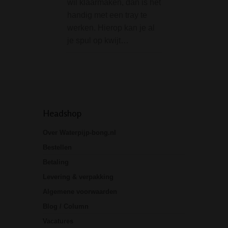
wil klaarmaken, dan is het
voor het vermalen
handig met een tray te
wiet of andere kru
werken. Hierop kan je al
Specificaties:• Di
je spul op kwijt…
50 mm• Kleur: ra
Headshop
Over Waterpijp-bong.nl
Bestellen
Betaling
Levering & verpakking
Algemene voorwaarden
Blog / Column
Vacatures