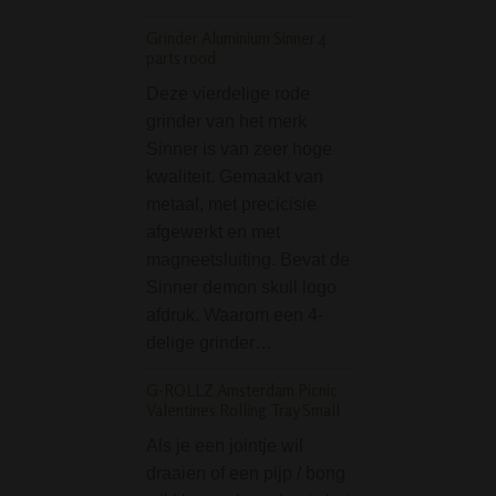
Peace Keeper Gun 
Grinder Aluminium Sinner 4
Deze 'Peace Kee
parts rood
Bong zal zelfs de
Deze vierdelige rode
wapenliefhebber
grinder van het merk
kalmeren en de v
Sinner is van zeer hoge
herstellen. Deze
kwaliteit. Gemaakt van
bijzondere glaze
metaal, met precicisie
heeft met een me
afgewerkt en met
bowl is erg stabie
magneetsluiting. Bevat de
zeker…
Sinner demon skull logo
Ball Grinder Rasta 
afdruk. Waarom een 4-
parts
delige grinder…
Mooie Ball Grinde
G-ROLLZ Amsterdam Picnic
uitgevoerd in war
Valentines Rolling Tray Small
rastakleuren en o
Als je een jointje wil
Bestaat uit 2 mag
draaien of een pijp / bong
delen. Snel en ma