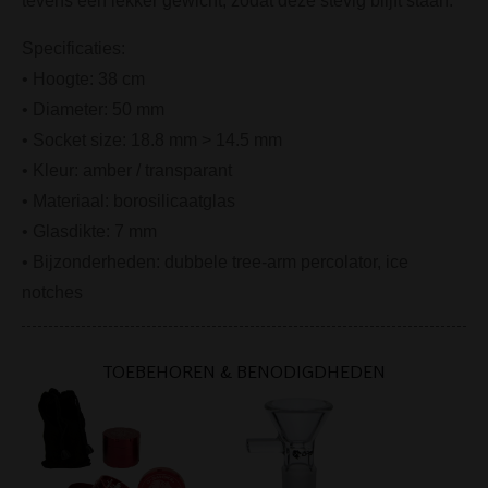
tevens een lekker gewicht, zodat deze stevig blijft staan.
Specificaties:
• Hoogte: 38 cm
• Diameter: 50 mm
• Socket size: 18.8 mm > 14.5 mm
• Kleur: amber / transparant
• Materiaal: borosilicaatglas
• Glasdikte: 7 mm
• Bijzonderheden: dubbele tree-arm percolator, ice
notches
TOEBEHOREN & BENODIGDHEDEN