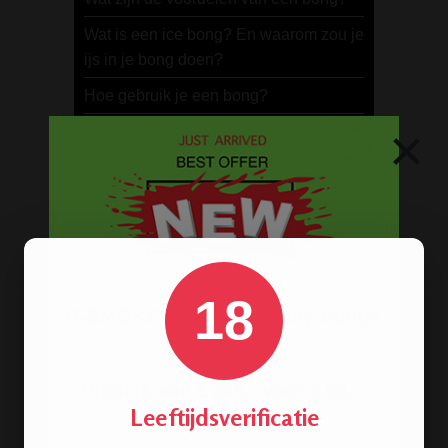
Wat is een ice bong? En waarom zou je
ijs in je bong doen?
Hoe gebruik je een bong?
×
Hoe gebruik je een bong om wiet te
roken?
Wat is een goede bong?
METALEN BONGS
18
Leeftijdsverificatie