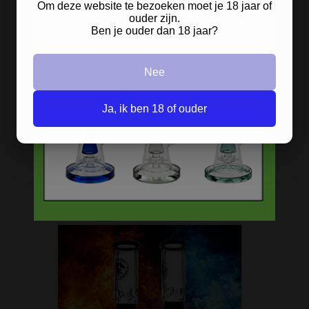
Om deze website te bezoeken moet je 18 jaar of
ouder zijn.
Ben je ouder dan 18 jaar?
Nee
Op
Ja, ik ben 18 of ouder
zoek naar een
bong van metaal
? Wij
hebben ze! De oldschool metalen
bongs in 10 verschillende kleuren.
HANDGRANAAT BONG