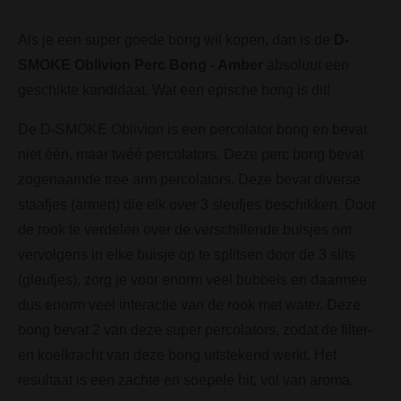
Als je een super goede bong wil kopen, dan is de
D-
SMOKE Oblivion Perc Bong - Amber
absoluut een
geschikte kandidaat. Wat een epische bong is dit!
De D-SMOKE Oblivion is een percolator bong en bevat
niet één, maar twéé percolators. Deze perc bong bevat
zogenaamde tree arm percolators. Deze bevat diverse
staafjes (armen) die elk over 3 sleufjes beschikken. Door
de rook te verdelen over de verschillende buisjes om
vervolgens in elke buisje op te splitsen door de 3 slits
(gleufjes), zorg je voor enorm veel bubbels en daarmee
dus enorm veel interactie van de rook met water. Deze
bong bevat 2 van deze super percolators, zodat de filter-
en koelkracht van deze bong uitstekend werkt. Het
resultaat is een zachte en soepele hit, vol van aroma.