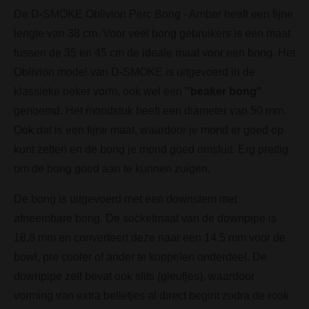
De D-SMOKE Oblivion Perc Bong - Amber heeft een fijne
lengte van 38 cm. Voor veel bong gebruikers is een maat
tussen de 35 en 45 cm de ideale maat voor een bong. Het
Oblivion model van D-SMOKE is uitgevoerd in de
klassieke beker vorm, ook wel een
"beaker bong"
genoemd. Het mondstuk heeft een diameter van 50 mm.
Ook dat is een fijne maat, waardoor je mond er goed op
kunt zetten en de bong je mond goed omsluit. Erg prettig
om de bong goed aan te kunnen zuigen.
De bong is uitgevoerd met een downstem met
afneembare bong. De socketmaat van de downpipe is
18,8 mm en converteert deze naar een 14,5 mm voor de
bowl, pre cooler of ander te koppelen onderdeel. De
downpipe zelf bevat ook slits (gleufjes), waardoor
vorming van extra belletjes al direct begint zodra de rook