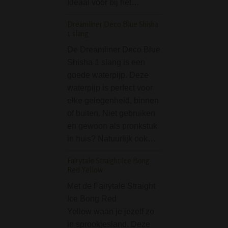
Ideaal voor bij het…
lippenstift eigenl
Dreamliner Deco Blue Shisha
Mushroom Bolt Glas
1 slang
26 cm
De Dreamliner Deco Blue
De Mushroom Bol
Shisha 1 slang is een
Bong - 26 cm is 
goede waterpijp. Deze
glazen bong dat 
waterpijp is perfect voor
geschikt is voor h
elke gelegenheid, binnen
niet al te veel ei
of buiten. Niet gebruiken
een bong stellen,
en gewoon als pronkstuk
wel een…
in huis? Natuurlijk ook…
Nova Metal Bong 26
Fairytale Straight Ice Bong
Op zoek naar een
Red Yellow
eenvoudige, stev
Met de Fairytale Straight
betaalbare bong 
Ice Bong Red
poespas? Deze 
Yellow waan je jezelf zo
Metal Bong 26 cm
in sprookjesland. Deze