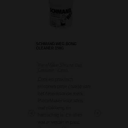
SCHMAND-WEG BONG
CLEANER 150G
PieceMaker Silicone Dab
Lippenstift Pijp 7,5 c
Container - Camo
Dit lippenstift pijp
Cool en praktisch
(lipstick pipe) is 
siliconen potje / bakje van
pijpje voor onder
het Amerikaanse merk
elke vrouw in haa
PieceMaker voor alles
zou moeten hebb
wat plakkerig en
Super discreet en
harsachtig is. En alles
draagbaar. Niem
wat er verder in past.
vermoed dat dez