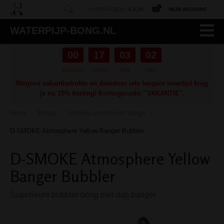
0 ARTIKEL(EN) -
€ 0,00
MIJN ACCOUNT
WATERPIJP-BONG.NL
00
17
03
01
DAGEN
UREN
MIN
SEC
Wegens vakantiedrukte en daardoor iets langere levertijd krijg
je nu 15% korting! Kortingscode: "VAKANTIE".
Home
Bongs
Volledig assortiment bongs
/
/
/
D-SMOKE Atmosphere Yellow Banger Bubbler
D-SMOKE Atmosphere Yellow
Banger Bubbler
Superieure bubbler bong met dab banger.