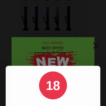
Op
×
zoek naar een
bong van metaal
? Wij
hebben ze! De oldschool metalen
bongs in 10 verschillende kleuren.
HANDGRANAAT BONG
18