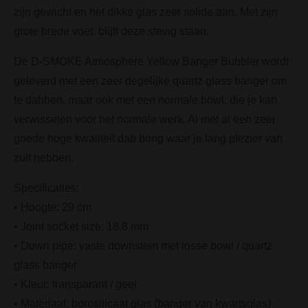
zijn gewicht en het dikke glas zeer solide aan. Met zijn
grote brede voet, blijft deze stevig staan.
De D-SMOKE Atmosphere Yellow Banger Bubbler wordt
geleverd met een zeer degelijke quartz glass banger om
te dabben, maar ook met een normale bowl, die je kan
verwisselen voor het normale werk. Al met al een zeer
goede hoge kwaliteit dab bong waar je lang plezier van
zult hebben.
Specificaties:
• Hoogte: 29 cm
• Joint socket size: 18.8 mm
• Down pipe: vaste downstem met losse bowl / quartz
glass banger
• Kleur: transparant / geel
• Materiaal: borosilicaat glas (banger van kwartsglas)