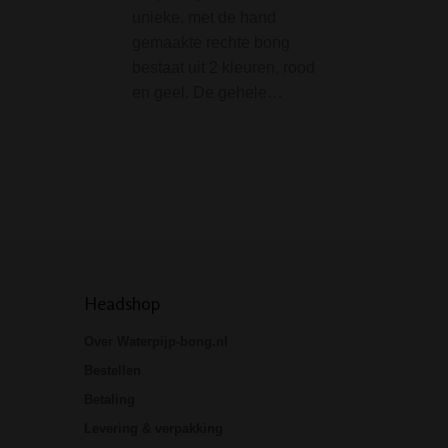
is een echte klass
unieke, met de hand
Dankzij het recht
gemaakte rechte bong
het lichte gewich
bestaat uit 2 kleuren, rood
en geel. De gehele…
Headshop
Over Waterpijp-bong.nl
Bestellen
Betaling
Levering & verpakking