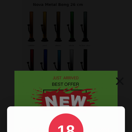
×
Op
zoek naar een
bong van metaal
? Wij
hebben ze! De oldschool metalen
bongs in 10 verschillende kleuren.
18
HANDGRANAAT BONG