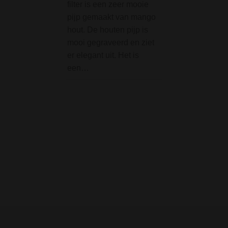
filter is een zeer mooie
geproduceerd uit
pijp gemaakt van mango
goedgekeurde pu
hout. De houten pijp is
Greengo vloei he
mooi gegraveerd en ziet
MamaJah Medieval 
er elegant uit. Het is
Bong 46 cm
een…
De MamaJah Med
Mace Ice Bong is
een collectors it
bijzondere bong i
uniek, handgema
exclusief. Deze 
46 cm heeft een 
design, wat zon