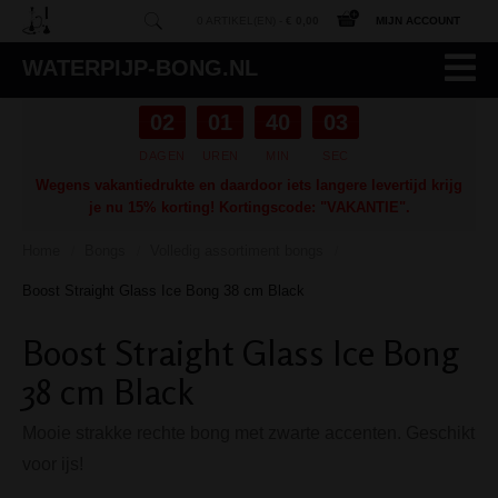
0 ARTIKEL(EN) -
€ 0,00
MIJN ACCOUNT
WATERPIJP-BONG.NL
02
01
40
02
DAGEN
UREN
MIN
SEC
Wegens vakantiedrukte en daardoor iets langere levertijd krijg
je nu 15% korting! Kortingscode: "VAKANTIE".
Home
Bongs
Volledig assortiment bongs
/
/
/
Boost Straight Glass Ice Bong 38 cm Black
Boost Straight Glass Ice Bong
38 cm Black
Mooie strakke rechte bong met zwarte accenten. Geschikt
voor ijs!