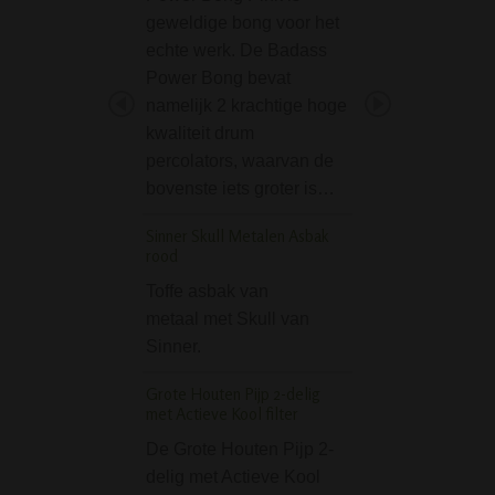
geweldige bong voor het
Hemp Leaf is een
echte werk. De Badass
handige rolling / 
Power Bong bevat
tray dat volledig
namelijk 2 krachtige hoge
uitgevoerd met in
kwaliteit drum
wietbladeren in
percolators, waarvan de
rastakleuren en v
bovenste iets groter is…
van de bekende ci
"420". Het fijne 
Sinner Skull Metalen Asbak
rood
Greengo King Size l
2 in 1 + filter tips
Toffe asbak van
metaal met Skull van
Greengo King Siz
Sinner.
is lange vloei die
echt ongebleekt
Grote Houten Pijp 2-delig
papier gemaakt i
met Actieve Kool filter
pakjes hebben o
De Grote Houten Pijp 2-
ongebleekte tips e
delig met Actieve Kool
Greengo vloei en t