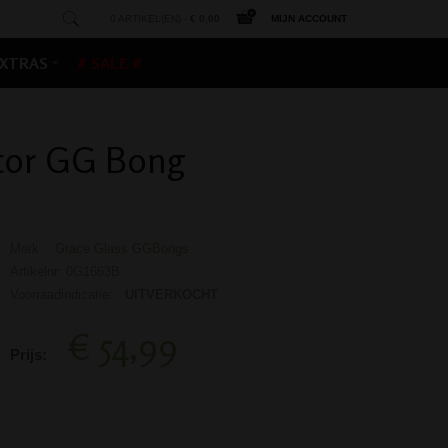
0 ARTIKEL(EN) -
€ 0,00
MIJN ACCOUNT
XTRAS
# SALE #
tor GG Bong
Merk:
Grace Glass GGBongs
Artikelnr: 0G1663B
Voorraadindicatie:
UITVERKOCHT
€ 54,99
Prijs: