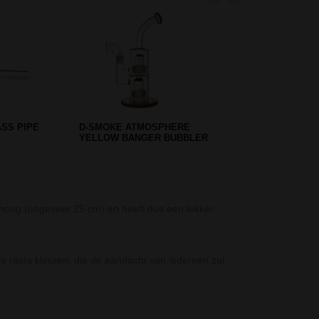
DOME
GRACE GLASS CLASSIC ICE
NG GREEN
BONG GREEN - 7 MM
One Hitter Twi
 hoog (ongeveer 25 cm) en heeft dus een lekker…
De One Hitter T
Cannabis Bees 
e rasta kleuren, die de aandacht van iedereen zal
De Cannabis Be
BLAZE Cyberpun
De BLAZE Cyber