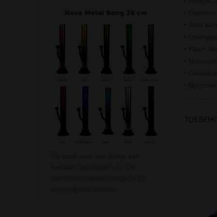
• Hoogte: 
• Diamete
• Joint so
• Downpip
• Kleur: Bl
• Materiaal
• Glasdikt
• Bijzonde
TOEBEH
Op zoek naar een
bong van
metaal
? Wij hebben ze! De
oldschool metalen bongs in 10
verschillende kleuren.