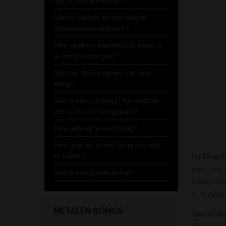
Wat is een pre-cooler?
Wat is dabben en hoe dab je
cannabisconcentraten?
Hoe vaak en waarom het water in
je bong vervangen?
Wat zijn de voordelen van een
bong?
Wat is een ice bong? En waarom
zou je ijs in je bong doen?
Hoe gebruik je een bong?
Hoe gebruik je een bong om wiet
te roken?
De
Blue C
weer een g
Wat is een goede bong?
honeycomb 
is, is dez
METALEN BONGS
Specificati