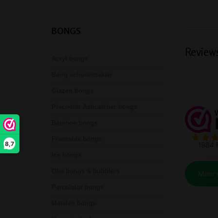
BONGS
Review
Acryl bongs
Bong schoonmaken
Glazen bongs
Precooler Ashcatcher bongs
Bamboe bongs
Freezable bongs
8,7
Ice bongs
Olie bongs & bubblers
Percolator bongs
Metalen bongs