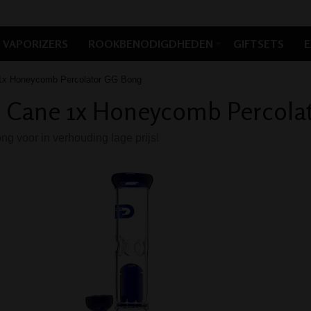
VAPORIZERS
ROOKBENODIGDHEDEN
GIFTSETS
E
1x Honeycomb Percolator GG Bong
 Cane 1x Honeycomb Percola
g voor in verhouding lage prijs!