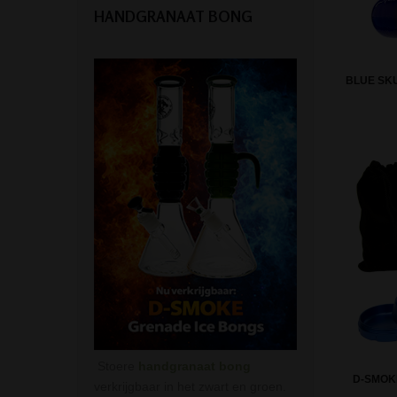
HANDGRANAAT BONG
BLUE SKU
Stoere
handgranaat bong
D-SMOK
verkrijgbaar in het zwart en groen.