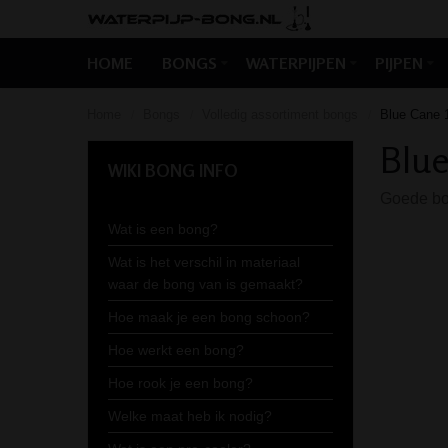
HOME
BONGS
WATERPIJPEN
PIJPEN
Home
Bongs
Volledig assortiment bongs
Blue Cane 
/
/
/
Blue
WIKI BONG INFO
Goede bon
Wat is een bong?
Wat is het verschil in materiaal
waar de bong van is gemaakt?
Hoe maak je een bong schoon?
Hoe werkt een bong?
Hoe rook je een bong?
Welke maat heb ik nodig?