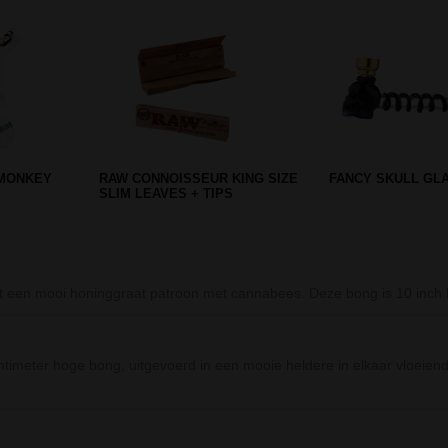
D
D-SMOKE BADASS POWER
CRUNCH GLASS 
 RONIN EN
BONG PINK
PERCOLATOR BO
t een mooi honinggraat patroon met cannabees. Deze bong is 10 inch
timeter hoge bong, uitgevoerd in een mooie heldere in elkaar vloeiend