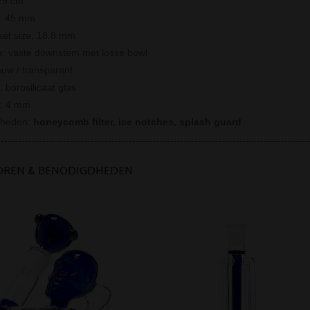
29 cm
r: 45 mm
cket size: 18.8 mm
e: vaste downstem met losse bowl
auw / transparant
: borosilicaat glas
e: 4 mm
rheden:
honeycomb filter, ice notches, splash guard
OREN & BENODIGDHEDEN