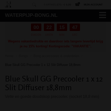
0 ARTIKEL(EN) -
€ 0,00
MIJN ACCOUNT
WATERPIJP-BONG.NL
00
22
15
46
DAGEN
UREN
MIN
SEC
Wegens vakantiedrukte en daardoor iets langere levertijd krijg
je nu 15% korting! Kortingscode: "VAKANTIE".
Home
Bongs
Bong accessoires & onderdelen
/
/
/
Blue Skull GG Precooler 1 x 12 Slit Diffuser 18,8mm
Blue Skull GG Precooler 1 x 12
Slit Diffuser 18,8mm
Vette en goede doodskop precooler. (socket 18,8 mm)