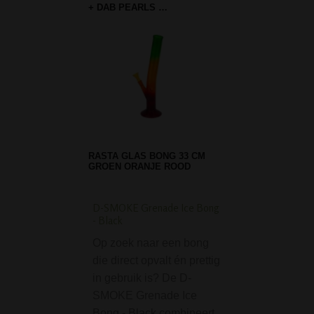
+ DAB PEARLS …
RASTA GLAS BONG 33 CM
GROEN ORANJE ROOD
D-SMOKE Grenade Ice Bong
Micro Glass Drupal 
- Black
cm
Op zoek naar een bong
De Micro Glass D
die direct opvalt én prettig
Bong 15 cm is ee
in gebruik is? De D-
compacte en ha
SMOKE Grenade Ice
bong. Ideaal voor
Bong - Black combineert
die niet teveel ei