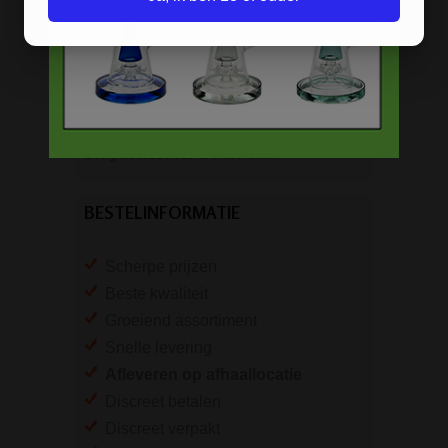
Pure Glass bongs
Speciale bongs
Bong gift sets
Bong shop
Bong accessoires & onderdelen
BESTELINFORMATIE
Scherpe prijzen
Beste kwaliteit
Groeiend assortiment
Snelle levering
Afleveren op afhaallocatie
Discreet betalen
Discreet verpakt