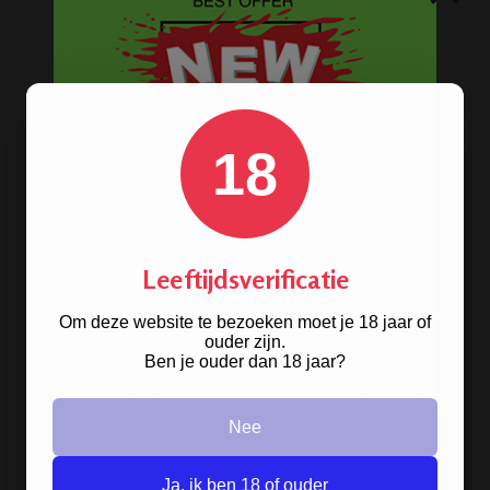
BONGS
Acryl bongs
Bong schoonmaken
Glazen bongs
18
Precooler Ashcatcher bongs
Bamboe bongs
Freezable bongs
Leeftijdsverificatie
Ice bongs
Om deze website te bezoeken moet je 18 jaar of
ouder zijn.
Olie bongs & bubblers
Ben je ouder dan 18 jaar?
Percolator bongs
Metalen bongs
Nee
Keramische bongs
Ja, ik ben 18 of ouder