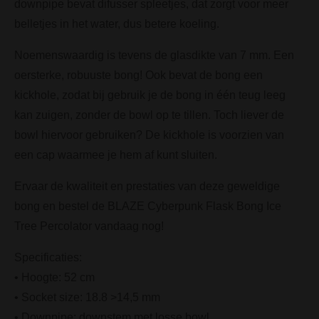
downpipe bevat difusser spleetjes, dat zorgt voor meer
belletjes in het water, dus betere koeling.
Noemenswaardig is tevens de glasdikte van 7 mm. Een
oersterke, robuuste bong! Ook bevat de bong een
kickhole, zodat bij gebruik je de bong in één teug leeg
kan zuigen, zonder de bowl op te tillen. Toch liever de
bowl hiervoor gebruiken? De kickhole is voorzien van
een cap waarmee je hem af kunt sluiten.
Ervaar de kwaliteit en prestaties van deze geweldige
bong en bestel de BLAZE Cyberpunk Flask Bong Ice
Tree Percolator vandaag nog!
Specificaties:
• Hoogte: 52 cm
• Socket size: 18.8 >14,5 mm
• Downpipe: downstem met losse bowl