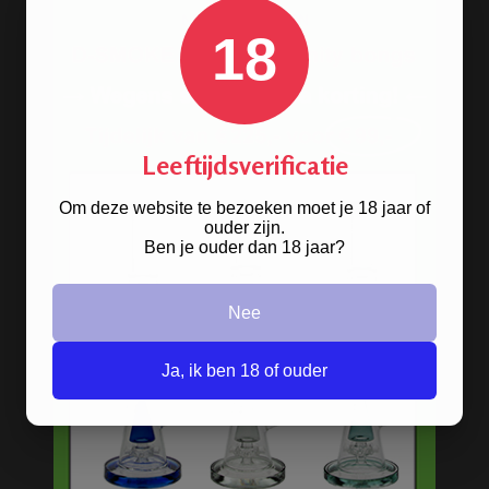
zoek naar een
bong van metaal
? Wij
hebben ze! De oldschool metalen
18
bongs in 10 verschillende kleuren.
HANDGRANAAT BONG
Leeftijdsverificatie
Om deze website te bezoeken moet je 18 jaar of
ouder zijn.
Ben je ouder dan 18 jaar?
Nee
Ja, ik ben 18 of ouder