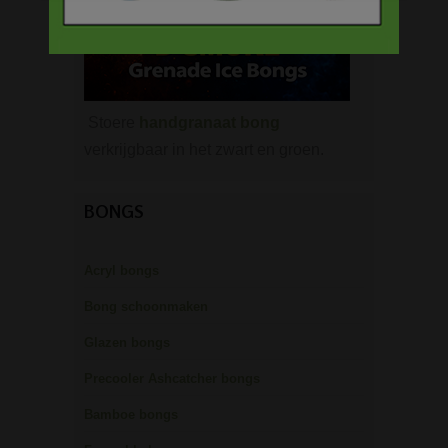
Stoere
handgranaat bong
verkrijgbaar in het zwart en groen.
BONGS
Acryl bongs
Bong schoonmaken
Glazen bongs
Precooler Ashcatcher bongs
Bamboe bongs