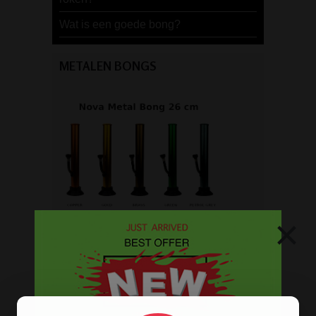
Wat is een goede bong?
METALEN BONGS
×
Op