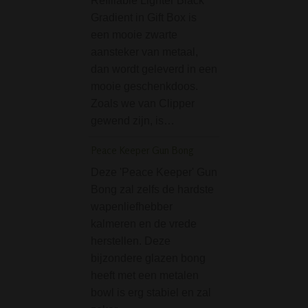
Refillable Lighter Black
thermal dabbing 
Gradient in Gift Box is
voor het roken va
een mooie zwarte
cannabisconcentr
aansteker van metaal,
Deze banger van 
dan wordt geleverd in een
topmerk D-SMOK
mooie geschenkdoos.
gemaakt van quart
Zoals we van Clipper
Kwartsglas …
gewend zijn, is…
Grinder Plain Sticke
parts metal
Peace Keeper Gun Bong
Mooie grinder van
Deze 'Peace Keeper' Gun
Deze grinder heef
Bong zal zelfs de hardste
magneetsluiting 
wapenliefhebber
bestaat uit twee d
kalmeren en de vrede
Ideale grinder va
herstellen. Deze
diameter van 50
bijzondere glazen bong
je wiet te vermale
heeft met een metalen
bowl is erg stabiel en zal