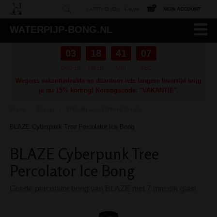
0 ARTIKEL(EN) -
€ 0,00
MIJN ACCOUNT
WATERPIJP-BONG.NL
03
18
41
06
DAGEN
UREN
MIN
SEC
Wegens vakantiedrukte en daardoor iets langere levertijd krijg
je nu 15% korting! Kortingscode: "VAKANTIE".
Home
Bongs
Volledig assortiment bongs
/
/
/
BLAZE Cyberpunk Tree Percolator Ice Bong
BLAZE Cyberpunk Tree
Percolator Ice Bong
Goede percolator bong van BLAZE met 7 mm dik glas!