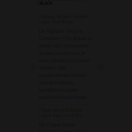
- BLACK
Tightpac Vacuum Container
Thug Life Straight 
0,29L Clear-Blauw
One Hitter
De Tightpac Vacuum
De Thug Life Stra
Container 0,29L Blauw is
Kawum One Hitter
ideaal voor het bewaren
klassieke one hitt
en vers houden van je
glas. Handig om 
wiet, cannabis of andere
nemen om elke k
'kruiden'. Met
hit te nemen.
gepatenteerde vacuüm
Specificaties:• Le
seal technologie,
cm• Kleur: trans
luchtdicht en super
D-SMOKE Quartz T
waterbestendig! Houdt…
Banger SG14 - fema
Clipper Metal Refillable
De D-SMOKE Qua
Lighter Black in Gift Box
Thermal Banger 
De Clipper Metal
fmale is de perfec