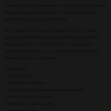
met de honeycomb percolator als prominente eye catcher.
Naast een mooi visueel effect is het vooral ook zeer
effectief voor de koeling en filtering.
Wil je geen joekel van een bong in huis halen, maar
gewoon een kleine maar krachtige bong, dan is dit de
bong/bubbler die je zoekt. De bowl is eenvoudig te
vervangen voor een
banger
, zodat je er ook mee kunt
dabben. Wat wil je nog meer?
Specificaties:
• Hoogte: 18 cm
• Socket size: 14,5 mm
• Downpipe: vaste downstem met losse bowl
• Kleur: transparant / groen
• Materiaal: borosilicaat glas
• Glasdikte: 5 mm