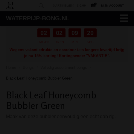
0 ARTIKEL(EN) -
€ 0,00
MIJN ACCOUNT
WATERPIJP-BONG.NL
02
02
09
19
DAGEN
UREN
MIN
SEC
Wegens vakantiedrukte en daardoor iets langere levertijd krijg
je nu 15% korting! Kortingscode: "VAKANTIE".
Home
Bongs
Volledig assortiment bongs
/
/
/
Black Leaf Honeycomb Bubbler Green
Black Leaf Honeycomb
Bubbler Green
Maak van deze bubbler eenvoudig een echt dab rig.