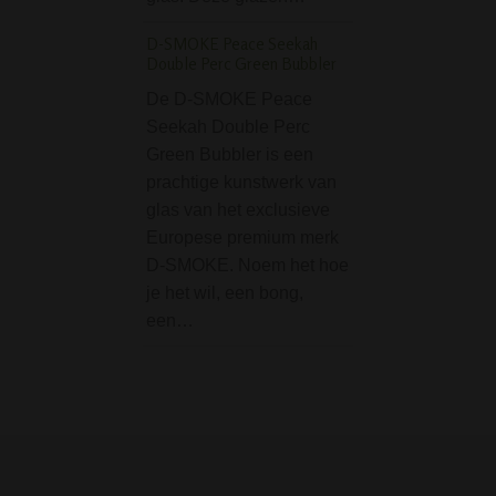
soort. Een onehit
D-SMOKE Peace Seekah
Double Perc Green Bubbler
Grace Glass Classic
Green - 7 mm
De D-SMOKE Peace
Seekah Double Perc
De Grace Glass C
Green Bubbler is een
Ice Bong Green -
prachtige kunstwerk van
een prachtige bo
glas van het exclusieve
de luxe vanaf stra
Europese premium merk
Deze zware bong 
D-SMOKE. Noem het hoe
klassiek model en
je het wil, een bong,
niet voor…
een…