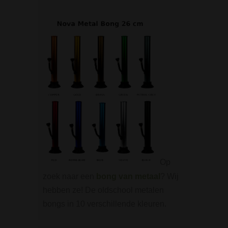
Op
zoek naar een
bong van metaal
? Wij
hebben ze! De oldschool metalen
bongs in 10 verschillende kleuren.