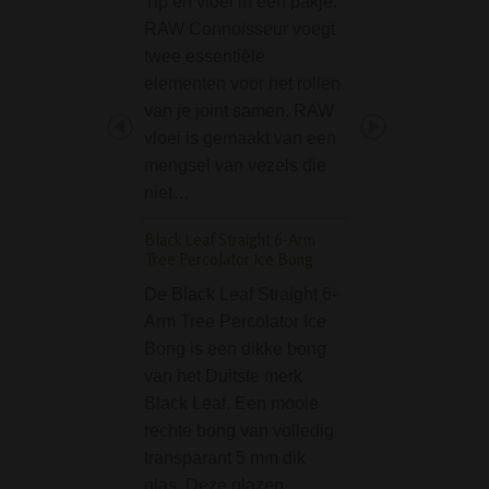
Tip en vloei in één pakje.
De Slant Straight
RAW Connoisseur voegt
Acrylic Bong - Gr
twee essentiële
een duurzame en
elementen voor het rollen
compact bong va
van je joint samen. RAW
hoog. Doordat de
vloei is gemaakt van een
gemaakt van acryl
mengsel van vezels die
deze licht van ge
niet…
Deze mooie…
Black Leaf Straight 6-Arm
PotHit - Rood - Oneh
Tree Percolator Ice Bong
more hits
De Black Leaf Straight 6-
Nooit eerder wer
Arm Tree Percolator Ice
dergelijk effect be
Bong is een dikke bong
met zo weinig
van het Duitste merk
materiaalgebruik!
Black Leaf. Een mooie
is de meest effect
rechte bong van volledig
manier om van je
transparant 5 mm dik
favoriete kruid te
glas. Deze glazen…
genieten. Uniek in