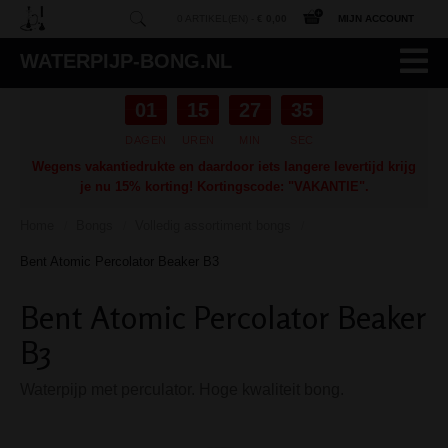
0 ARTIKEL(EN) -
€ 0,00
MIJN ACCOUNT
WATERPIJP-BONG.NL
01
15
27
34
DAGEN
UREN
MIN
SEC
Wegens vakantiedrukte en daardoor iets langere levertijd krijg
je nu 15% korting! Kortingscode: "VAKANTIE".
Home
Bongs
Volledig assortiment bongs
/
/
/
Bent Atomic Percolator Beaker B3
Bent Atomic Percolator Beaker
B3
Waterpijp met perculator. Hoge kwaliteit bong.