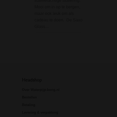
fluweelachtige stoffering.
een echte blikvan
Mooi om in op te bergen,
zijn robuuste desi
maar ook leuk om als
blauwe accenten 
cadeau te doen. De Saxo
herkenbare Black
Glass…
logo is dit een bo
niet…
Headshop
Over Waterpijp-bong.nl
Bestellen
Betaling
Levering & verpakking