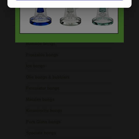
Bong schoonmaken
Glazen bongs
Precooler Ashcatcher bongs
Bamboe bongs
Freezable bongs
Ice bongs
Olie bongs & bubblers
Percolator bongs
Metalen bongs
Keramische bongs
Pure Glass bongs
Speciale bongs