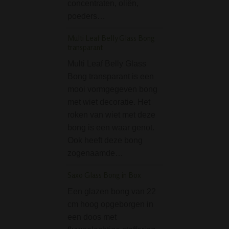
concentraten, oliën,
2 delen. De hals i
poeders…
voorzien van ee
Multi Leaf Belly Glass Bong
D-SMOKE HQ 4-Par
transparant
Grinder Blue
Multi Leaf Belly Glass
De D-SMOKE HQ 
Bong transparant is een
Grinder Blue incl.
mooi vormgegeven bong
Bag is een van d
met wiet decoratie. Het
grinders in dit se
roken van wiet met deze
met een goede
bong is een waar genot.
prijs/kwaliteit ve
Ook heeft deze bong
Deze blauwe grin
zogenaamde…
het geweldige me
SMOKE heeft…
Saxo Glass Bong in Box
Black Leaf Flask Bon
Een glazen bong van 22
39 cm - Blue
cm hoog opgeborgen in
De Black Leaf Fl
een doos met
Bong Rings - Bla