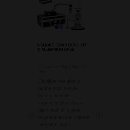
D-SMOKE E-DAB BONG KIT
IN ALUMINIUM CASE
Glazen Base Pijp / Hash Oil
Phoenix Freezable G
Pipe
Dream Bong - Blue
Dit pijpje van glas is
De Phoenix Free
bedoeld om mee te
Glycerine Dream 
basen, of om te
Blue combineert 
vaporizen. Deze base
opvallend design
pijp / hash oil pipe is
extra koeling voo
te gebruiken voor allerlei
zachtere rookerva
middelen, zoals
Deze bong zelf be