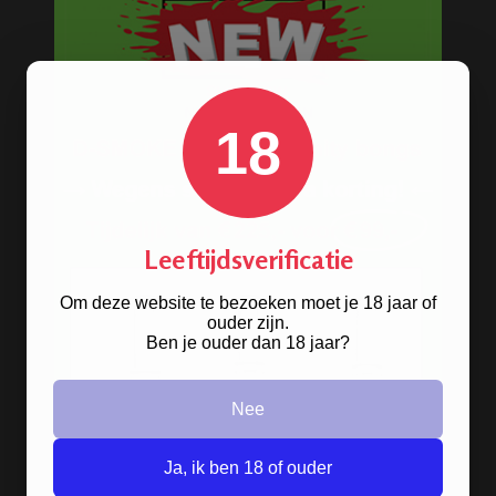
18
Leeftijdsverificatie
Om deze website te bezoeken moet je 18 jaar of
ouder zijn.
Stoere
handgranaat bong
Ben je ouder dan 18 jaar?
verkrijgbaar in het zwart en groen.
Nee
BONGS
Ja, ik ben 18 of ouder
Acryl bongs