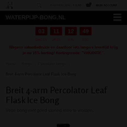
0 ARTIKEL(EN) -
€ 0,00
MIJN ACCOUNT
WATERPIJP-BONG.NL
03
11
12
48
DAGEN
UREN
MIN
SEC
Wegens vakantiedrukte en daardoor iets langere levertijd krijg
je nu 15% korting! Kortingscode: "VAKANTIE".
Home
Bongs
Percolator bongs
/
/
/
Breit 4-arm Percolator Leaf Flask Ice Bong
Breit 4-arm Percolator Leaf
Flask Ice Bong
Vette bong met goed stoned mee te worden.