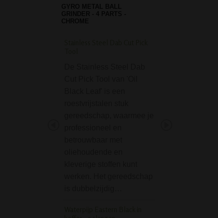
GYRO METAL BALL
GRINDER - 4 PARTS -
CHROME
Stainless Steel Dab Cut Pick
D-SMOKE HQ 4-Par
Tool
Grinder Red
De Stainless Steel Dab
De D-SMOKE HQ 
Cut Pick Tool van 'Oil
Grinder Red incl. 
Black Leaf' is een
Bag is een van d
roestvrijstalen stuk
grinders in dit se
gereedschap, waarmee je
met een goede
professioneel en
prijs/kwaliteit ve
betrouwbaar met
Deze rode grinder
oliehoudende en
geweldige merk 
kleverige stoffen kunt
SMOKE heeft…
werken. Het gereedschap
PieceMaker Silicon
is dubbelzijdig…
Container - Camo
Waterpijp Eastern Black in
Cool en praktisch