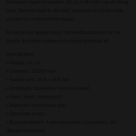
ijsklontjes tegen te houden, die je in de hals van de bong
doet. Hiermee koel je de rook, waardoor je hit een stuk
zachter en comfortabeler maakt.
Al met al een goede bong. Het wietbladpatroon en de
zwarte accenten maken deze bong helemaal af.
Specificaties:
• Hoogte: 41 cm
• Diameter: 125/50 mm
• Socket size: 18.8 > 14.5 mm
• Downpipe: downstem met losse bowl
• Kleur: zwart / transparant
• Materiaal: borosilicaat glas
• Glasdikte: 4 mm
• Bijzonderheden: 4-arm percolator, ice notches, slit
diffuser downstem