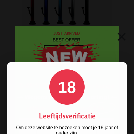
×
Op
zoek naar een
bong van metaal
? Wij
hebben ze! De oldschool metalen
bongs in 10 verschillende kleuren.
BONGS
18
Acryl bongs
Bong schoonmaken
Glazen bongs
Leeftijdsverificatie
Precooler Ashcatcher bongs
Om deze website te bezoeken moet je 18 jaar of
ouder zijn.
Bamboe bongs