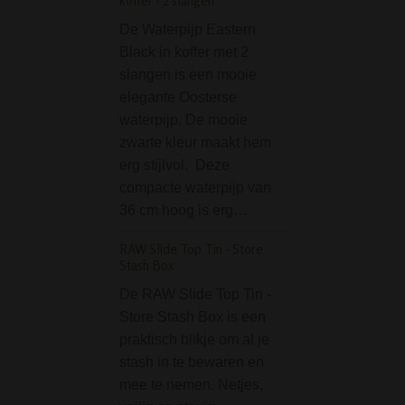
koffer - 2 slangen
siliconen potje / 
De Waterpijp Eastern
het Amerikaanse
Black in koffer met 2
PieceMaker voor 
slangen is een mooie
wat plakkerig en
elegante Oosterse
harsachtig is. En 
waterpijp. De mooie
wat er verder in p
zwarte kleur maakt hem
Ideaal voor bij h
erg stijlvol. Deze
Domeless Quartz Nai
compacte waterpijp van
Bongs 18.8mm (fema
36 cm hoog is erg…
De female Domel
RAW Slide Top Tin - Store
Quartz Nail is ee
Stash Box
onmisbaar onderd
De RAW Slide Top Tin -
Grace Glass Dabs
Store Stash Box is een
olie rig bong. Je 
praktisch blikje om al je
hier je olie / dab /
stash in te bewaren en
concentrate / wh
mee te nemen. Netjes,