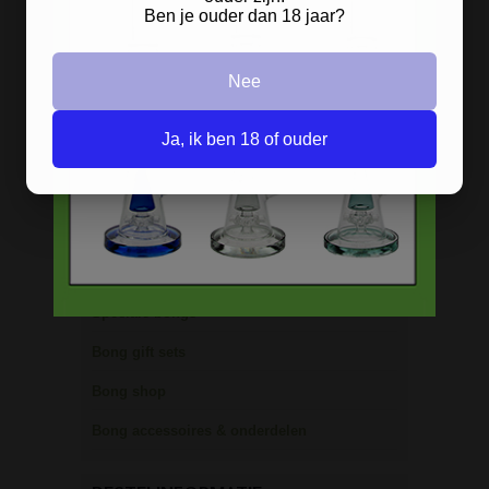
Ben je ouder dan 18 jaar?
Freezable bongs
Ice bongs
Nee
Olie bongs & bubblers
Ja, ik ben 18 of ouder
Percolator bongs
Metalen bongs
Keramische bongs
Pure Glass bongs
Speciale bongs
Bong gift sets
Bong shop
Bong accessoires & onderdelen