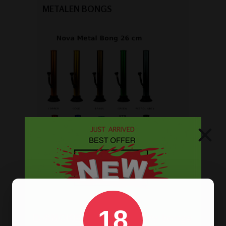
METALEN BONGS
×
Op
zoek naar een
bong van metaal
? Wij
hebben ze! De oldschool metalen
18
bongs in 10 verschillende kleuren.