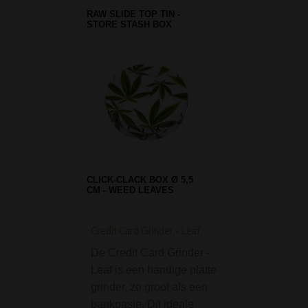
RAW SLIDE TOP TIN -
STORE STASH BOX
CLICK-CLACK BOX Ø 5,5
CM - WEED LEAVES
Credit Card Grinder - Leaf
Complete Bong Smo
Set - 8 piece - Scary
De Credit Card Grinder -
De ultieme 420 gif
Leaf is een handige platte
voor fans van fre
grinder, zo groot als een
designs & krachti
bankpasje. Dit ideale