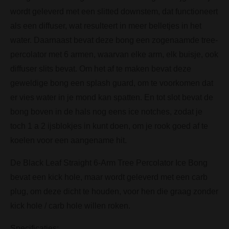
wordt geleverd met een slitted downstem, dat functioneert
als een diffuser, wat resulteert in meer belletjes in het
water. Daarnaast bevat deze bong een zogenaamde tree-
percolator met 6 armen, waarvan elke arm, elk buisje, ook
diffuser slits bevat. Om het af te maken bevat deze
geweldige bong een splash guard, om te voorkomen dat
er vies water in je mond kan spatten. En tot slot bevat de
bong boven in de hals nog eens ice notches, zodat je
toch 1 a 2 ijsblokjes in kunt doen, om je rook goed af te
koelen voor een aangename hit.
De Black Leaf Straight 6-Arm Tree Percolator Ice Bong
bevat een kick hole, maar wordt geleverd met een carb
plug, om deze dicht te houden, voor hen die graag zonder
kick hole / carb hole willen roken.
Specificaties: