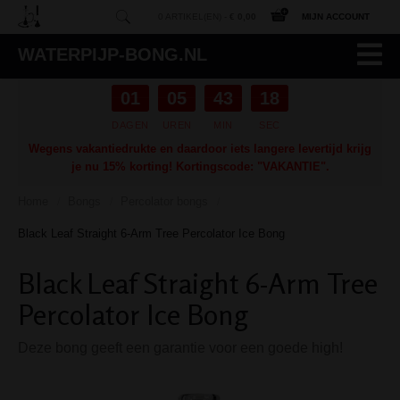
0 ARTIKEL(EN) -
€ 0,00
MIJN ACCOUNT
WATERPIJP-BONG.NL
01
05
43
17
DAGEN
UREN
MIN
SEC
Wegens vakantiedrukte en daardoor iets langere levertijd krijg
je nu 15% korting! Kortingscode: "VAKANTIE".
Home
Bongs
Percolator bongs
/
/
/
Black Leaf Straight 6-Arm Tree Percolator Ice Bong
Black Leaf Straight 6-Arm Tree
Percolator Ice Bong
Deze bong geeft een garantie voor een goede high!