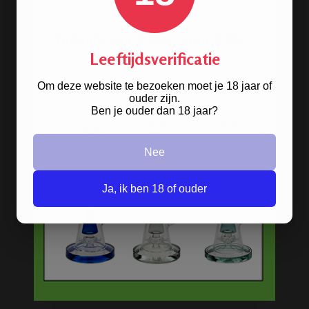
BONGS
Leeftijdsverificatie
Acryl bongs
Om deze website te bezoeken moet je 18 jaar of
Bong schoonmaken
ouder zijn.
Ben je ouder dan 18 jaar?
Glazen bongs
Precooler Ashcatcher bongs
Nee
Bamboe bongs
Ja, ik ben 18 of ouder
Freezable bongs
Ice bongs
Olie bongs & bubblers
Percolator bongs
Metalen bongs