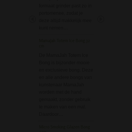
sessions Maak j
formaat grinder past zo in
sessies extra int
portomenee, zodat je
de Complete Bon
deze altijd makkelijk mee
Smoke Rosin Set
kunt nemen…
Clown Edition. D
MamaJah Totem Ice Bong 32
delige…
cm
Stash Box (8 x 11 cm
De MamaJah Totem Ice
Bong is bijzonder mooie
De Stash Box (8 
en exclusieve bong. Deze
Peace is een han
en alle andere bongs van
aluminium doosje
kunstenaar MamaJah
wiet, sigaretten, jo
worden met de hand
kruiden en andere
gemaakt, zonder gebruik
Dit doosje is voo
te maken van een mal.
een mooie peace p
Daardoor…
Specificaties:• Le
cm• Breedte:…
Micro Smoking Glazen Bong