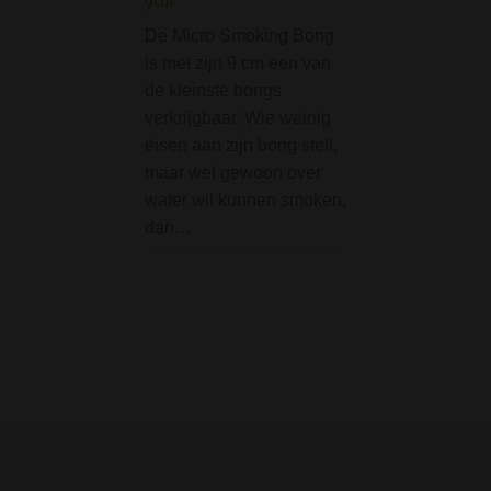
9cm
Calumet Vredespijp 
Olijfhout Puurpijp - S
De Micro Smoking Bong
is met zijn 9 cm een van
De Calumet Vrede
de kleinste bongs
Deluxe - Olijfhout
verkrijgbaar. Wie weinig
Puurpijp - Size L i
eisen aan zijn bong stelt,
zomaar een pijp,
maar wel gewoon over
een stukje vakma
water wil kunnen smoken,
Deze luxe,
dan…
handgemaakte ho
pijp uit Duitsland 
volledig in het t