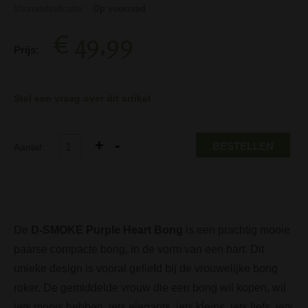
Voorraadindicatie:
Op voorraad
€ 49,99
Prijs:
Stel een vraag over dit artikel
BESTELLEN
Aantal:
De
D-SMOKE Purple Heart Bong
is een prachtig mooie
paarse compacte bong, in de vorm van een hart. Dit
unieke design is vooral geliefd bij de vrouwelijke bong
roker. De gemiddelde vrouw die een bong wil kopen, wil
iets moois hebben, iets elegants, iets kleins, iets liefs, iets