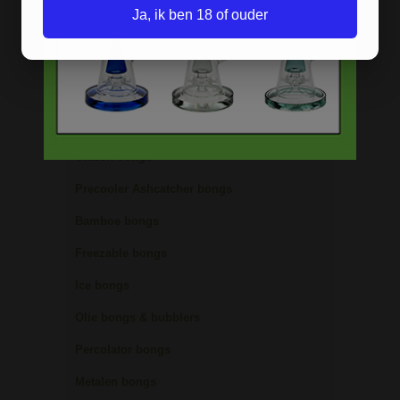
Ja, ik ben 18 of ouder
BONGS
Acryl bongs
Bong schoonmaken
Glazen bongs
Precooler Ashcatcher bongs
Bamboe bongs
Freezable bongs
Ice bongs
Olie bongs & bubblers
Percolator bongs
Metalen bongs