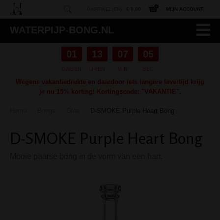
0 ARTIKEL(EN) -
€ 0,00
MIJN ACCOUNT
WATERPIJP-BONG.NL
01
13
07
04
DAGEN
UREN
MIN
SEC
Wegens vakantiedrukte en daardoor iets langere levertijd krijg
je nu 15% korting! Kortingscode: "VAKANTIE".
Home
Bongs
Glas
D-SMOKE Purple Heart Bong
/
/
/
D-SMOKE Purple Heart Bong
Mooie paarse bong in de vorm van een hart.