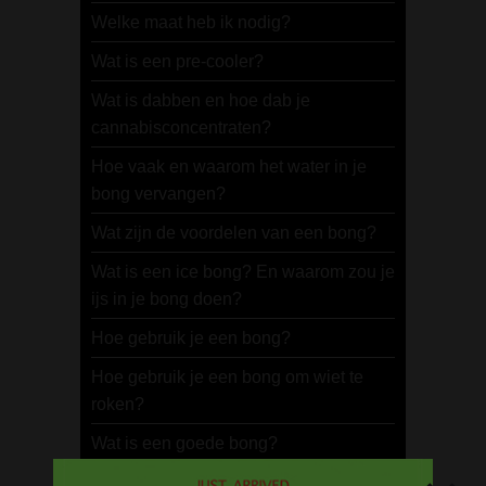
Welke maat heb ik nodig?
Wat is een pre-cooler?
Wat is dabben en hoe dab je
cannabisconcentraten?
Hoe vaak en waarom het water in je
bong vervangen?
Wat zijn de voordelen van een bong?
Wat is een ice bong? En waarom zou je
ijs in je bong doen?
Hoe gebruik je een bong?
Hoe gebruik je een bong om wiet te
roken?
Wat is een goede bong?