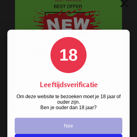
×
METALEN BONGS
18
Leeftijdsverificatie
Om deze website te bezoeken moet je 18 jaar of
ouder zijn.
Op
Ben je ouder dan 18 jaar?
zoek naar een
bong van metaal
? Wij
hebben ze! De oldschool metalen
Nee
bongs in 10 verschillende kleuren.