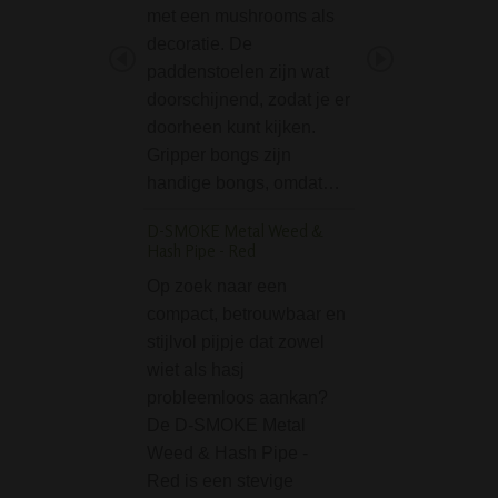
met een mushrooms als
eenvoudig. Een 
decoratie. De
hoeft maar 1 ding
paddenstoelen zijn wat
goed roken. Naja,
doorschijnend, zodat je er
dingen dan: het m
doorheen kunt kijken.
knetter…
Gripper bongs zijn
Blue Beaker Spiral 
handige bongs, omdat…
GG Bong
D-SMOKE Metal Weed &
Grace Glass heef
Hash Pipe - Red
haar populaire kl
Op zoek naar een
model opnieuw
compact, betrouwbaar en
uitgebracht en dit
stijlvol pijpje dat zowel
een zacht blauw k
wiet als hasj
namelijk de Blue
probleemloos aankan?
Spiral Percolator
De D-SMOKE Metal
Bong. Deze gewe
Weed & Hash Pipe -
bong is, zoals w
Red is een stevige