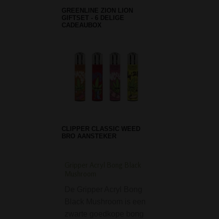
GREENLINE ZION LION
GIFTSET - 6 DELIGE
CADEAUBOX
CLIPPER CLASSIC WEED
BRO AANSTEKER
Gripper Acryl Bong Black
Glassic Bouncer Gla
Mushroom
38 cm
De Gripper Acryl Bong
De Glassic Boun
Black Mushroom is een
Glaas Bong - 38 
zwarte goedkope bong
gewoon simpel e