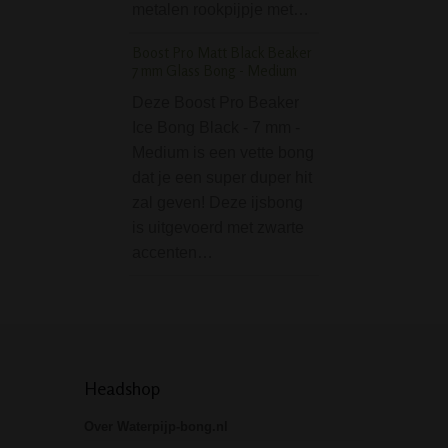
D-SMOKE Matrix Gri
metalen rookpijpje met…
Parts 63 mm - Black
Boost Pro Matt Black Beaker
De D-SMOKE Mat
7 mm Glass Bong - Medium
Grinder 4-Parts 6
Deze Boost Pro Beaker
Black is een 4-de
Ice Bong Black - 7 mm -
metalen grinder v
Medium is een vette bong
fijnmalen van kru
dat je een super duper hit
rookwaren. Dankzi
zal geven! Deze ijsbong
ruime formaat va
is uitgevoerd met zwarte
de scherpe maa
accenten…
Headshop
Over Waterpijp-bong.nl