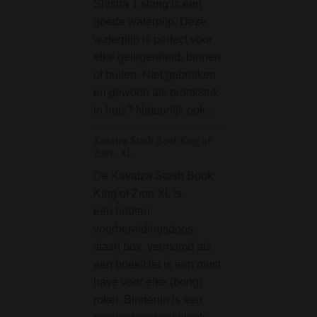
Shisha 1 slang is een
goede waterpijp. Deze
D-SMOKE Pure 
waterpijp is perfect voor
Classic 12 inch B
elke gelegenheid, binnen
Green is het klein
of buiten. Niet gebruiken
broertje van de 1
en gewoon als pronkstuk
versie. Voor wie 
in huis? Natuurlijk ook…
maatje kleiner wil
deze D-SMOKE P
Kavatza Stash Book King of
mm Classic…
Zion - XL
Tightpac Vacuum Co
De Kavatza Stash Book
0,29L Zwart-Blauw
King of Zion XL is
een houten
De Tightpac Vac
voorbereidingsdoos,
Container 0,29 Lit
stash box, vermomd als
Blauw is een idea
een boek!Het is een must
box voor het bew
have voor elke (bong)
o.a. je wiet en an
roker. Binnenin is een
rookwaar. De Tigh