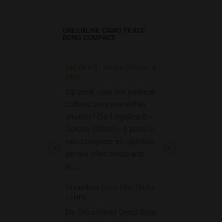
GREENLINE CAMO PEACE
BONG COMPACT
Legalize It - Smoke Giftset - 4
Ryo Stash Groen Lin
parts
Zakje
Op zoek naar het perfecte
De Ryo Stash Gr
cadeau voor een echte
Linnen Etui Zakje
smoker? De Legalize It –
erorm handig tab
Smoke Giftset – 4 parts is
of stash bag, gem
een complete en stijlvolle
van groen linnen
set die alles bevat wat
stash etui bestaat 
je…
meerdere af te slu
compartimenten, 
Dreamliner Deco Blue Shisha
van…
1 slang
D-SMOKE Pure 9 mm
De Dreamliner Deco Blue
12 inch Bong - Gree