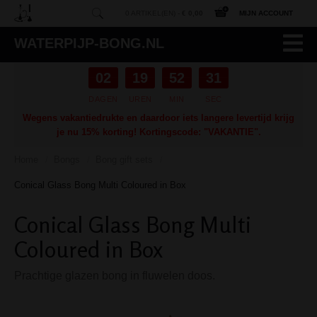
0 ARTIKEL(EN) -
€ 0,00
MIJN ACCOUNT
WATERPIJP-BONG.NL
02
19
52
30
DAGEN
UREN
MIN
SEC
Wegens vakantiedrukte en daardoor iets langere levertijd krijg
je nu 15% korting! Kortingscode: "VAKANTIE".
Home
Bongs
Bong gift sets
/
/
/
Conical Glass Bong Multi Coloured in Box
Conical Glass Bong Multi
Coloured in Box
Prachtige glazen bong in fluwelen doos.