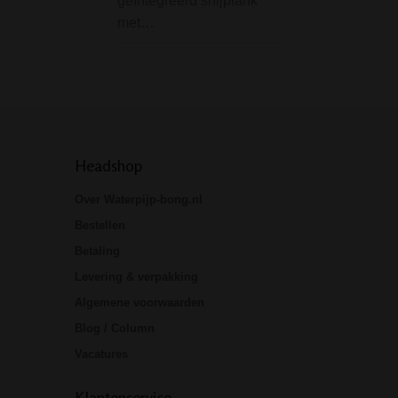
geïntegreerd snijplank
met gepatenteerd
met…
technologie vacu
luchtdicht, afges
Headshop
Over Waterpijp-bong.nl
Bestellen
Betaling
Levering & verpakking
Algemene voorwaarden
Blog / Column
Vacatures
Klantenservice