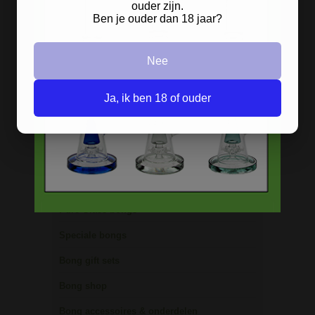
ouder zijn.
Precooler Ashcatcher bongs
Ben je ouder dan 18 jaar?
Bamboe bongs
Freezable bongs
Nee
Ice bongs
Ja, ik ben 18 of ouder
Olie bongs & bubblers
Percolator bongs
Metalen bongs
Keramische bongs
Pure Glass bongs
Speciale bongs
Bong gift sets
Bong shop
Bong accessoires & onderdelen