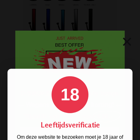
×
Op
zoek naar een
bong van metaal
? Wij
hebben ze! De oldschool metalen
bongs in 10 verschillende kleuren.
18
BONGS
Acryl bongs
Bong schoonmaken
Leeftijdsverificatie
Glazen bongs
Om deze website te bezoeken moet je 18 jaar of