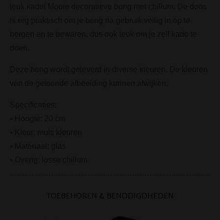
leuk kado! Mooie decoratieve bong met chillum. De doos
is erg praktisch om je bong na gebruik veilig in op te
bergen en te bewaren, dus ook leuk om je zelf kado te
doen.
Deze bong wordt geleverd in diverse kleuren. De kleuren
van de getoonde afbeelding kunnen afwijken.
Specificaties:
• Hoogte: 20 cm
• Kleur: multi kleuren
• Materiaal: glas
• Overig: losse chillum
TOEBEHOREN & BENODIGDHEDEN