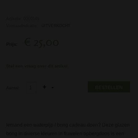
Artikelnr: 00B0149
Voorraadindicatie:
UITVERKOCHT
€ 25,00
Prijs:
Stel een vraag over dit artikel
BESTELLEN
Aantal:
Iemand een waterpijp / bong cadeau doen? Deze glazen
bong in diverse kleuren in fluwelen opbergdoos is een