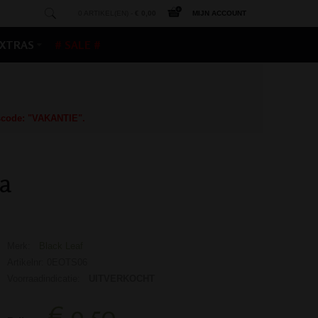
0 ARTIKEL(EN) -
€ 0,00
MIJN ACCOUNT
XTRAS
# SALE #
gscode: "VAKANTIE".
la
Merk:
Black Leaf
Artikelnr: 0EOTS06
Voorraadindicatie:
UITVERKOCHT
€ 9,50