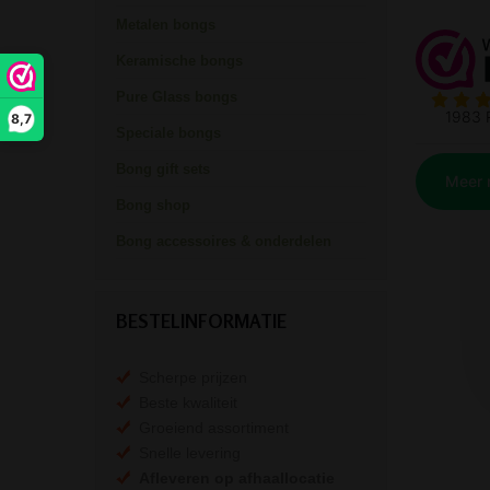
Metalen bongs
Keramische bongs
Pure Glass bongs
8,7
Speciale bongs
Bong gift sets
Bong shop
Bong accessoires & onderdelen
BESTELINFORMATIE
Scherpe prijzen
Beste kwaliteit
Groeiend assortiment
Snelle levering
Afleveren op afhaallocatie