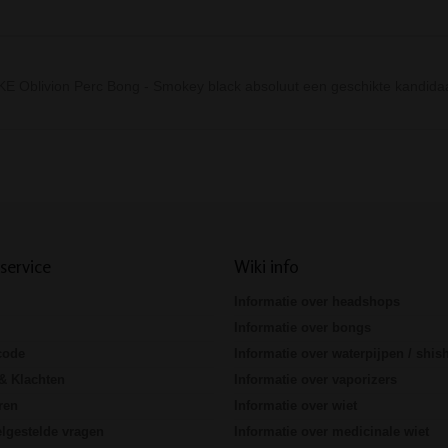
KE Oblivion Perc Bong - Smokey black absoluut een geschikte kandid
Prev
Next
service
Wiki info
Informatie over headshops
Informatie over bongs
code
Informatie over waterpijpen / shis
& Klachten
Informatie over vaporizers
ren
Informatie over wiet
lgestelde vragen
Informatie over medicinale wiet