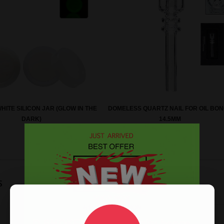
HITE SILICON JAR (GLOW IN THE
DOMELESS QUARTZ NAIL FOR OIL BO
DARK)
14.5MM
s