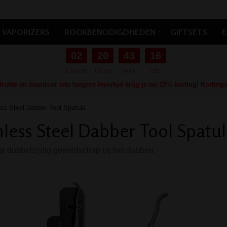
VAPORIZERS
ROOKBENODIGDHEDEN
GIFTSETS
E
02
20
43
15
DAGEN
UREN
MIN
SEC
ukte en daardoor iets langere levertijd krijg je nu 15% korting! Kortin
ess Steel Dabber Tool Spatula
nless Steel Dabber Tool Spatu
 dubbelzijdig gereedschap bij het dabben.