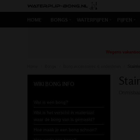
HOME
BONGS
WATERPIJPEN
PIJPEN
Wegens vakantiedr
Home
Bongs
Bong accessoires & onderdelen
Stainl
/
/
/
Stai
WIKI BONG INFO
Onmisbaar
Wat is een bong?
Wat is het verschil in materiaal
waar de bong van is gemaakt?
Hoe maak je een bong schoon?