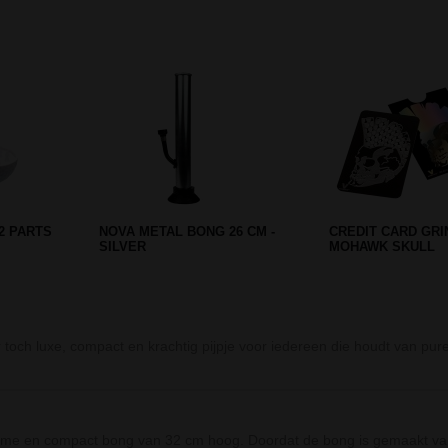
Prev
Next
IRAL
BLACK LEAF STASH BOX
MULTI LEAF BOW
ONG
MEDIUM HOUT
BONG TRANSPAR
ch luxe, compact en krachtig pijpje voor iedereen die houdt van pure,
rzame en compact bong van 32 cm hoog. Doordat de bong is gemaakt van