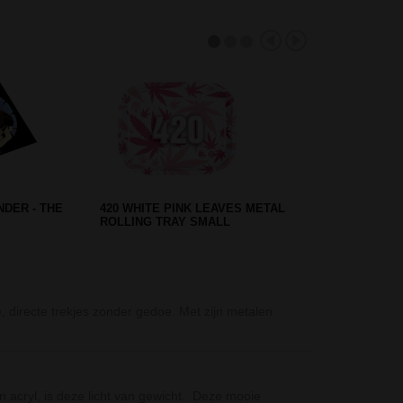
L GLASS
CLIPPER MANDALA NAVULBARE
ANT
AANSTEKER
Cannabis Bees 
 directe trekjes zonder gedoe. Met zijn metalen
De Cannabis Be
D-SMOKE Matrix
De D-SMOKE Mat
 acryl, is deze licht van gewicht. Deze mooie