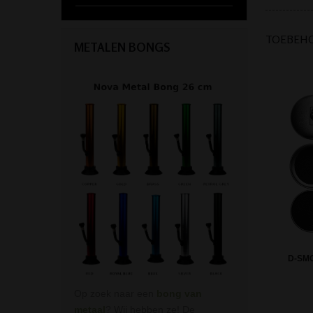
TOEBEH
METALEN BONGS
D-SMO
Op zoek naar een
bong van
metaal
? Wij hebben ze! De