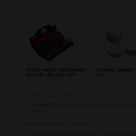
YIN YANG ACRYL BONG 32 CM
GREEN BEAKER SP
BLACK
PERCOLATOR GG B
D-SMOKE Golden Metal Pure Pipe
De D-SMOKE Golden Metal Pure Pipe is een simpel maar to
constructie…
Slant Straight Grippy Acrylic Bong - Blue
De Slant Straight Grippy Acrylic Bong - Blue is een duu