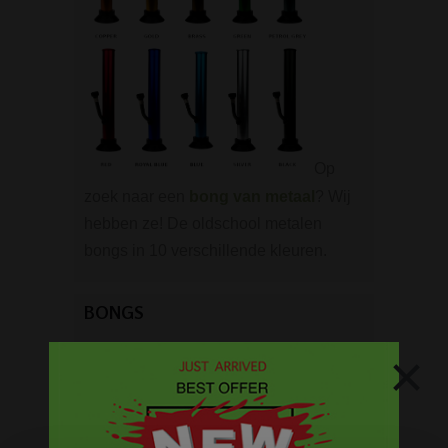
Op
zoek naar een
bong van metaal
? Wij
hebben ze! De oldschool metalen
bongs in 10 verschillende kleuren.
BONGS
×
Acryl bongs
Bong schoonmaken
Glazen bongs