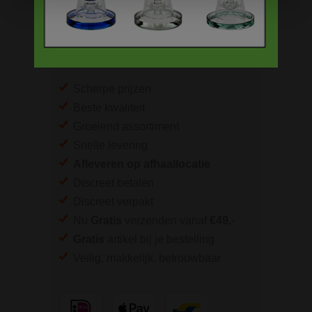
Bong accessoires & onderdelen
BESTELINFORMATIE
Scherpe prijzen
Beste kwaliteit
Groeiend assortiment
Snelle levering
Afleveren op afhaallocatie
Discreet betalen
Discreet verpakt
Nu
Gratis
verzenden vanaf
€49,
-
Gratis
artikel bij je bestelling
Veilig, makkelijk, betrouwbaar