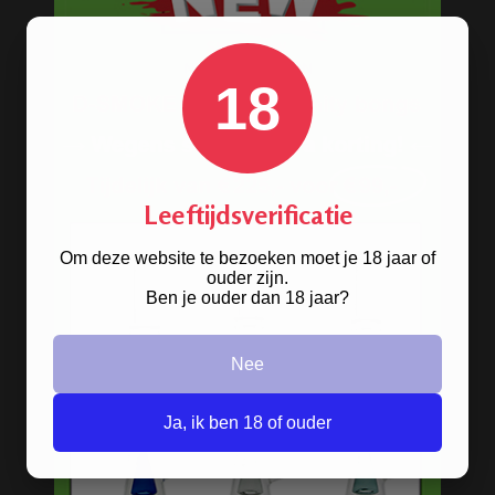
Precooler Ashcatcher bongs
Bamboe bongs
18
Freezable bongs
Ice bongs
Olie bongs & bubblers
Leeftijdsverificatie
Percolator bongs
Om deze website te bezoeken moet je 18 jaar of
Metalen bongs
ouder zijn.
Ben je ouder dan 18 jaar?
Keramische bongs
Pure Glass bongs
Nee
Speciale bongs
Ja, ik ben 18 of ouder
Bong gift sets
Bong shop