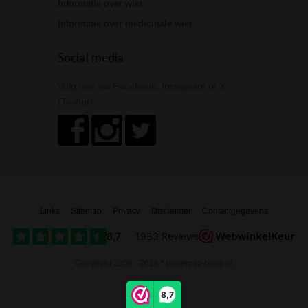
Informatie over wiet
Informatie over medicinale wiet
Social media
Volg ons via Facebook, Instagram of X
(Twitter)
Links
Sitemap
Privacy
Disclaimer
Contactgegevens
Copyright 2006 - 2026 * Waterpijp-bong.nl
8,7