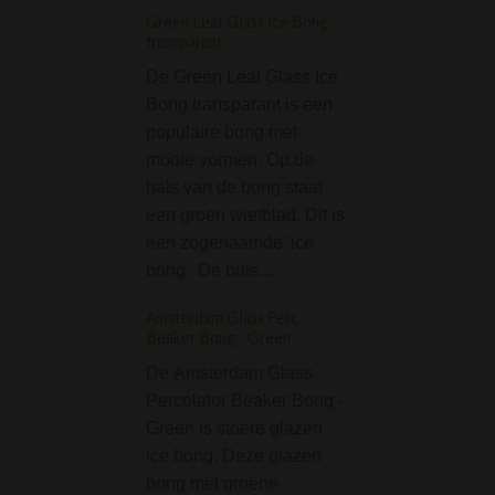
De D-SMOKE Pea
Green Leaf Glass Ice Bong
Shot Bong is een 
transparant
voor het oog. De
De Green Leaf Glass Ice
van ongeveer 35
Bong transparant is een
is prachtig uitgev
populaire bong met
mooie roze kleur 
mooie vormen. Op de
accenten. Wat na
hals van de bong staat
mooie…
een groen wietblad. Dit is
Medusafilters - Acti
een zogenaamde 'ice
Charcoal Filters - Or
bong'. De buis…
mm
Amsterdam Glass Perc
De Medusafilters
Beaker Bong - Green
6 mm zijn dé keu
De Amsterdam Glass
wie een zachtere,
Percolator Beaker Bong -
schonere en
Green is stoere glazen
aangenamere
ice bong. Deze glazen
rookervaring wil.
bong met groene
veel rokers