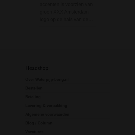
accenten is voorzien van
actiefkoolfilters 
groen XXX Amsterdam
vanwege de hog
logo op de hals van de…
trekweerstand, be
Medusa dat het…
Headshop
Over Waterpijp-bong.nl
Bestellen
Betaling
Levering & verpakking
Algemene voorwaarden
Blog / Column
Vacatures