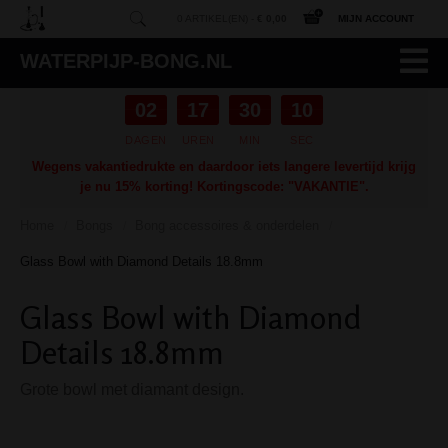
0 ARTIKEL(EN) -
€ 0,00
MIJN ACCOUNT
WATERPIJP-BONG.NL
02
17
30
09
DAGEN
UREN
MIN
SEC
Wegens vakantiedrukte en daardoor iets langere levertijd krijg
je nu 15% korting! Kortingscode: "VAKANTIE".
Home
Bongs
Bong accessoires & onderdelen
/
/
/
Glass Bowl with Diamond Details 18.8mm
Glass Bowl with Diamond
Details 18.8mm
Grote bowl met diamant design.