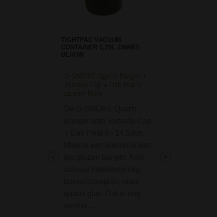
TIGHTPAC VACUUM
CONTAINER 0,29L ZWART-
BLAUW
D-SMOKE Quartz Banger +
Space Alien Joint As
Tornado Cap + Dab Pearls -
Pink
14.5mm Male
De Space Alien J
De D-SMOKE Quartz
Asbak - Blue Pink
Banger with Tornado Cap
natuurlijk dé asba
+ Dab Pearls - 14.5mm
op tafel moet he
Male is een werkelijk een
staan als je aan 
top glazen banger. Niet
bent. Ben je op z
zomaar hittebestendig
asbak voor je zel
borosilicaatglas, maar
D-SMOKE Pearl Pink
quartz glas. Dat is nóg
Bong
sterker…