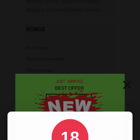
hebben ze! De oldschool metalen
bongs in 10 verschillende kleuren.
BONGS
Acryl bongs
Bong schoonmaken
Glazen bongs
×
Precooler Ashcatcher bongs
Bamboe bongs
Freezable bongs
Ice bongs
Olie bongs & bubblers
18
Percolator bongs