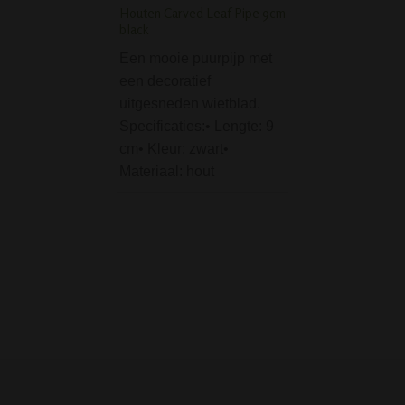
SMOKE is een
Houten Carved Leaf Pipe 9cm
black
meesterwerk van
glasblazerskuns
Een mooie puurpijp met
een decoratief
D-SMOKE Intoxicat
uitgesneden wietblad.
Master Bong - 20 in
Specificaties:• Lengte: 9
De D-SMOKE Into
cm• Kleur: zwart•
Master Bong is me
Materiaal: hout
20 inch, ofwel zo'
centimeter hoog,
grote jonge. En w
een! Deze bong v
premium merk D
is echt…