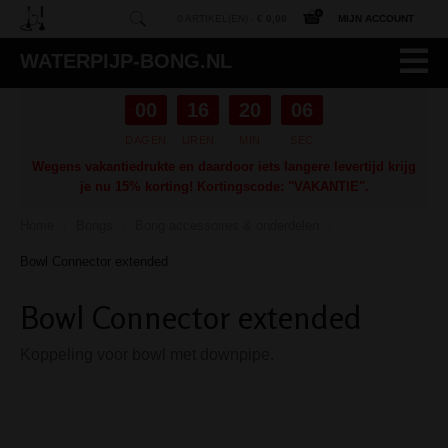
0 ARTIKEL(EN) -
€ 0,00
MIJN ACCOUNT
WATERPIJP-BONG.NL
00
16
20
06
DAGEN
UREN
MIN
SEC
Wegens vakantiedrukte en daardoor iets langere levertijd krijg
je nu 15% korting! Kortingscode: "VAKANTIE".
Home
Bongs
Bong accessoires & onderdelen
/
/
/
Bowl Connector extended
Bowl Connector extended
Koppeling voor bowl met downpipe.