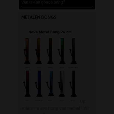
Wat is een goede bong?
METALEN BONGS
Op
zoek naar een
bong van metaal
? Wij