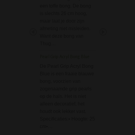
Pijpaansteker me
een toffe bong. De bong
normale vlam is 
is slechts 26 cm hoog,
praktische aanste
maar laat je door zijn
het aansteken van
afmeting niet misleiden.
bongs en waterpij
Want deze bong van
Dankzij de zijwaa
Thug…
vlam kun je makke
Pearl Grip Acryl Bong Blue
onder een hoek
aansteken…
De Pearl Grip Acryl Bong
Blue is een fraaie blauwe
D-SMOKE Ring of In
bong, voorzien van
Bong - Pink
zogenaamde grip pearls
Op zoek naar ee
op de hals. Het is niet
die niet alleen in
alleen decoratief, het
maakt met zijn lo
houdt ook lekker vast.
maar ook met zijn
Specificaties:• Hoogte: 25
prestaties? De ro
cm•…
of Insanity Bong 