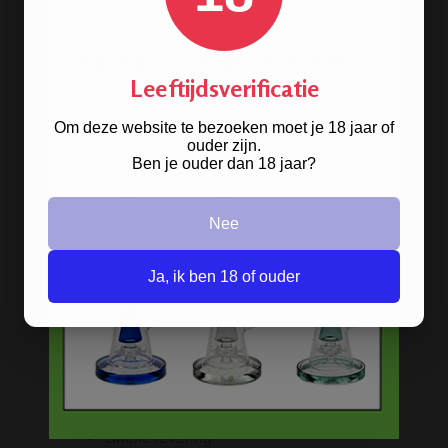
Metalen bongs
Keramische bongs
Leeftijdsverificatie
Pure Glass bongs
Om deze website te bezoeken moet je 18 jaar of
Speciale bongs
ouder zijn.
Ben je ouder dan 18 jaar?
Bong gift sets
Bong shop
Nee
Bong accessoires & onderdelen
Ja, ik ben 18 of ouder
BESTELINFORMATIE
Scherpe prijzen
Beste kwaliteit
Groeiend assortiment
Snelle levering