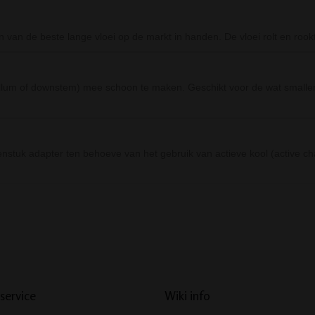
van de beste lange vloei op de markt in handen. De vloei rolt en rookt
lum of downstem) mee schoon te maken. Geschikt voor de wat smallere
enstuk adapter ten behoeve van het gebruik van actieve kool (active 
Prev
Next
service
Wiki info