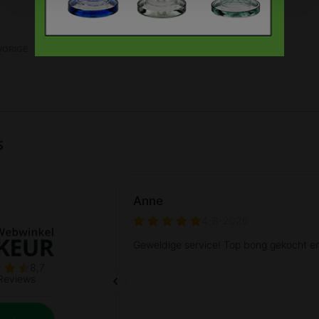
VORIGE
1
2
3
…
VOLGENDE
EINDE
s