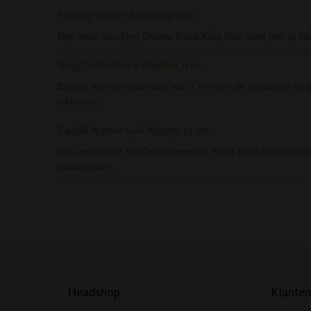
Smoking Deluxe Black King Size
Met deze Smoking Deluxe Black King Size vloei heb je één 
Bong Brush Nature standard 21cm
Borstel met een diameter van 7 mm om de downpipe (chil
lekkerste…
Carball Actieve Kool Adapter 14.5mm
De Carball van het Duitse topmerk Black Leaf is een tuss
socketmaat…
Headshop
Klanten