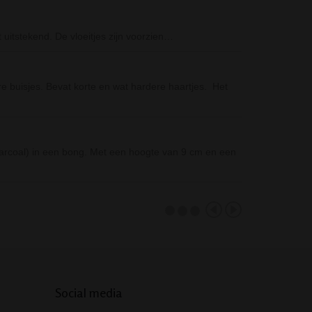
Tactical Foldin
 uitstekend. De vloeitjes zijn voorzien…
De Tactical Fol
aan dit zakme
Grinder Eightba
 buisjes. Bevat korte en wat hardere haartjes. Het
Mooie Ball Grin
Materiaal: Acry
Piezo Black Gol
charcoal) in een bong. Met een hoogte van 9 cm en een
De Piezo Black 
gebruik…
Social media