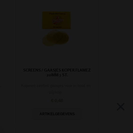
SCREENS / GAASJES KOPER FLAMEZ
20MM 5 ST.
Koperen zeefjes gaasjes voor in bowl en
.
pijpkop.
×
€ 0,48
ARTIKELGEGEVENS