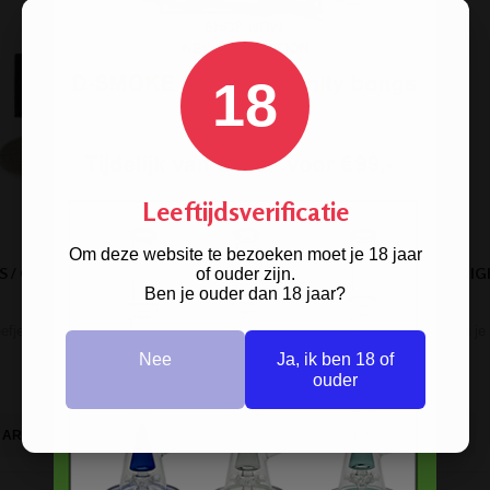
18
Leeftijdsverificatie
Om deze website te bezoeken moet je 18 jaar
S / GAASJES STEEL FLAMEZ
SCREENS / GAASJES STEEL HIG
of ouder zijn.
20MM 5 ST.
SOCIETY 15MM 5 ST.
Ben je ouder dan 18 jaar?
efjes van staal. Nodig voor bong
Grofmazige zeefjes van staal voor in je
en pijp.
of pijp.
Nee
Ja, ik ben 18 of
ouder
€ 0,48
€ 0,48
ARTIKELGEGEVENS
ARTIKELGEGEVENS