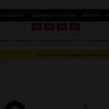
VAPORIZERS
ROOKBENODIGDHEDEN
GIFTSETS
E
01
09
30
30
DAGEN
UREN
MIN
SEC
ukte en daardoor iets langere levertijd krijg je nu 15% korting! Kortin
Sorry, het door u gevraagde artikel is nie
N OP