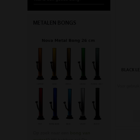
METALEN BONGS
BLACK L
Voor gebruik
Op zoek naar een
bong van