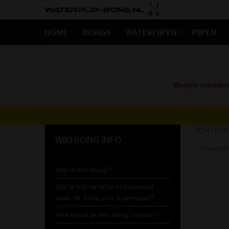
HOME
BONGS
WATERPIJPEN
PIJPEN
Wegens vakantiedr
Home
Bongs
Acryl
/
/
SORTERE
WIKI BONG INFO
Wat is een bong?
Wat is het verschil in materiaal
waar de bong van is gemaakt?
Hoe maak je een bong schoon?