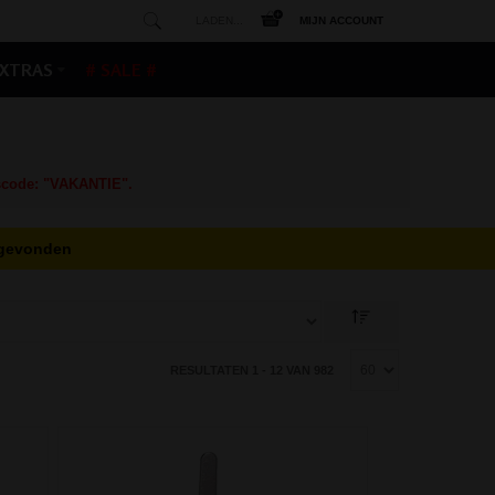
LADEN...
MIJN ACCOUNT
XTRAS
# SALE #
gscode: "VAKANTIE".
t gevonden
RESULTATEN 1 - 12 VAN 982