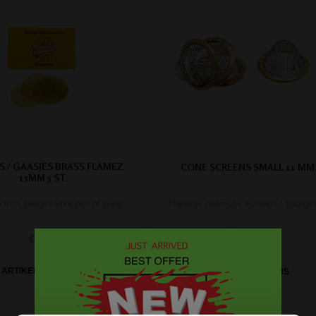
S / GAASJES BRASS FLAMEZ
CONE SCREENS SMALL 11 MM
15MM 5 ST.
 mm zeefjes voor pijp of bong.
Handige conische screens / gaasjes
€ 0,48
€ 0,48
ARTIKELGEGEVENS
ARTIKELGEGEVENS