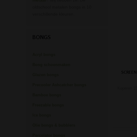
metaal
? Wij hebben ze! De
oldschool metalen bongs in 10
verschillende kleuren.
BONGS
Acryl bongs
Bong schoonmaken
SCREEN
Glazen bongs
Precooler Ashcatcher bongs
Koperen 15
Bamboe bongs
Freezable bongs
Ice bongs
Olie bongs & bubblers
Percolator bongs