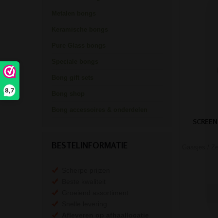
Metalen bongs
Keramische bongs
Pure Glass bongs
Speciale bongs
Bong gift sets
8,7
Bong shop
Bong accessoires & onderdelen
SCREEN
BESTELINFORMATIE
Gaasjes / Ze
Scherpe prijzen
Beste kwaliteit
Groeiend assortiment
Snelle levering
Afleveren op afhaallocatie