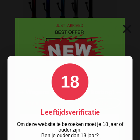
×
Op
zoek naar een
bong van metaal
? Wij
hebben ze! De oldschool metalen
bongs in 10 verschillende kleuren.
BONGS
18
Acryl bongs
Bong schoonmaken
Leeftijdsverificatie
Glazen bongs
Precooler Ashcatcher bongs
Om deze website te bezoeken moet je 18 jaar of
ouder zijn.
Bamboe bongs
Ben je ouder dan 18 jaar?