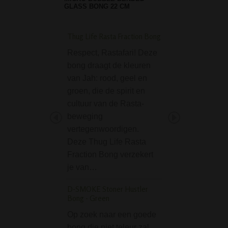
GLASS BONG 22 CM
Thug Life Rasta Fraction Bong
Fairytale Straight Ic
Purple Lila
Respect, Rastafari! Deze
Met de Fairytale S
bong draagt de kleuren
Ice Bong Purple L
van Jah: rood, geel en
waan je jezelf zo 
groen, die de spirit en
sprookjesland. D
cultuur van de Rasta-
unieke, met de h
beweging
gemaakte rechte
vertegenwoordigen.
bestaat uit 2 kleu
Deze Thug Life Rasta
paars en lila. De
Fraction Bong verzekert
je van…
Black Leaf Rolling T
'Mushroom' Small
D-SMOKE Stoner Hustler
Bong - Green
Een stoner kan ei
niet zonder een 
Op zoek naar een goede
rolling / mixing tr
bong die niet teleur zal