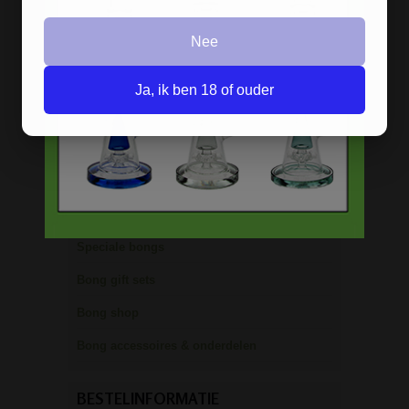
Freezable bongs
Nee
Ice bongs
Olie bongs & bubblers
Ja, ik ben 18 of ouder
Percolator bongs
Metalen bongs
Keramische bongs
Pure Glass bongs
Speciale bongs
Bong gift sets
Bong shop
Bong accessoires & onderdelen
BESTELINFORMATIE