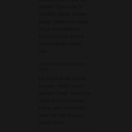
voor op schoot, b
stellen? Dan is de D-
tafel of waar dan
SMOKE Stoner Hustler
je jointje te draaie
Bong - Green een bong
(water)pijp of…
die je moet hebben!
Deze klassiek groene
D-SMOKE Purple H
Stoner Hustler bong
Bong
van…
De D-SMOKE Pur
Heart Bong is ee
Stash Book Canna Leaves -
small
prachtig mooie p
compacte bong, i
De Stash Book Canna
vorm van een hart
Leaves - small is een
unieke design is 
geheim "boek" waar je je
geliefd bij de vro
stash in kunt bewaren.
bong roker. De
Het is geen echt boek,
gemiddelde…
maar het ziet er zo uit,
terwijl het in…