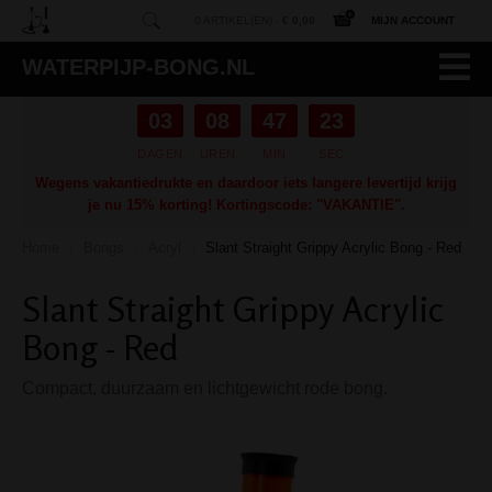
0 ARTIKEL(EN) -
€ 0,00
MIJN ACCOUNT
WATERPIJP-BONG.NL
03
08
47
23
DAGEN
UREN
MIN
SEC
Wegens vakantiedrukte en daardoor iets langere levertijd krijg
je nu 15% korting! Kortingscode: "VAKANTIE".
Home
Bongs
Acryl
Slant Straight Grippy Acrylic Bong - Red
/
/
/
Slant Straight Grippy Acrylic
Bong - Red
Compact, duurzaam en lichtgewicht rode bong.