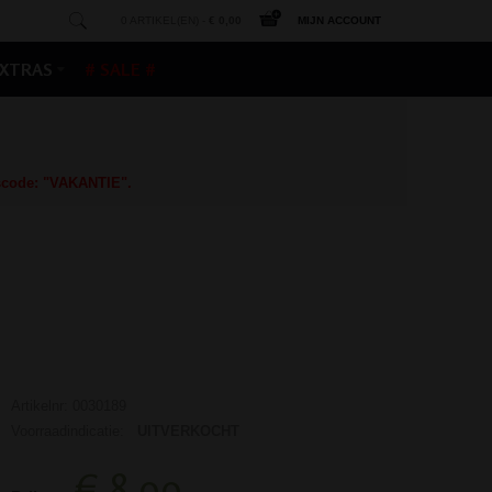
0 ARTIKEL(EN) -
€ 0,00
MIJN ACCOUNT
XTRAS
# SALE #
gscode: "VAKANTIE".
Artikelnr: 0030189
Voorraadindicatie:
UITVERKOCHT
€ 8,99