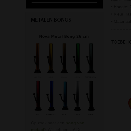
• Hoogte:
• Kleur: ra
METALEN BONGS
• Materiaal
TOEBEH
Op zoek naar een
bong van
metaal
? Wij hebben ze! De