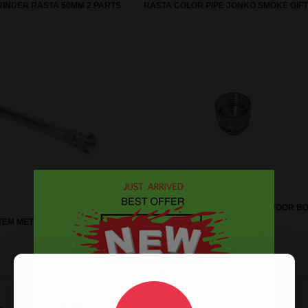
RINDER RASTA 50MM 2 PARTS
RASTA COLOR PIPE JONKO SMOKE GIF
METALEN MEDIUM BOWL KOP VOOR B
EM MET BOWL METAAL 12CM
OF PIJP