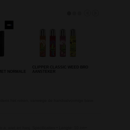
 HEMP LEAF
BLACK LEAF FLASK BONG
C BONG
RINGS - 39 CM - BLUE
Stainless Steel
tijdens het roken, vanwege de handvatvormige base
De Stainless S
roestvrij…
Glassic Glas IJs
.a. wiet en hasj. Specificaties:• Lengte: 10 cm•
De Glassic Glas