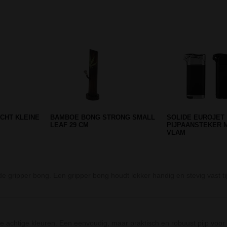
Prev
Next
KÖNIG BONG
CLIPPER FREE SPIRIT RONDE
SILVER COLORED
AANSTEKER
GRIPPER ACRYLI
e gripper bong. Een gripper bong houdt lekker handig en stevig vast 
e achtige kleuren. Een eenvoudig, maar praktisch en robuust pijp voor o