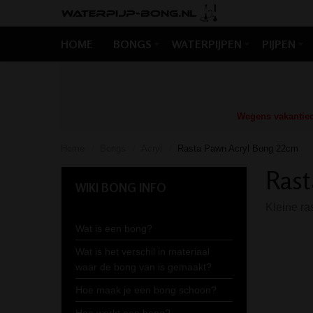
HOME
BONGS
WATERPIJPEN
PIJPEN
Wegens vakantiedr
Home
Bongs
Acryl
Rasta Pawn Acryl Bong 22cm
/
/
/
Rast
WIKI BONG INFO
Kleine ra
Wat is een bong?
Wat is het verschil in materiaal
waar de bong van is gemaakt?
Hoe maak je een bong schoon?