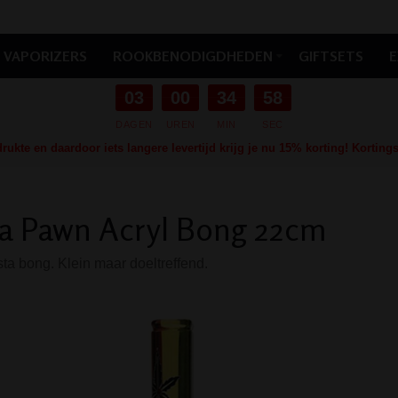
VAPORIZERS
ROOKBENODIGDHEDEN
GIFTSETS
E
03
00
34
57
DAGEN
UREN
MIN
SEC
ukte en daardoor iets langere levertijd krijg je nu 15% korting! Kortin
a Pawn Acryl Bong 22cm
sta bong. Klein maar doeltreffend.