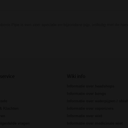
bone Pipe is een zeer speciale en bijzondere pijp, volledig met de h
Prev
Next
service
Wiki info
Informatie over headshops
Informatie over bongs
code
Informatie over waterpijpen / shis
& Klachten
Informatie over vaporizers
ren
Informatie over wiet
lgestelde vragen
Informatie over medicinale wiet