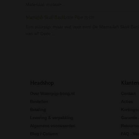
Materiaal: metaal•…
MamaJah Skull Backbone Pipe 25 cm
Een puurpijp, maar wat voor een! De MamaJah Skull Back
van af! Deze…
Headshop
Klanten
Over Waterpijp-bong.nl
Contact
Bestellen
Acties
Betaling
Kortings
Levering & verpakking
Garantie 
Algemene voorwaarden
Retourne
Blog / Column
FAQ - Vee