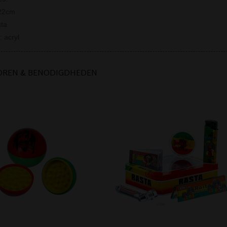
 22cm
sta
: acryl
OREN & BENODIGDHEDEN