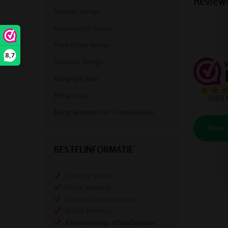
Review
Metalen bongs
Keramische bongs
Pure Glass bongs
8,7
Speciale bongs
Bong gift sets
Bong shop
Bong accessoires & onderdelen
BESTELINFORMATIE
Scherpe prijzen
Beste kwaliteit
Groeiend assortiment
Snelle levering
Afleveren op afhaallocatie