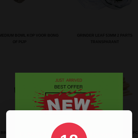
MEDIUM BOWL KOP VOOR BONG
GRINDER LEAF 53MM 2 PARTS
OF PIJP
TRANSPARANT
RING VOOR BONG WATERPIJP
PIPE CLEANERS KATOEN 30CM 50 P