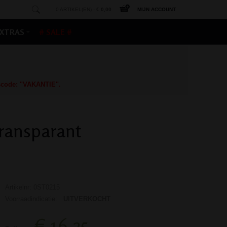
0 ARTIKEL(EN) -
€ 0,00
MIJN ACCOUNT
XTRAS
# SALE #
gscode: "VAKANTIE".
ransparant
Artikelnr: 0ST0215
Voorraadindicatie:
UITVERKOCHT
€ 16,25