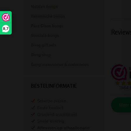
Metalen bongs
Keramische bongs
Pure Glass bongs
8,7
Review
Speciale bongs
Bong gift sets
Bong shop
Bong accessoires & onderdelen
BESTELINFORMATIE
Scherpe prijzen
Beste kwaliteit
Groeiend assortiment
Snelle levering
Afleveren op afhaallocatie