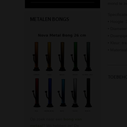
mond te ze
Specificati
METALEN BONGS
• Hoogte: 
• Diamete
• Downpipe
• Kleur: tr
• Materiaal
TOEBEH
Op zoek naar een
bong van
metaal
? Wij hebben ze! De