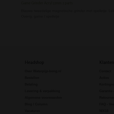
Game Grinder Acryl 52mm 2 parts
Blauwe tweedelige magnetische grinder met spelletje. Lekk
Overig: game / spelletje
Headshop
Klanten
Over Waterpijp-bong.nl
Contact
Bestellen
Acties
Betaling
Kortings
Levering & verpakking
Garantie 
Algemene voorwaarden
Retourne
Blog / Column
FAQ - Vee
Vacatures
NIX18