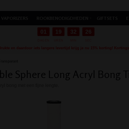
VAPORIZERS
ROOKBENODIGDHEDEN
GIFTSETS
E
01
19
32
25
DAGEN
UREN
MIN
SEC
ukte en daardoor iets langere levertijd krijg je nu 15% korting! Kortin
Transparant
le Sphere Long Acryl Bong T
yl bong met een fijne lengte.