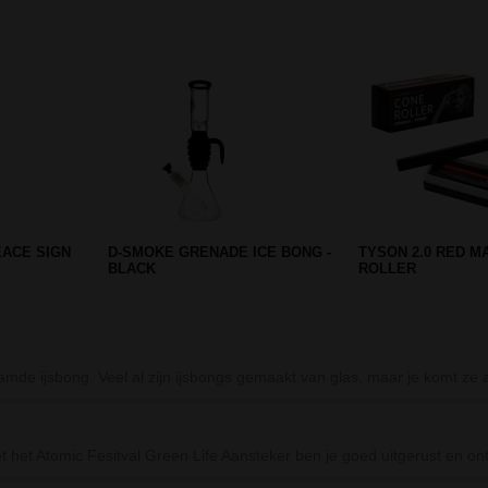
Prev
Next
IS - 4
GRINDER ALUMINIUM SINNER 2
CLIPPER METAL G
PARTS ZWART
(GRADIENT) IN GI
amde ijsbong. Veel al zijn ijsbongs gemaakt van glas, maar je komt z
 Met het Atomic Fesitval Green Life Aansteker ben je goed uitgerust en