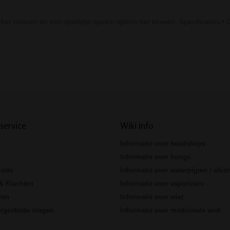
er relaxen en een spelletje spelen tijdens het blowen. Specificaties:• 
Prev
Next
service
Wiki info
Informatie over headshops
Informatie over bongs
code
Informatie over waterpijpen / shis
& Klachten
Informatie over vaporizers
ren
Informatie over wiet
lgestelde vragen
Informatie over medicinale wiet