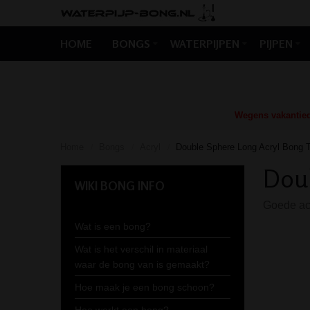
HOME
BONGS
WATERPIJPEN
PIJPEN
Wegens vakantiedr
Home
Bongs
Acryl
Double Sphere Long Acryl Bong 
/
/
/
Doub
WIKI BONG INFO
Goede acr
Wat is een bong?
Wat is het verschil in materiaal
waar de bong van is gemaakt?
Hoe maak je een bong schoon?