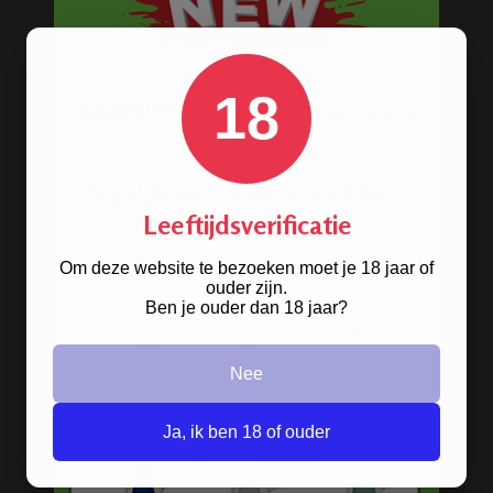
Precooler Ashcatcher bongs
Bamboe bongs
18
Freezable bongs
Ice bongs
Olie bongs & bubblers
Leeftijdsverificatie
Percolator bongs
Om deze website te bezoeken moet je 18 jaar of
Metalen bongs
ouder zijn.
Ben je ouder dan 18 jaar?
Keramische bongs
Pure Glass bongs
Nee
Speciale bongs
Ja, ik ben 18 of ouder
Bong gift sets
Bong shop