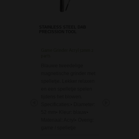
STAINLESS STEEL DAB
PRECISSION TOOL
Game Grinder Acryl 52mm 2
D-SMOKE HQ 4-Par
parts
Grinder Blue
Blauwe tweedelige
De D-SMOKE HQ 
magnetische grinder met
Grinder Blue incl.
spelletje. Lekker relaxen
Bag is een van d
en een spelletje spelen
grinders in dit se
tijdens het blowen.
met een goede
Specificaties:• Diameter:
prijs/kwaliteit ve
52 mm• Kleur: blauw•
Deze blauwe grin
Materiaal: Acryl• Overig:
het geweldige me
game / spelletje
SMOKE heeft…