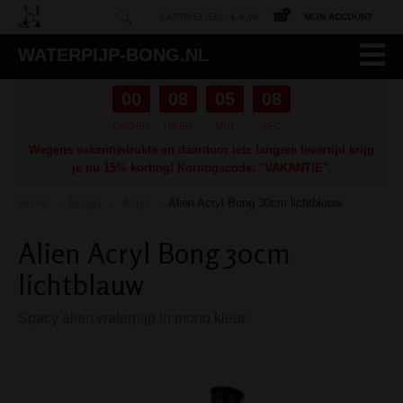
0 ARTIKEL(EN) -
€ 0,00
MIJN ACCOUNT
WATERPIJP-BONG.NL
00
08
05
07
DAGEN
UREN
MIN
SEC
Wegens vakantiedrukte en daardoor iets langere levertijd krijg
je nu 15% korting! Kortingscode: "VAKANTIE".
Home
Bongs
Acryl
Alien Acryl Bong 30cm lichtblauw
/
/
/
Alien Acryl Bong 30cm
lichtblauw
Spacy alien waterpijp in mono kleur.