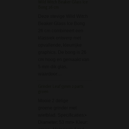
Wild Witch Beaker Glass Ice
Gripper Acryl Bong 
Bong 26 cm
De Gripper Acryl
Deze stevige Wild Witch
Black Fire is een
Beaker Glass Ice Bong
goedkope bong m
26 cm combineert een
vuurvlammen als
klassiek ontwerp met
decoratie. De vl
opvallende, kleurrijke
zijn wat doorschi
graphics. De bong is 26
zodat je er doorh
cm hoog en gemaakt van
kijken. Gripper bo
5 mm dik glas,
handige bongs, 
waardoor…
je…
Grinder Leaf 53mm 2 parts
Nova Metal Bong 26
groen
Black
Mooie 2 delige
Op zoek naar een
groene grinder met
eenvoudige, stev
wietblad. Specificaties:•
betaalbare bong 
Diameter: 53 mm• Kleur:
poespas? Deze 