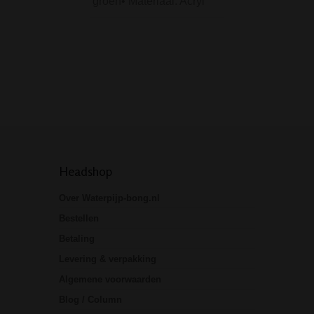
groen• Materiaal: Acryl
Metal Bong 26 cm
Black is een echt
klassieker. Dankzi
rechte model, het 
gewicht en de…
Headshop
Over Waterpijp-bong.nl
Bestellen
Betaling
Levering & verpakking
Algemene voorwaarden
Blog / Column