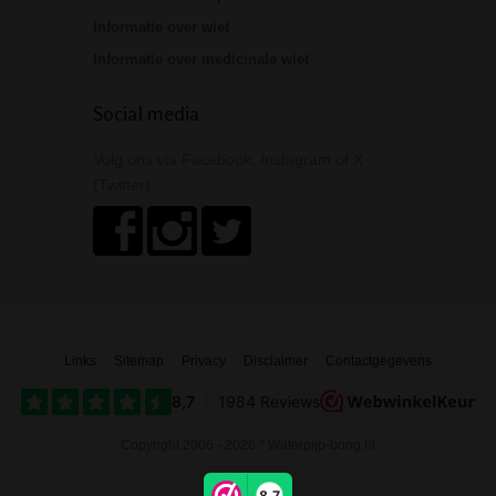
Informatie over wiet
Informatie over medicinale wiet
Social media
Volg ons via Facebook, Instagram of X
(Twitter)
Links
Sitemap
Privacy
Disclaimer
Contactgegevens
Copyright 2006 - 2026 * Waterpijp-bong.nl
8,7