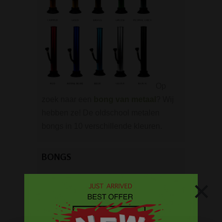
Op
zoek naar een
bong van metaal
? Wij
hebben ze! De oldschool metalen
bongs in 10 verschillende kleuren.
BONGS
×
Acryl bongs
Bong schoonmaken
Glazen bongs