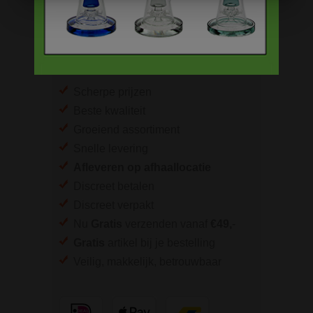
Bong accessoires & onderdelen
BESTELINFORMATIE
Scherpe prijzen
Beste kwaliteit
Groeiend assortiment
Snelle levering
Afleveren op afhaallocatie
Discreet betalen
Discreet verpakt
Nu
Gratis
verzenden vanaf
€49,
-
Gratis
artikel bij je bestelling
Veilig, makkelijk, betrouwbaar