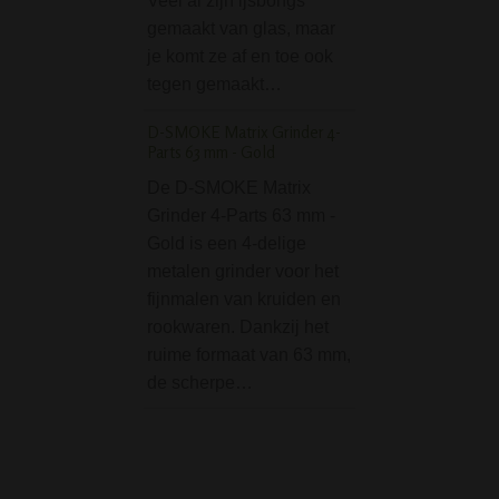
Veel al zijn ijsbongs
cooler is een ech
gemaakt van glas, maar
onder de bongs. 
je komt ze af en toe ook
ijsbong van Black
tegen gemaakt…
gemaakt van maarl
mm dik borosilica
D-SMOKE Matrix Grinder 4-
en is…
Parts 63 mm - Gold
Stash Box (8 x 11 cm
De D-SMOKE Matrix
Grinder 4-Parts 63 mm -
De Stash Box (8 
Gold is een 4-delige
Peace is een han
metalen grinder voor het
aluminium doosje
fijnmalen van kruiden en
wiet, sigaretten, jo
rookwaren. Dankzij het
kruiden en andere
ruime formaat van 63 mm,
Dit doosje is voo
de scherpe…
een mooie peace p
Specificaties:• Le
cm• Breedte:…