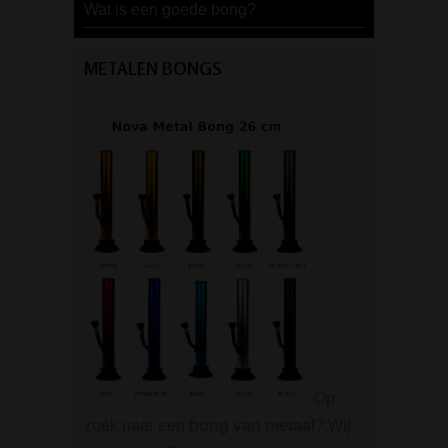
Wat is een goede bong?
METALEN BONGS
Op
zoek naar een
bong van metaal
? Wij