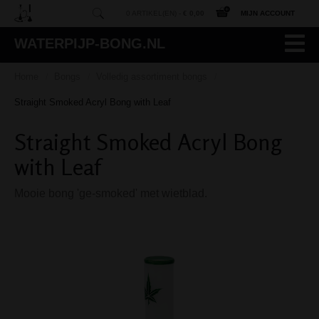
0 ARTIKEL(EN) -
€ 0,00
MIJN ACCOUNT
WATERPIJP-BONG.NL
Home
Bongs
Volledig assortiment bongs
/
/
/
Straight Smoked Acryl Bong with Leaf
Straight Smoked Acryl Bong
with Leaf
Mooie bong 'ge-smoked' met wietblad.