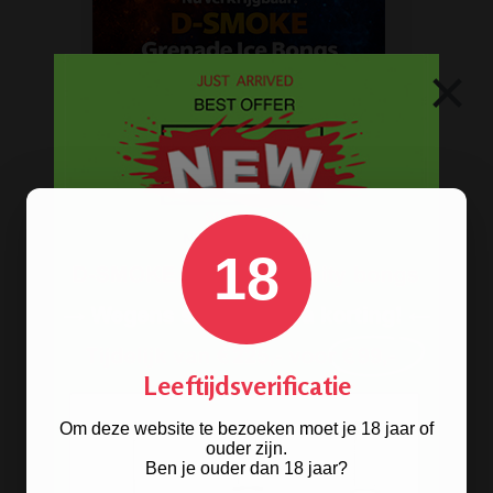
×
Stoere
handgranaat bong
verkrijgbaar in het zwart en groen.
BONGS
18
Acryl bongs
Bong schoonmaken
Glazen bongs
Leeftijdsverificatie
Precooler Ashcatcher bongs
Om deze website te bezoeken moet je 18 jaar of
Bamboe bongs
ouder zijn.
Ben je ouder dan 18 jaar?
Freezable bongs