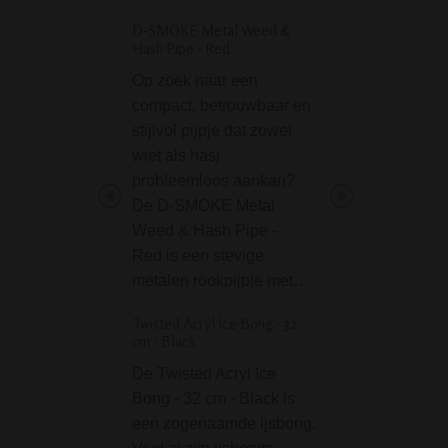
D-SMOKE Metal Weed &
Tightpac Vacuum Co
Hash Pipe - Red
0,29L Zwart-Groen
Op zoek naar een
De Tightpac Vac
compact, betrouwbaar en
Container 0,29 Lit
stijlvol pijpje dat zowel
Zwart-Groen is ee
wiet als hasj
stash box voor he
probleemloos aankan?
bewaren van o.a. 
De D-SMOKE Metal
en andere rookwa
Weed & Hash Pipe -
Tightpac is met
Red is een stevige
gepatenteerde
metalen rookpijpje met…
technologie vacu
luchtdicht…
Twisted Acryl Ice Bong - 32
cm - Black
Black Leaf 9mm Big
Bong with pre-coole
De Twisted Acryl Ice
Bong - 32 cm - Black is
De Black Leaf 9
een zogenaamde ijsbong.
Boss Bong with p