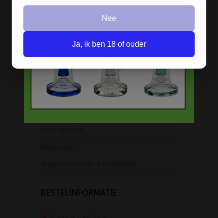
Ice bongs
Nee
Olie bongs & bubblers
Percolator bongs
Ja, ik ben 18 of ouder
Metalen bongs
Keramische bongs
Pure Glass bongs
Speciale bongs
Bong gift sets
Bong shop
Bong accessoires & onderdelen
BESTELINFORMATIE