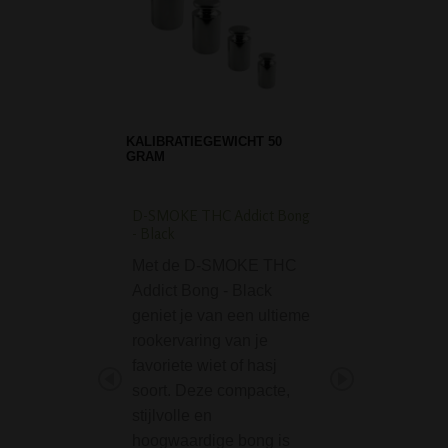
KALIBRATIEGEWICHT 50
GRAM
D-SMOKE THC Addict Bong
Greengo Elektronis
- Black
Aansteker
Met de D-SMOKE THC
De Greengo
Addict Bong - Black
Elektronische Aa
geniet je van een ultieme
is een simpele aa
rookervaring van je
eentje die je altij
favoriete wiet of hasj
moet hebben.
soort. Deze compacte,
Spookey Beaker Ice
stijlvolle en
7mm - Limited Editio
hoogwaardige bong is