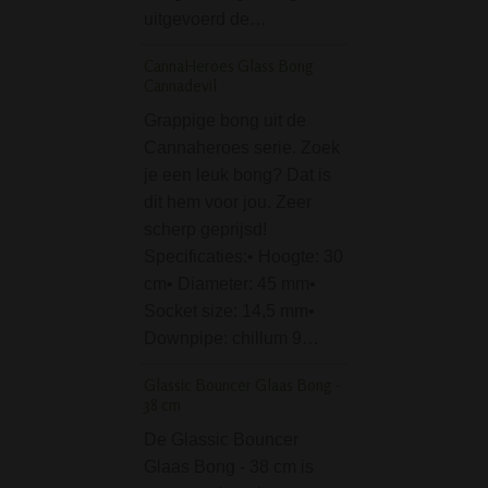
De Spookey Beak
uitgevoerd de…
Bong - 7mm - Lim
CannaHeroes Glass Bong
Edition is met zijn
Cannadevil
glasdikte van maar
Grappige bong uit de
mm een erg bong
Cannaheroes serie. Zoek
de dikte van het g
je een leuk bong? Dat is
deze bong stevi
dit hem voor jou. Zeer
USA Weight Boston D
scherp geprijsd!
Scale 100g x 0.01g
Specificaties:• Hoogte: 30
Deze Boston digit
cm• Diameter: 45 mm•
weegschaal van
Socket size: 14,5 mm•
Weight is een
Downpipe: chillum 9…
zakweegschaal vo
Glassic Bouncer Glaas Bong -
wegen van waard
38 cm
stash, maar ook v
De Glassic Bouncer
bijvoorbeeld goud,
Glaas Bong - 38 cm is
munten, edelsten