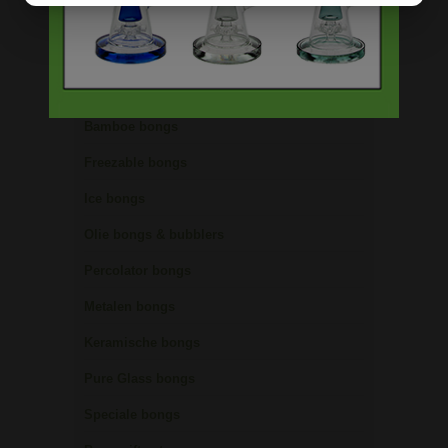
Bong schoonmaken
Glazen bongs
Precooler Ashcatcher bongs
Bamboe bongs
Freezable bongs
Ice bongs
Olie bongs & bubblers
Percolator bongs
Metalen bongs
Keramische bongs
Pure Glass bongs
Speciale bongs