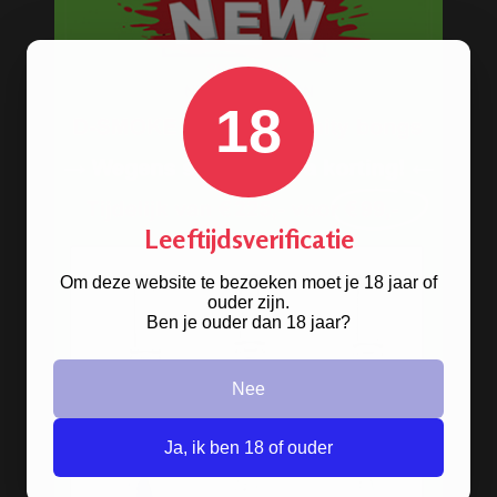
18
Leeftijdsverificatie
Om deze website te bezoeken moet je 18 jaar of
ouder zijn.
Stoere
handgranaat bong
Ben je ouder dan 18 jaar?
verkrijgbaar in het zwart en groen.
Nee
BONGS
Ja, ik ben 18 of ouder
Acryl bongs