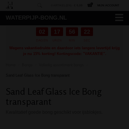
0 ARTIKEL(EN) -
€ 0,00
MIJN ACCOUNT
WATERPIJP-BONG.NL
02
17
56
21
DAGEN
UREN
MIN
SEC
Wegens vakantiedrukte en daardoor iets langere levertijd krijg
je nu 15% korting! Kortingscode: "VAKANTIE".
Home
Bongs
Volledig assortiment bongs
/
/
/
Sand Leaf Glass Ice Bong transparant
Sand Leaf Glass Ice Bong
transparant
Kwalitatief goede bong geschikt voor ijsblokjes.