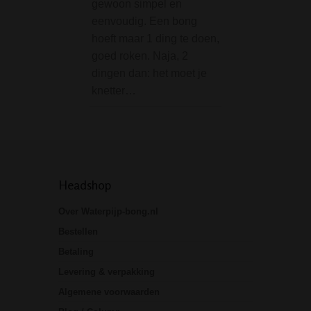
gewoon simpel en
medicijnen en kru
eenvoudig. Een bong
Het wordt geleve
hoeft maar 1 ding te doen,
goed roken. Naja, 2
dingen dan: het moet je
knetter…
Headshop
Over Waterpijp-bong.nl
Bestellen
Betaling
Levering & verpakking
Algemene voorwaarden