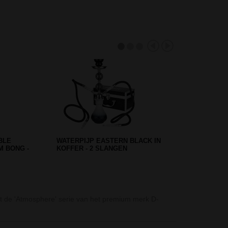
NG SIZE
AMSTERDAM ELECTRO COAT
OEI
ICE BONG GOLD - LIMITED EDI…
Mushroom Beake
t de 'Atmosphere' serie van het premium merk D-
De Mushroom Be
bong…