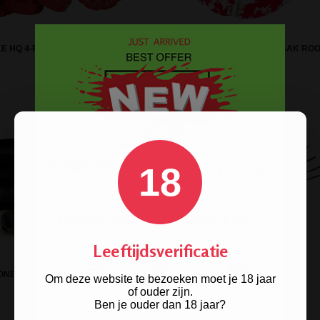
E HQ 4-PARTS GRINDER RED
SINNER BEAST METALEN ASBAK RO
18
Leeftijdsverificatie
10-DELIGE SET
ONED GORILLA BAG - BLACK
SCHOONMAAKBORSTELTJES
Om deze website te bezoeken moet je 18 jaar
of ouder zijn.
Ben je ouder dan 18 jaar?