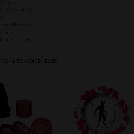
25,4 cm / 10 inch
ize: 18.8 > 14.5 mm
od
: borosilicaatglas
e: 5 mm
rheden: ice notches
OREN & BENODIGDHEDEN