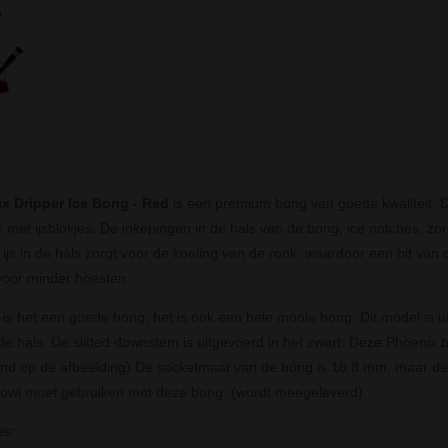
x Dripper Ice Bong - Red
is een premium bong van goede kwaliteit. 
k met ijsblokjes. De inkepingen in de hals van de bong, ice notches, zor
 ijs in de hals zorgt voor de koeling van de rook, waardoor een hit van 
voor minder hoesten.
n is het een goede bong, het is ook een hele mooie bong. Dit model is 
 de hals. De slitted downstem is uitgevoerd in het zwart. Deze Phoenix
ond op de afbeelding) De socketmaat van de bong is 18,8 mm, maar d
owl moet gebruiken met deze bong. (wordt meegeleverd)
es: