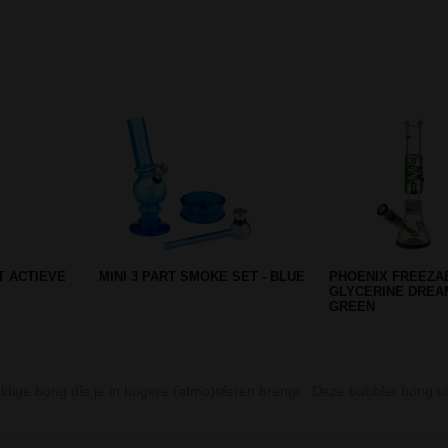
Prev
Next
T KLEINE
GRACE GLASS SPIRAL PERC
SMOKING BLUE KI
BONG WITH REAL 24K GOLD
BREDE LANGE VL
ge bong die je in hogere (atmo)sferen brengt. Deze bubbler bong ui