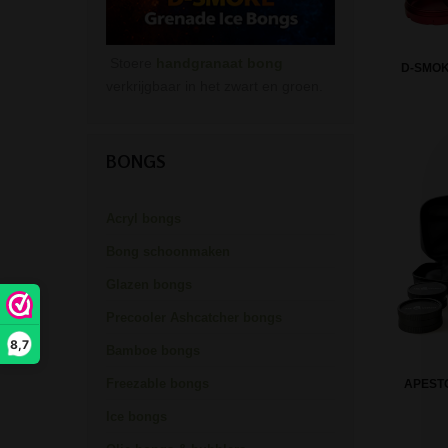
Stoere
handgranaat bong
D-SMOK
verkrijgbaar in het zwart en groen.
BONGS
Acryl bongs
Bong schoonmaken
Glazen bongs
Precooler Ashcatcher bongs
8,7
Bamboe bongs
Freezable bongs
APEST
Ice bongs