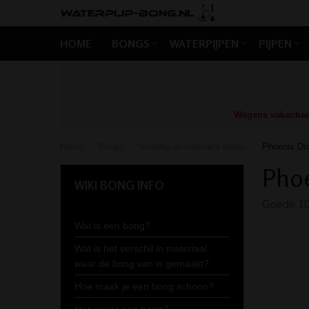
HOME
BONGS
WATERPIJPEN
PIJPEN
Wegens vakantiedr
Home
Bongs
Volledig assortiment bongs
Phoenix Dri
/
/
/
Phoe
WIKI BONG INFO
Goede 10 
Wat is een bong?
Wat is het verschil in materiaal
waar de bong van is gemaakt?
Hoe maak je een bong schoon?