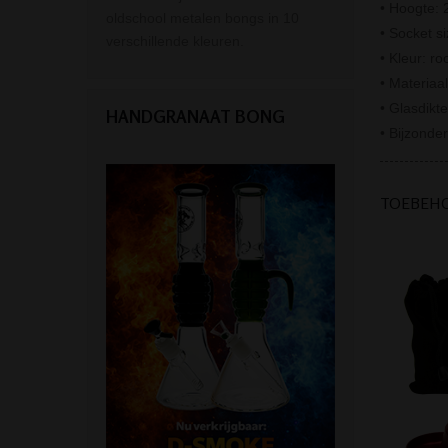
• Hoogte: 
oldschool metalen bongs in 10
• Socket s
verschillende kleuren.
• Kleur: ro
• Materiaal
• Glasdikt
HANDGRANAAT BONG
• Bijzonde
TOEBEH