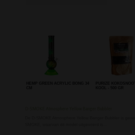
THUG LIFE OG SERIES V2
ROZE LICHTGEWICH
BEAKER PERCOLATOR BONG
BONG - ACRYL
BLAC…
D-SMOKE Atmosphere Yellow Banger Bubbler
De D-SMOKE Atmosphere Yellow Banger Bubbler is geweldi
SMOKE, waarvan dit model uitgevoerd is…