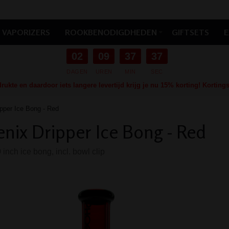
VAPORIZERS
ROOKBENODIGDHEDEN
GIFTSETS
E
02
09
37
36
DAGEN
UREN
MIN
SEC
ukte en daardoor iets langere levertijd krijg je nu 15% korting! Kortin
pper Ice Bong - Red
nix Dripper Ice Bong - Red
inch ice bong, incl. bowl clip