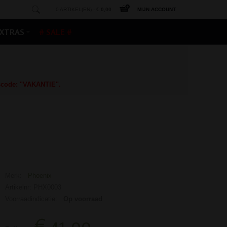
0 ARTIKEL(EN) -
€ 0,00
MIJN ACCOUNT
XTRAS
# SALE #
gscode: "VAKANTIE".
Merk:
Phoenix
Artikelnr: PHX0003
Voorraadindicatie:
Op voorraad
€ 41,99