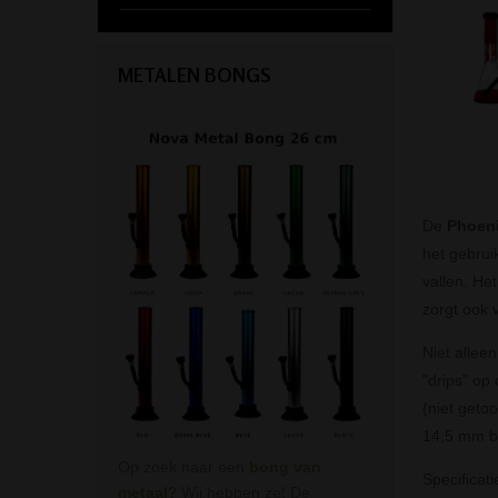
METALEN BONGS
De
Phoeni
het gebrui
vallen. Het
zorgt ook 
Niet allee
"drips" op
(niet geto
14,5 mm b
Op zoek naar een
bong van
Specificati
metaal
? Wij hebben ze! De