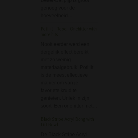
Better-Bat pijp is groot
Hiermee kan je d
genoeg voor de
eenvoudig…
hoeveelheid…
Nova Metal Bong 26
PotHit - Rood - Onehitter with
Op zoek naar een
more hits
eenvoudige, stev
Nooit eerder werd een
betaalbare bong 
dergelijk effect bereikt
poespas? Deze 
met zo weinig
Metal Bong 26 cm
materiaalgebruik! PotHit
is een echte klass
is de meest effectieve
Dankzij het recht
manier om van je
het lichte gewich
favoriete kruid te
Stash Box (Ø 9 cm)
genieten. Uniek in zijn
Revolution
soort. Een onehitter met…
De Stash Box (Ø 
Black Stripe Acryl Bong with
Revolution is een
Lift Bowl
handige alumini
De Black Stripe Acryl
doosje voor wiet, 