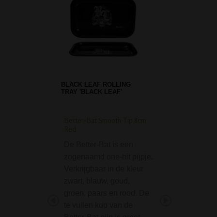
BLACK LEAF ROLLING
TRAY 'BLACK LEAF'
Better-Bat Smooth Tip 8cm
Straight Leaf Acryli
Red
with Lift Bowl - Gre
De Better-Bat is een
De Straight Leaf A
zogenaamd one-hit pijpje.
Bong with Lift Bow
Verkrijgbaar in de kleur
Green is een moo
zwart, blauw, goud,
degelijke bong g
groen, paars en rood. De
van acryl. Ideaal 
te vullen kop van de
deze bong is de li