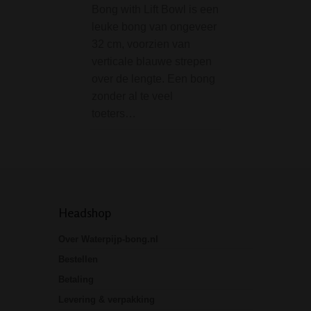
Bong with Lift Bowl is een
kruiden en andere
leuke bong van ongeveer
Dit doosje is voo
32 cm, voorzien van
een mooie Revolu
verticale blauwe strepen
"Enjoy smoking" p
over de lengte. Een bong
doodshoofd.
zonder al te veel
Specificaties:• Di
toeters…
9…
Headshop
Over Waterpijp-bong.nl
Bestellen
Betaling
Levering & verpakking