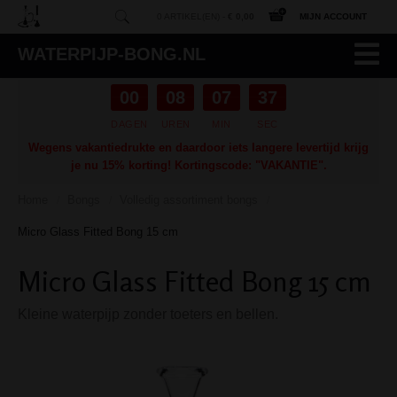
0 ARTIKEL(EN) -
€ 0,00
MIJN ACCOUNT
WATERPIJP-BONG.NL
00
08
07
36
DAGEN
UREN
MIN
SEC
Wegens vakantiedrukte en daardoor iets langere levertijd krijg
je nu 15% korting! Kortingscode: "VAKANTIE".
Home
Bongs
Volledig assortiment bongs
/
/
/
Micro Glass Fitted Bong 15 cm
Micro Glass Fitted Bong 15 cm
Kleine waterpijp zonder toeters en bellen.