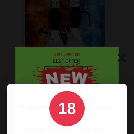
×
Stoere
handgranaat bong
18
verkrijgbaar in het zwart en groen.
BONGS