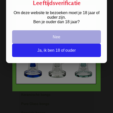
Leeftijdsverificatie
Acryl bongs
Om deze website te bezoeken moet je 18 jaar of
Bong schoonmaken
ouder zijn.
Ben je ouder dan 18 jaar?
Glazen bongs
Precooler Ashcatcher bongs
Nee
Bamboe bongs
Freezable bongs
Ja, ik ben 18 of ouder
Ice bongs
Olie bongs & bubblers
Percolator bongs
Metalen bongs
Keramische bongs
Pure Glass bongs
Speciale bongs