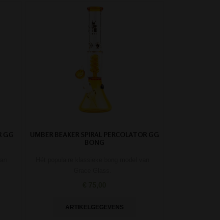
R GG
UMBER BEAKER SPIRAL PERCOLATOR GG
BONG
van
Hét populaire klassieke bong model van
Grace Glass.
€ 75,00
ARTIKELGEGEVENS