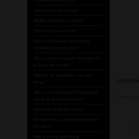
Hoe werkt een bong?
Hoe rook je een bong?
Welke maat heb ik nodig?
Wat is een pre-cooler?
Wat is dabben en hoe dab je
cannabisconcentraten?
Hoe vaak en waarom het water in
je bong vervangen?
Wat zijn de voordelen van een
GRACE GL
bong?
Wat is een ice bong? En waarom
Beperkte op
zou je ijs in je bong doen?
Hoe gebruik je een bong?
Hoe gebruik je een bong om wiet
te roken?
Wat is een goede bong?