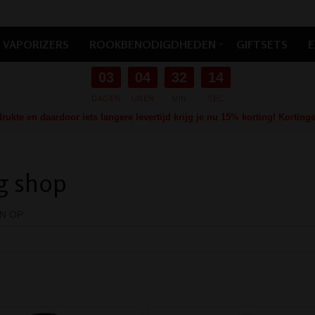
VAPORIZERS
ROOKBENODIGDHEDEN
GIFTSETS
E
03
04
32
12
DAGEN
UREN
MIN
SEC
ukte en daardoor iets langere levertijd krijg je nu 15% korting! Kortin
g shop
N OP