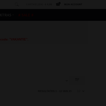
0 ARTIKEL(EN) -
€ 0,00
MIJN ACCOUNT
XTRAS
# SALE #
gscode: "VAKANTIE".
RESULTATEN 1 - 12 VAN 23