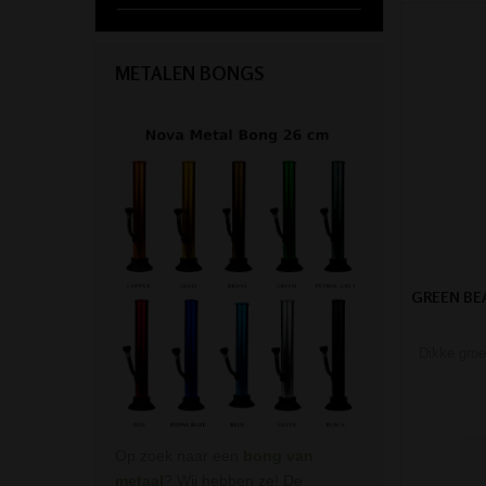
METALEN BONGS
GREEN BE
Dikke groe
Op zoek naar een
bong van
metaal
? Wij hebben ze! De