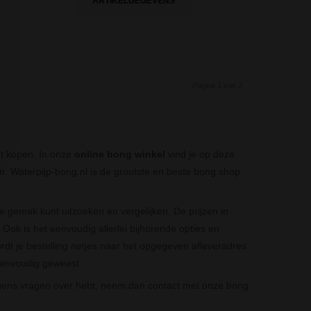
ARTIKELGEGEVENS
Pagina 1 van 2
nt kopen. In onze
online bong winkel
vind je op deze
. Waterpijp-bong.nl is de grootste en beste bong shop
je gemak kunt uitzoeken en vergelijken. De prijzen in
Ook is het eenvoudig allerlei bijhorende opties en
ordt je bestelling netjes naar het opgegeven afleveradres
 eenvoudig geweest.
 ergens vragen over hebt, neem dan contact met onze bong