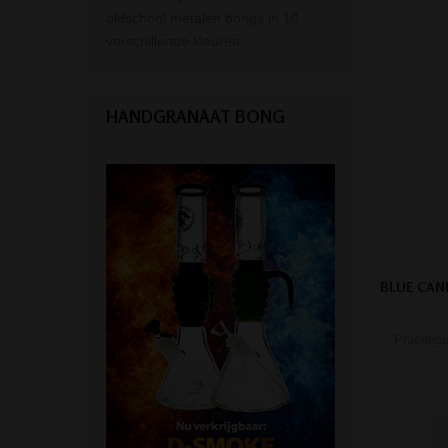
oldschool metalen bongs in 10
verschillende kleuren.
HANDGRANAAT BONG
BLUE CAN
Prachtig