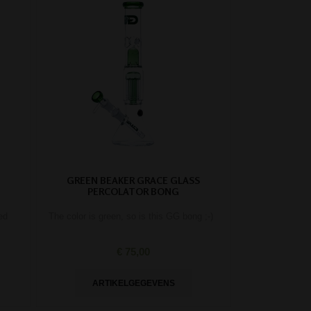
GREEN BEAKER GRACE GLASS
PERCOLATOR BONG
ed
The color is green, so is this GG bong ;-)
€ 75,00
ARTIKELGEGEVENS