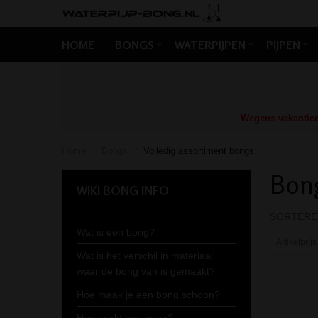
HOME
BONGS
WATERPIJPEN
PIJPEN
Wegens vakantiedr
Home
Bongs
Volledig assortiment bongs
/
/
Bon
WIKI BONG INFO
SORTERE
Wat is een bong?
Wat is het verschil in materiaal
waar de bong van is gemaakt?
Hoe maak je een bong schoon?