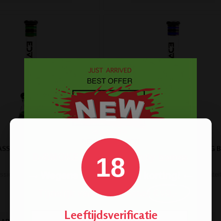
SS CLASSIC ICE BONG GREEN
GRACE GLASS CLASSIC ICE BONG B
- 7 MM
7 MM
18
ssieke bong. Hoge kwaliteit.
Luxe klassieke bong. Hoge kwaliteit
€ 79,00
€ 79,00
Leeftijdsverificatie