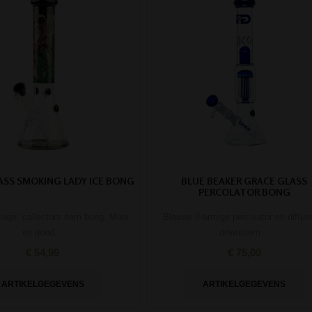
ASS SMOKING LADY ICE BONG
BLUE BEAKER GRACE GLASS
PERCOLATOR BONG
lage: collectors item bong. Mooi
Blauwe 8-armige percolator en diffus
en goed.
downstem.
€ 54,99
€ 75,00
ARTIKELGEGEVENS
ARTIKELGEGEVENS