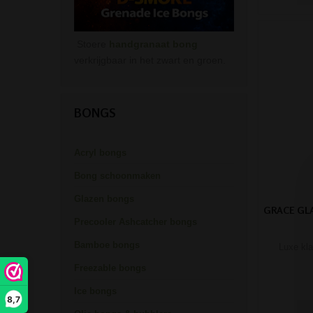
Stoere
handgranaat bong
verkrijgbaar in het zwart en groen.
BONGS
Acryl bongs
Bong schoonmaken
Glazen bongs
GRACE GLA
Precooler Ashcatcher bongs
Bamboe bongs
Luxe kla
Freezable bongs
Ice bongs
8,7