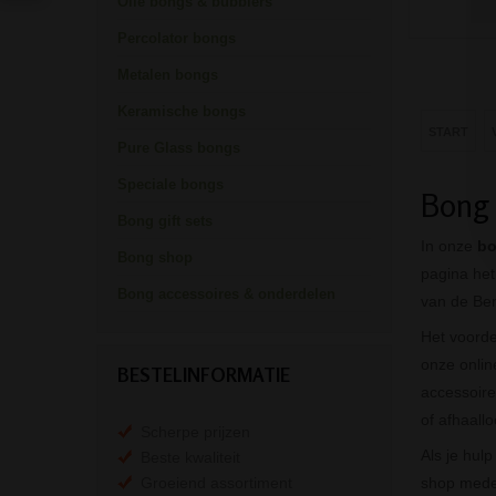
Olie bongs & bubblers
Percolator bongs
Metalen bongs
Keramische bongs
START
Pure Glass bongs
Speciale bongs
Bong 
Bong gift sets
In onze
bo
Bong shop
pagina het
Bong accessoires & onderdelen
van de Ben
Het voorde
onze onlin
BESTELINFORMATIE
accessoire
of afhaall
Scherpe prijzen
Als je hul
Beste kwaliteit
Groeiend assortiment
shop medew