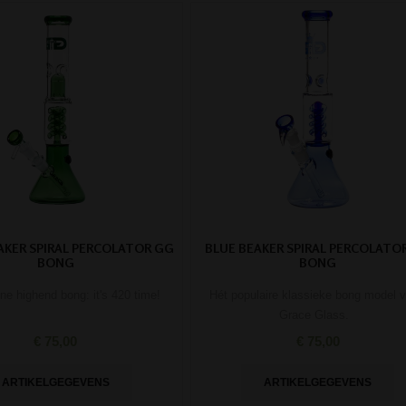
AKER SPIRAL PERCOLATOR GG
BLUE BEAKER SPIRAL PERCOLATO
BONG
BONG
ne highend bong: it's 420 time!
Hét populaire klassieke bong model 
Grace Glass.
€ 75,00
€ 75,00
ARTIKELGEGEVENS
ARTIKELGEGEVENS