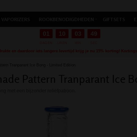
VAPORIZERS
ROOKBENODIGDHEDEN
GIFTSETS
E
01
10
03
48
DAGEN
UREN
MIN
SEC
ukte en daardoor iets langere levertijd krijg je nu 15% korting! Kortin
tern Tranparant Ice Bong - Limited Edition
ade Pattern Tranparant Ice Bo
g met een bijzonder reliëfpatroon.