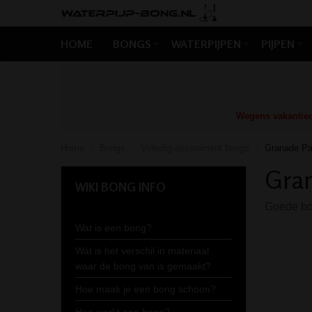
HOME
BONGS
WATERPIJPEN
PIJPEN
Wegens vakantiedr
Home
Bongs
Volledig assortiment bongs
Granade Pat
/
/
/
Gran
WIKI BONG INFO
Goede bon
Wat is een bong?
Wat is het verschil in materiaal
waar de bong van is gemaakt?
Hoe maak je een bong schoon?