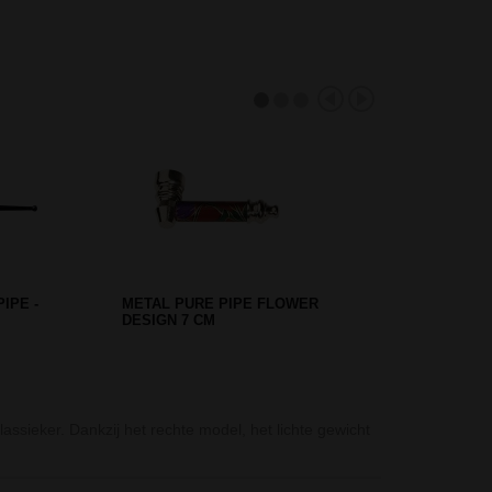
-CLEANER
CREDIT CARD GRINDER - 420
Wietpijpje - Spi
sieker. Dankzij het rechte model, het lichte gewicht
Een wietpijpje 
Wooden Square 