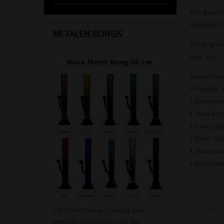
Het gaat h
degelijke 
METALEN BONGS
Wil je gew
voor jou.
Specificati
• Hoogte:
• Diamete
• Joint so
• Down pi
• Kleur: tr
• Materiaal
• Glasdikt
Op zoek naar een
bong van
metaal
? Wij hebben ze! De