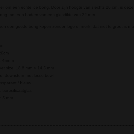
ier om een echte ice bong. Door zijn hoogte van slechts 26 cm, is deze
bong met een bodem van een glasdikte van 22 mm.
oon een goede bong kopen zonder logo of merk, dat niet te groot is maar
es:
 26cm
r: 45mm
cket size: 18.8 mm > 14.5 mm
pe: downstem met losse bowl
ansparant / blauw
: borosilicaatglas
e: 5 mm