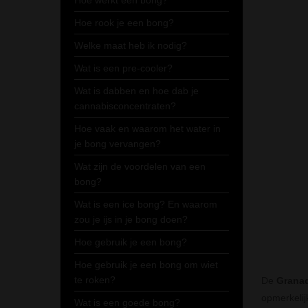
Hoe werkt een bong?
Hoe rook je een bong?
Welke maat heb ik nodig?
Wat is een pre-cooler?
Wat is dabben en hoe dab je
cannabisconcentraten?
Hoe vaak en waarom het water in
je bong vervangen?
Wat zijn de voordelen van een
bong?
Wat is een ice bong? En waarom
zou je ijs in je bong doen?
Hoe gebruik je een bong?
Hoe gebruik je een bong om wiet
te roken?
De
Granad
opmerkelij
Wat is een goede bong?