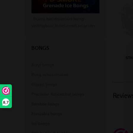
Stoere
handgranaat bong
verkrijgbaar in het zwart en groen.
BONGS
STA
Acryl bongs
Bong schoonmaken
Glazen bongs
Review
Precooler Ashcatcher bongs
8,7
Bamboe bongs
Freezable bongs
Ice bongs