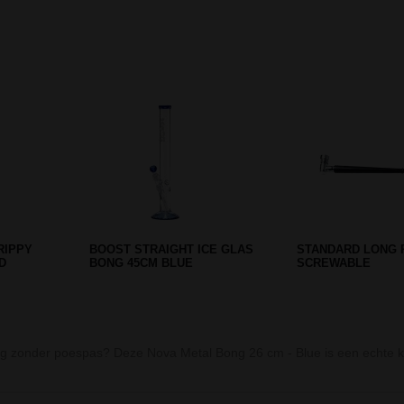
Prev
Next
YL BONG
SAHBI FLAME SHISHA BLACK 41
BLACK LEAF BIO
CM - ONE HOSE
CONCENTRATE
 zonder poespas? Deze Nova Metal Bong 26 cm - Blue is een echte klas