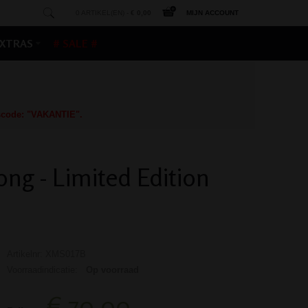
0 ARTIKEL(EN) -
€ 0,00
MIJN ACCOUNT
XTRAS
# SALE #
gscode: "VAKANTIE".
ng - Limited Edition
Artikelnr: XMS017B
Voorraadindicatie:
Op voorraad
€ 70,00