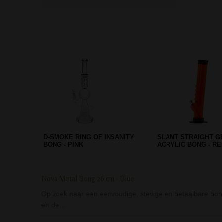
BIO-DEGRADABLE ROLLING
BLACK STRIPE ACR
TRAY SMALL - BLACK
WITH LIFT BOWL
Nova Metal Bong 26 cm - Blue
Op zoek naar een eenvoudige, stevige en betaalbare bong
en de…