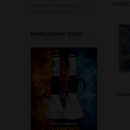
TOEBEH
oldschool metalen bongs in 10
verschillende kleuren.
HANDGRANAAT BONG
STASH 