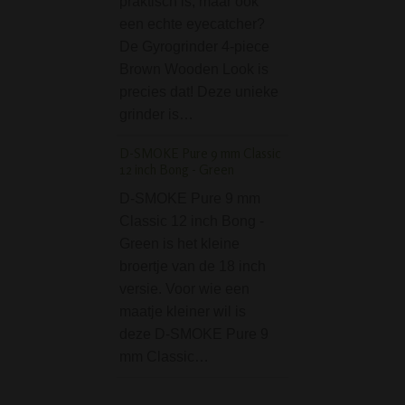
praktisch is, maar ook
delige grinder en
een echte eyecatcher?
glazen potje om j
De Gyrogrinder 4-piece
in te bewaren. Ee
Brown Wooden Look is
setje om iemand
precies dat! Deze unieke
Multi Green Leaf Gl
grinder is…
26 cm
D-SMOKE Pure 9 mm Classic
De Multi Green L
12 inch Bong - Green
Glass Bong is met
D-SMOKE Pure 9 mm
lengte van 26 cm 
Classic 12 inch Bong -
grootste bong, ma
Green is het kleine
zegt niets over zij
broertje van de 18 inch
rookeigenschapp
versie. Voor wie een
formaat maakt h
maatje kleiner wil is
handig in…
deze D-SMOKE Pure 9
mm Classic…