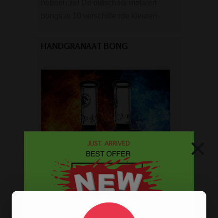
hebben ze! De oldschool metalen
bongs in 10 verschillende kleuren.
HANDGRANAAT BONG
×