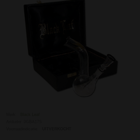
Merk:
Black Leaf
Artikelnr: 0GBA17S
Voorraadindicatie:
UITVERKOCHT