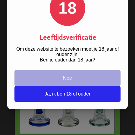
18
Stoere
handgranaat bong
Leeftijdsverificatie
verkrijgbaar in het zwart en groen.
Om deze website te bezoeken moet je 18 jaar of
ouder zijn.
BONGS
Ben je ouder dan 18 jaar?
Acryl bongs
Nee
Bong schoonmaken
Ja, ik ben 18 of ouder
Glazen bongs
Precooler Ashcatcher bongs
Bamboe bongs
Freezable bongs