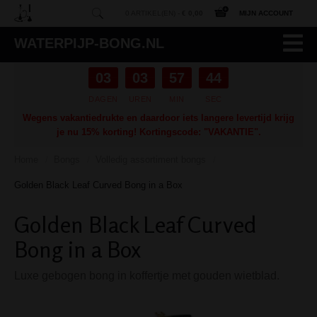
0 ARTIKEL(EN) -
€ 0,00
MIJN ACCOUNT
WATERPIJP-BONG.NL
03
03
57
43
DAGEN
UREN
MIN
SEC
Wegens vakantiedrukte en daardoor iets langere levertijd krijg
je nu 15% korting! Kortingscode: "VAKANTIE".
Home
Bongs
Volledig assortiment bongs
/
/
/
Golden Black Leaf Curved Bong in a Box
Golden Black Leaf Curved
Bong in a Box
Luxe gebogen bong in koffertje met gouden wietblad.