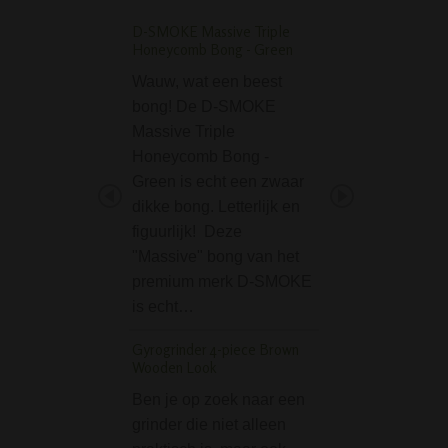
D-SMOKE Massive Triple
Phoenix Dripper Ice
Honeycomb Bong - Green
Blue
Wauw, wat een beest
De Phoenix Dripp
bong! De D-SMOKE
Bong - Blue is ee
Massive Triple
premium bong va
Honeycomb Bong -
kwaliteit. Deze 10
Green is echt een zwaar
bong van het mer
dikke bong. Letterlijk en
Phoenix is geschi
figuurlijk! Deze
het gebruik met ij
"Massive" bong van het
De inkepingen…
premium merk D-SMOKE
Mini Glass Bong 3-par
is echt…
Case - Gradient
Gyrogrinder 4-piece Brown
De Mini Glass Bo
Wooden Look
part set in Case -
Ben je op zoek naar een
Gradient bevat e
grinder die niet alleen
glazen bong, een