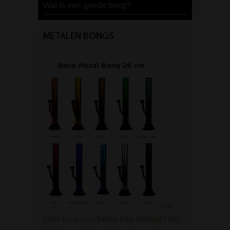
Wat is een goede bong?
METALEN BONGS
Op
zoek naar een
bong van metaal
? Wij