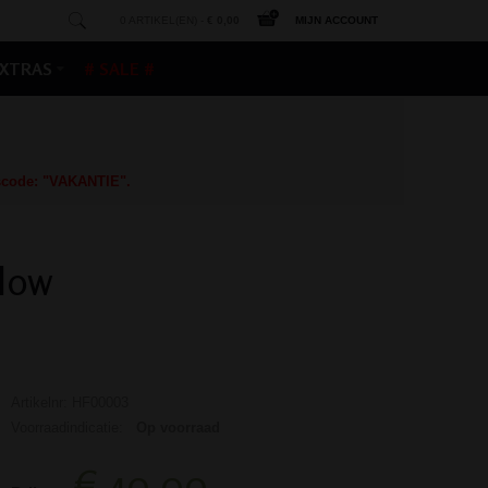
0 ARTIKEL(EN) -
€ 0,00
MIJN ACCOUNT
XTRAS
# SALE #
gscode: "VAKANTIE".
llow
Artikelnr: HF00003
Voorraadindicatie:
Op voorraad
€ 40,00