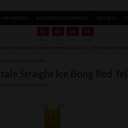
VAPORIZERS
ROOKBENODIGDHEDEN
GIFTSETS
E
02
02
00
55
DAGEN
UREN
MIN
SEC
ukte en daardoor iets langere levertijd krijg je nu 15% korting! Kortin
traight Ice Bong Red Yellow
ytale Straight Ice Bong Red Ye
bong, met uniek design.