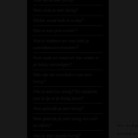
Hoe werkt een bong?
Hoe rook je een bong?
Welke maat heb ik nodig?
Wat is een pre-cooler?
Wat is dabben en hoe dab je
cannabisconcentraten?
Hoe vaak en waarom het water in
je bong vervangen?
Wat zijn de voordelen van een
bong?
Wat is een ice bong? En waarom
zou je ijs in je bong doen?
Hoe gebruik je een bong?
Hoe gebruik je een bong om wiet
te roken?
Met de
Fa
bestaat ui
Wat is een goede bong?