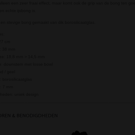
 alleen een zeer fraai effect, maar komt ook de grip van de bong ten go
en echte ijsbong is.
 en stevige bong gemaakt van dik borosilicaatglas.
es:
27 cm
r: 38 mm
ize: 18,8 mm > 14,5 mm
e: downstem met losse bowl
od / geel
: borosilicaatglas
e: 7 mm
rheden: uniek design
OREN & BENODIGDHEDEN