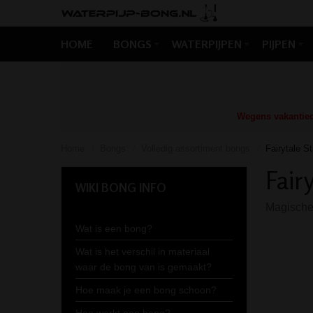
HOME
BONGS
WATERPIJPEN
PIJPEN
Wegens vakantiedr
Home
Bongs
Volledig assortiment bongs
Fairytale S
/
/
/
Fair
WIKI BONG INFO
Magische 
Wat is een bong?
Wat is het verschil in materiaal
waar de bong van is gemaakt?
Hoe maak je een bong schoon?