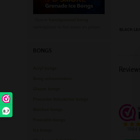
Stoere
handgranaat bong
verkrijgbaar in het zwart en groen.
BLACK LE
BONGS
Review
Acryl bongs
Bong schoonmaken
Glazen bongs
Precooler Ashcatcher bongs
Bamboe bongs
8,7
Freezable bongs
Ice bongs