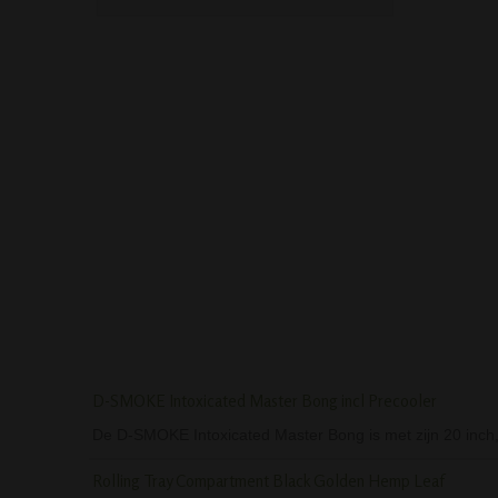
NOVA METAL BONG 26 CM -
PHOENIX DRIPPER I
BLUE
GREEN
D-SMOKE Intoxicated Master Bong incl Precooler
De D-SMOKE Intoxicated Master Bong is met zijn 20 inch
Rolling Tray Compartment Black Golden Hemp Leaf