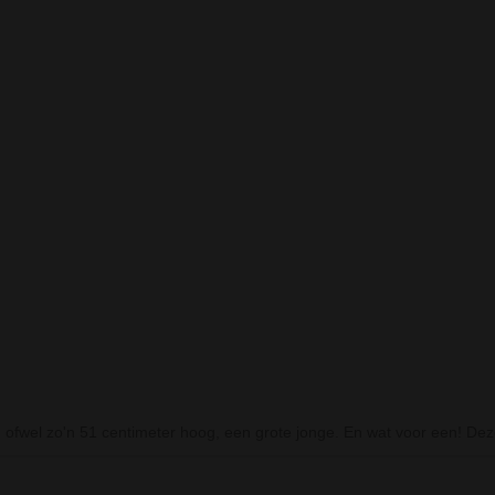
Prev
Next
CE BONG -
CRUNCH GLASS DOME
SCARY CLOWN M
PERCOLATOR BONG L.BLUE
, ofwel zo'n 51 centimeter hoog, een grote jonge. En wat voor een!