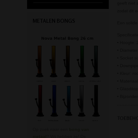
geeft niet
zodat dit e
METALEN BONGS
Een solide
Specificati
• Hoogte: 
• Diamete
• Socket s
• Downpip
• Kleur: ro
• Materiaal
• Glasdikt
• Bijzonde
TOEBEH
Op zoek naar een
bong van
metaal
? Wij hebben ze! De