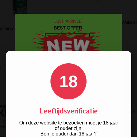
SCREENS / GAASJES KOPER FLAMEZ 
AF BIO-CLEANER CONCENTRATE
5 ST.
s
18
Leeftijdsverificatie
Om deze website te bezoeken moet je 18 jaar
of ouder zijn.
Ben je ouder dan 18 jaar?