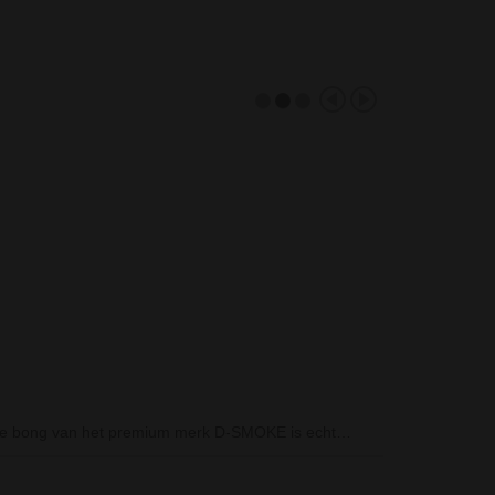
ASK BONG
PENIS GIANT COCK BONG 28 CM
BLACK
D-SMOKE Peace
 Deze bong van het premium merk D-SMOKE is echt…
De D-SMOKE Pea
bong, een…