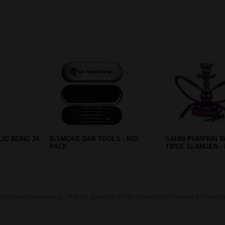
Prev
Next
G 55CM
CANNABIS BEES ICE BONG -
COMPLETE WEED
GREEN
DAB GIFTSET - 9 
 50 gram nauwkeurig. Met dit gewicht is het mogelijk om kleine tot med