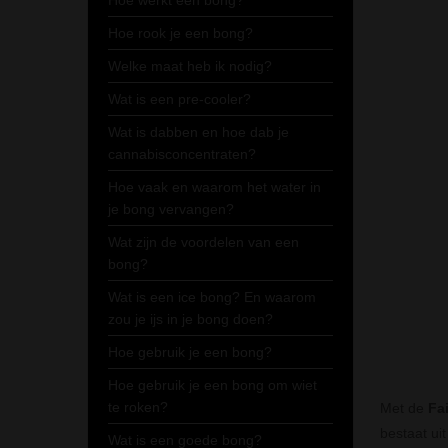
Hoe werkt een bong?
Hoe rook je een bong?
Welke maat heb ik nodig?
Wat is een pre-cooler?
Wat is dabben en hoe dab je
cannabisconcentraten?
Hoe vaak en waarom het water in
je bong vervangen?
Wat zijn de voordelen van een
bong?
Wat is een ice bong? En waarom
zou je ijs in je bong doen?
Hoe gebruik je een bong?
Hoe gebruik je een bong om wiet
te roken?
Met de
Fai
bestaat ui
Wat is een goede bong?