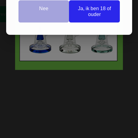
Nee
Ja, ik ben 18 of
ouder