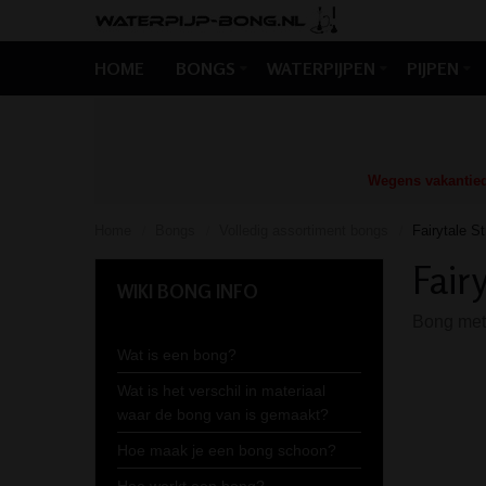
HOME
BONGS
WATERPIJPEN
PIJPEN
Wegens vakantiedr
Home
Bongs
Volledig assortiment bongs
Fairytale S
/
/
/
Fair
WIKI BONG INFO
Bong met 
Wat is een bong?
Wat is het verschil in materiaal
waar de bong van is gemaakt?
Hoe maak je een bong schoon?