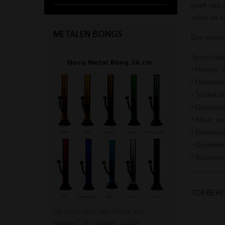
geeft niet
zodat dit e
METALEN BONGS
Een solide
Specificati
• Hoogte: 
• Diamete
• Socket s
• Downpip
• Kleur: pa
• Materiaal
• Glasdikt
• Bijzonde
TOEBEH
Op zoek naar een
bong van
metaal
? Wij hebben ze! De