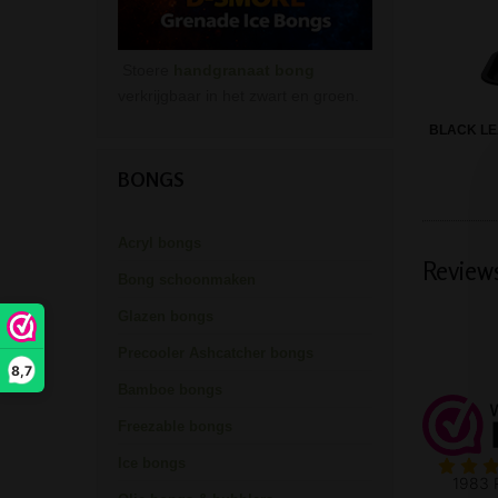
Stoere
handgranaat bong
verkrijgbaar in het zwart en groen.
BLACK LE
BONGS
Acryl bongs
Review
Bong schoonmaken
Glazen bongs
Precooler Ashcatcher bongs
8,7
Bamboe bongs
Freezable bongs
Ice bongs