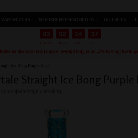
VAPORIZERS
ROOKBENODIGDHEDEN
GIFTSETS
E
03
02
14
36
DAGEN
UREN
MIN
SEC
ukte en daardoor iets langere levertijd krijg je nu 15% korting! Kortin
traight Ice Bong Purple Blue
ytale Straight Ice Bong Purple
sprookjesachtige uitstraling.