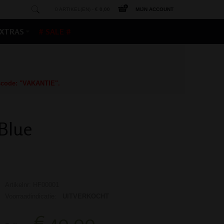
0 ARTIKEL(EN) -
€ 0,00
MIJN ACCOUNT
XTRAS
# SALE #
gscode: "VAKANTIE".
 Blue
Artikelnr: HF00001
Voorraadindicatie:
UITVERKOCHT
€ 40,00