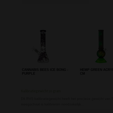
FORMERLY ABUSED METALEN
DRUPAL ACRYL BON
ASBAK
GEEL/PAARS
Kalibratiegewicht 50 gram
Dit RVS kalibratiegewicht heeft het precieze gewicht van
weegschaal is kalibreren noodzakelijk…