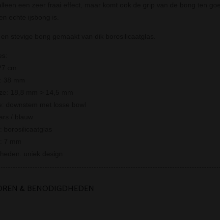
 alleen een zeer fraai effect, maar komt ook de grip van de bong ten go
en echte ijsbong is.
 en stevige bong gemaakt van dik borosilicaatglas.
es:
27 cm
r: 38 mm
ize: 18,8 mm > 14,5 mm
e: downstem met losse bowl
ars / blauw
: borosilicaatglas
e: 7 mm
rheden: uniek design
OREN & BENODIGDHEDEN