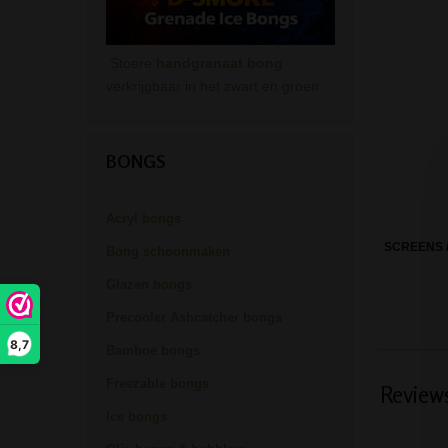
Stoere
handgranaat bong
verkrijgbaar in het zwart en groen.
BONGS
Acryl bongs
SCREENS /
Bong schoonmaken
Glazen bongs
Precooler Ashcatcher bongs
8,7
Bamboe bongs
Freezable bongs
Review
Ice bongs