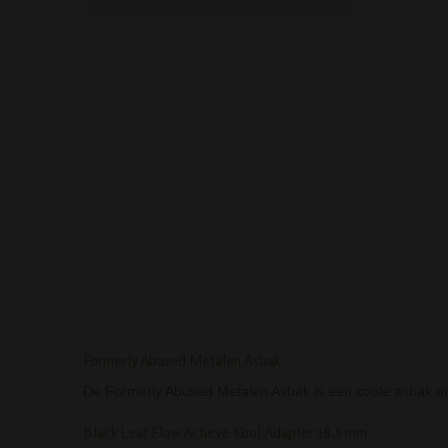
MEDIUM HOUTEN PIJP MET
BLACK LEAF STASH
METALEN KOP
MEDIUM HOUT
Formerly Abused Metalen Asbak
De Formerly Abused Metalen Asbak is een coole asbak om 
Black Leaf Flow Actieve Kool Adapter 18.8 mm