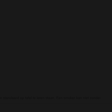
Prev
Next
 BOX
TWISTED ACRYL ICE BONG - 32
BLACK LEAF ROLL
CM - GREEN
'MUSHROOM'
standaard op tafel te laten staan. Een smoker kan niet zonder.