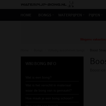
HOME
BONGS
WATERPIJPEN
PIJPEN
Wegens vakantiedr
Home
Bongs
Volledig assortiment bongs
Boost Strai
/
/
/
Boos
WIKI BONG INFO
Boost ice
Wat is een bong?
Wat is het verschil in materiaal
waar de bong van is gemaakt?
Hoe maak je een bong schoon?