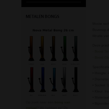
METALEN BONGS
Mooie rech
Bovenop de
filtratie va
Deze prach
-
Boost St
-
Boost Gl
Specificati
• Hoogte: 
• Diamete
• Socket: 
• Kleur: tr
• Materiaal
Op zoek naar een
bong van
• Bijzonde
metaal
? Wij hebben ze! De