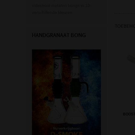
oldschool metalen bongs in 10
verschillende kleuren.
TOEBEH
HANDGRANAAT BONG
BOOST