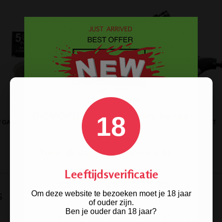
18
 GAASJES STEEL HIGH SOCIETY
HYPER TORCH FLAME EUROJET
20MM 5 ST.
AANSTEKER
Leeftijdsverificatie
s
Om deze website te bezoeken moet je 18 jaar
of ouder zijn.
Ben je ouder dan 18 jaar?