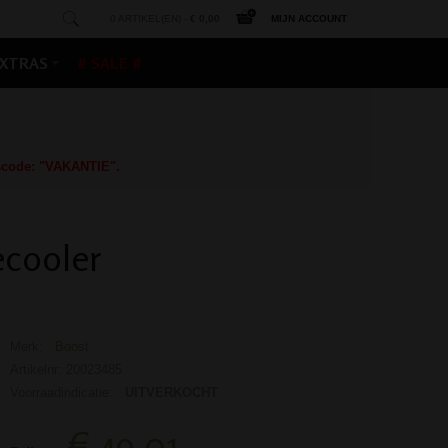
0 ARTIKEL(EN) -
€ 0,00
MIJN ACCOUNT
XTRAS
# SALE #
gscode: "VAKANTIE".
ecooler
Merk:
Boost
Artikelnr: 20023485
Voorraadindicatie:
UITVERKOCHT
€ 49,01