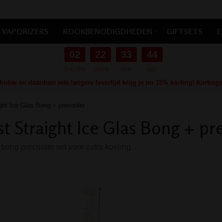
VAPORIZERS
ROOKBENODIGDHEDEN
GIFTSETS
E
02
22
33
43
DAGEN
UREN
MIN
SEC
ukte en daardoor iets langere levertijd krijg je nu 15% korting! Kortin
ght Ice Glas Bong + precooler
t Straight Ice Glas Bong + pr
 bong precooler set voor extra koeling.