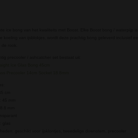
te ice bong van het kwaliteits met Boost. Elke Boost bong / waterpijp i
 koeling van ijsblokjes, wordt deze prachtig bong geleverd inclusief ee
n de rook.
tig precooler / ashcatcher set bestaat uit:
raight Ice Glas Bong 45cm
ass Precooler 14cm Socket 18.8mm
es:
45 cm
r: 45 mm
18.8 mm
ansparant
: glas
rheden: geschikt voor ijsklontjes, tweedelige downstem, precooler