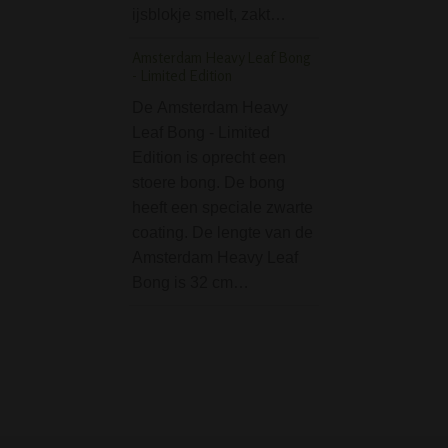
ijsblokje smelt, zakt…
Specificaties:•…
Amsterdam Heavy Leaf Bong
Credit Card Grinder 
- Limited Edition
De Credit Card Gr
De Amsterdam Heavy
Heart is een hand
Leaf Bong - Limited
platte grinder, zo 
Edition is oprecht een
een bankpasje. Di
stoere bong. De bong
formaat grinder pa
heeft een speciale zwarte
portomenee, zoda
coating. De lengte van de
deze altijd makke
Amsterdam Heavy Leaf
kunt nemen…
Bong is 32 cm…