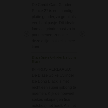
De Credit Card Grinder -
Wil je een kleine
Peace 27 is een handige
kopen dat geschi
platte grinder, zo groot als
rosin of olie mee 
een bankpasje. Dit ideale
roken? Ben je op
formaat grinder past zo in
naar een handza
portomenee, zodat je
bong? Dan is de
deze altijd makkelijk mee
Base Oil Rosin…
kunt…
Sand Leaf Drupal G
52cm
Blaze Spike Cylinder Ice Bong
Black
Grote transparan
IN PRIJS VERLAAGD:
met een gezandst
De Blaze Spike Cylinder
wietblad design. 
Ice Bong Black is met
afmeting en ovale
recht een super ijsbong te
deze bong veel w
noemen. Kijk de hoeveel
kwijt. Door zijn l
spikes inkepingen (ice
formaat mondstuk
notches) het heeft. Als het
deze bong klassiek