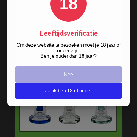
18
Stoere
handgranaat bong
verkrijgbaar in het zwart en groen.
Leeftijdsverificatie
BONGS
Om deze website te bezoeken moet je 18 jaar of
ouder zijn.
Ben je ouder dan 18 jaar?
Acryl bongs
Bong schoonmaken
Nee
Glazen bongs
Precooler Ashcatcher bongs
Ja, ik ben 18 of ouder
Bamboe bongs
Freezable bongs
Ice bongs
Olie bongs & bubblers