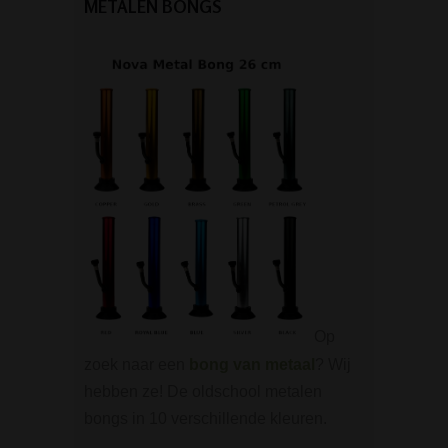
METALEN BONGS
Op
zoek naar een
bong van metaal
? Wij
hebben ze! De oldschool metalen
bongs in 10 verschillende kleuren.