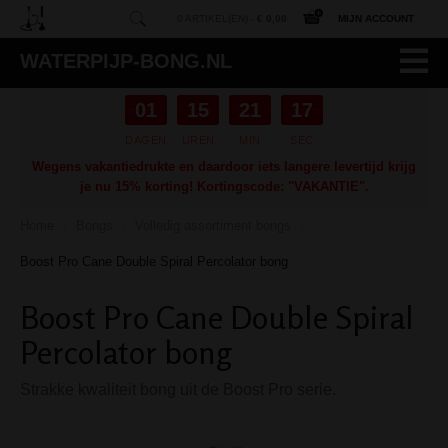
0 ARTIKEL(EN) -
€ 0,00
MIJN ACCOUNT
WATERPIJP-BONG.NL
01
15
21
16
DAGEN
UREN
MIN
SEC
Wegens vakantiedrukte en daardoor iets langere levertijd krijg
je nu 15% korting! Kortingscode: "VAKANTIE".
Home
Bongs
Volledig assortiment bongs
/
/
/
Boost Pro Cane Double Spiral Percolator bong
Boost Pro Cane Double Spiral
Percolator bong
Strakke kwaliteit bong uit de Boost Pro serie.