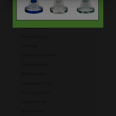
Glazen bongs
Precooler Ashcatcher bongs
Bamboe bongs
Freezable bongs
Ice bongs
Olie bongs & bubblers
Percolator bongs
Metalen bongs
Keramische bongs
Pure Glass bongs
Speciale bongs
Bong gift sets