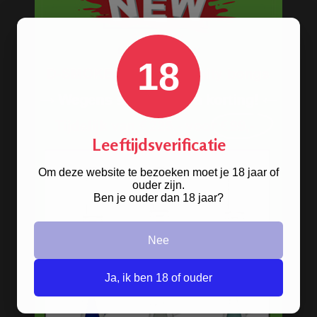
18
Leeftijdsverificatie
Om deze website te bezoeken moet je 18 jaar of
Stoere
handgranaat bong
ouder zijn.
Ben je ouder dan 18 jaar?
verkrijgbaar in het zwart en groen.
Nee
BONGS
Ja, ik ben 18 of ouder
Acryl bongs
Bong schoonmaken