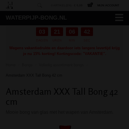
0 ARTIKEL(EN) -
€ 0,00
MIJN ACCOUNT
WATERPIJP-BONG.NL
03
21
06
41
DAGEN
UREN
MIN
SEC
Wegens vakantiedrukte en daardoor iets langere levertijd krijg
je nu 15% korting! Kortingscode: "VAKANTIE".
Home
Bongs
Volledig assortiment bongs
/
/
/
Amsterdam XXX Tall Bong 42 cm
Amsterdam XXX Tall Bong 42
cm
Mooie bong van glas met het wapen van Amsterdam.