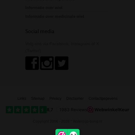
Informatie over wiet
Informatie over medicinale wiet
Social media
Volg ons via Facebook, Instagram of X
(Twitter)
Links
Sitemap
Privacy
Disclaimer
Contactgegevens
Copyright 2006 - 2026 * Waterpijp-bong.nl