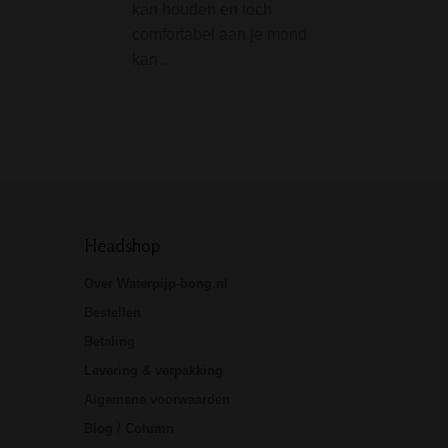
kan houden en toch
groen, paars en r
comfortabel aan je mond
te vullen kop van
kan…
Better-Bat pijp is 
genoeg voor de
hoeveelheid…
Headshop
Over Waterpijp-bong.nl
Bestellen
Betaling
Levering & verpakking
Algemene voorwaarden
Blog / Column