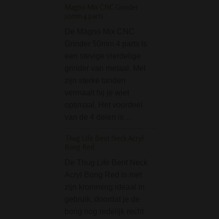
Magno Mix CNC Grinder
50mm 4 parts
Pijpaansteker - Cool
Lighter
De Magno Mix CNC
Grinder 50mm 4 parts is
De Cool Pipe Ligh
een stevige vierdelige
een erg handige
grinder van metaal. Met
pijpaansteker. Do
zijn sterke tanden
het vlammetje er 
vermaalt hij je wiet
voorkant uitkomt,
optimaal. Het voordeel
vlam recht in de p
van de 4 delen is…
of bowl van je bo
je…
Thug Life Bent Neck Acryl
Bong Red
Better-Bat Smooth 
Blue
De Thug Life Bent Neck
Acryl Bong Red is met
De Better-Bat is 
zijn kromming ideaal in
zogenaamd one-hit
gebruik, doordat je de
Verkrijgbaar in de
bong nog redelijk recht
zwart, blauw, gou