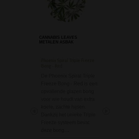
CANNABIS LEAVES
METALEN ASBAK
Phoenix Spiral Triple Freeze
Blaze Glass Erlköni
Bong - Red
Black
De Phoenix Spiral Triple
De Erlkönig bong
Freeze Bong - Red is een
Blaze Glass is g
opvallende glazen bong
van 5 mm dikke z
voor wie houdt van extra
glas is gemaakt 
koele, zachte hijsen.
bistabiele, zekere
Dankzij het unieke Triple
slijpverbindingen
Freeze systeem bevat
zware massieve 
deze bong…
heeft een gezand
'Blaze Glass' lo