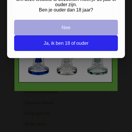
ouder zijn.
Precooler Ashcatcher bongs
Ben je ouder dan 18 jaar?
Bamboe bongs
Nee
Freezable bongs
Ice bongs
Ja, ik ben 18 of ouder
Olie bongs & bubblers
Percolator bongs
Metalen bongs
Keramische bongs
Pure Glass bongs
Speciale bongs
Bong gift sets
Bong shop