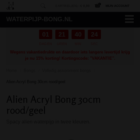
0 ARTIKEL(EN) -
€ 0,00
MIJN ACCOUNT
WATERPIJP-BONG.NL
01
21
40
23
DAGEN
UREN
MIN
SEC
Wegens vakantiedrukte en daardoor iets langere levertijd krijg
je nu 15% korting! Kortingscode: "VAKANTIE".
Home
Bongs
Volledig assortiment bongs
/
/
/
Alien Acryl Bong 30cm rood/geel
Alien Acryl Bong 30cm
rood/geel
Spacy alien waterpijp in twee kleuren.