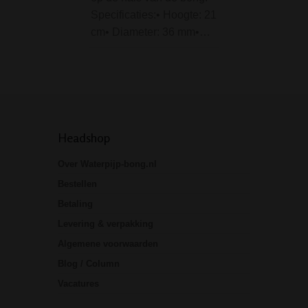
budget bong met
Specificaties:• Hoogte: 21
fijne…
cm• Diameter: 36 mm•…
Headshop
Over Waterpijp-bong.nl
Bestellen
Betaling
Levering & verpakking
Algemene voorwaarden
Blog / Column
Vacatures