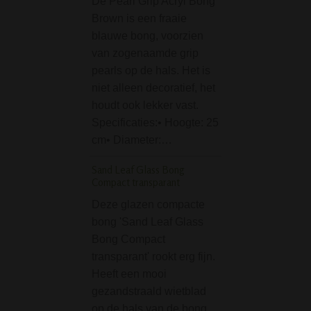
De Pearl Grip Acryl Bong
cm - Black
Brown is een fraaie
De Twisted Acryl 
blauwe bong, voorzien
Bong - 32 cm - Bl
van zogenaamde grip
een zogenaamde 
pearls op de hals. Het is
Veel al zijn ijsbo
niet alleen decoratief, het
gemaakt van glas
houdt ook lekker vast.
je komt ze af en t
Specificaties:• Hoogte: 25
tegen gemaakt…
cm• Diameter:…
Yin Yang Acryl Bong
Sand Leaf Glass Bong
Black
Compact transparant
De Yin Yang Acry
Deze glazen compacte
32 cm Black is e
bong 'Sand Leaf Glass
prachtig bong ge
Bong Compact
van acryl. De bon
transparant' rookt erg fijn.
gedecoreerd met 
Heeft een mooi
bekende Yin Yan
gezandstraald wietblad
symbool. Een mo
op de hals van de bong.