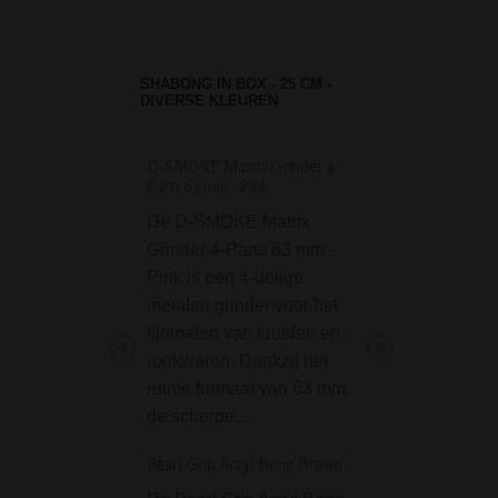
SHABONG IN BOX - 25 CM -
DIVERSE KLEUREN
D-SMOKE Matrix Grinder 4-
D-SMOKE Mental Hi
Parts 63 mm - Pink
Bubbler
De D-SMOKE Matrix
De D-SMOKE Men
Grinder 4-Parts 63 mm -
High Pink Bubbler
Pink is een 4-delige
uitstek een bong
metalen grinder voor het
waarmee je een 
fijnmalen van kruiden en
high kunt bereike
rookwaren. Dankzij het
What's in the nam
ruime formaat van 63 mm,
je zeggen. De 'Me
de scherpe…
High' serie van D
SMOKE bevat…
Pearl Grip Acryl Bong Brown
Twisted Acryl Ice Bo