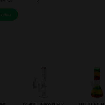
Prev
Next
6 CM -
GREENLINE CAMO PEACE BONG
ROSEWOOD GRIND