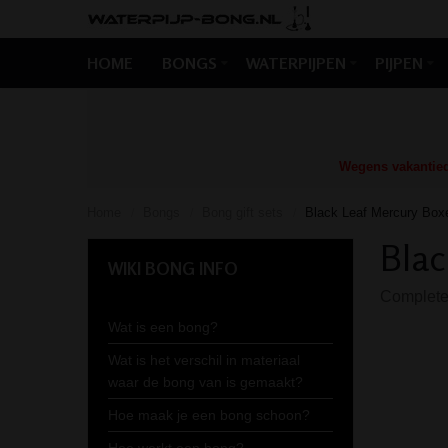
HOME
BONGS
WATERPIJPEN
PIJPEN
Wegens vakantiedr
Home
Bongs
Bong gift sets
Black Leaf Mercury Box
/
/
/
Blac
WIKI BONG INFO
Complete 
Wat is een bong?
Wat is het verschil in materiaal
waar de bong van is gemaakt?
Hoe maak je een bong schoon?