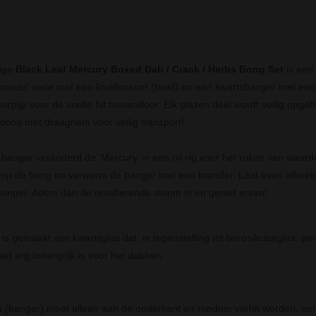
ige
Black Leaf Mercury Boxed Dab / Crack / Herbs Bong Set
is een 
ronauts' serie met een kruidenkom (bowl) en een kwartsbanger met een
urpijp voor de snelle hit tussendoor. Elk glazen deel wordt veilig opg
doos met draagriem voor veilig transport!
 banger veranderd de ‘Mercury’ in een oil-rig voor het roken van waarde
op de bong en verwarm de banger met een brander. Laat even afkoele
 banger. Adem dan de resulterende stoom in en geniet ervan!
s gemaakt van kwartsglas dat, in tegenstelling tot borosilicaatglas, per
at erg belangrijk is voor het dabben.
 (banger) moet alleen aan de onderkant en rondom verhit worden, om ba