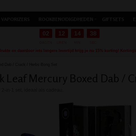
VAPORIZERS
ROOKBENODIGDHEDEN
GIFTSETS
E
02
12
14
37
DAGEN
UREN
MIN
SEC
ukte en daardoor iets langere levertijd krijg je nu 15% korting! Kortin
ed Dab / Crack / Herbs Bong Set
k Leaf Mercury Boxed Dab / C
2-in-1 set, ideaal als cadeau.