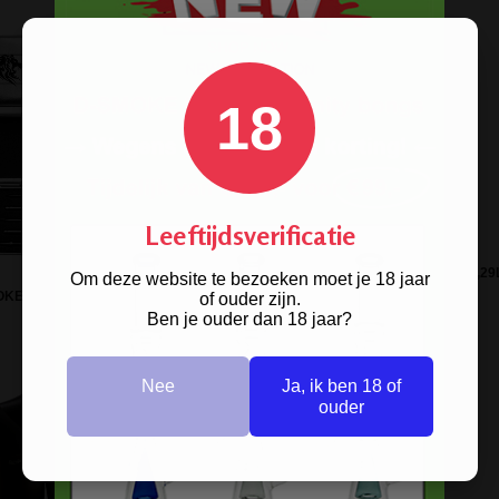
18
Leeftijdsverificatie
TIGHTPAC VACUUM CONTAINER 0,29
Om deze website te bezoeken moet je 18 jaar
KE DAB TOOLS - MIX PACK
ZWART-BLAUW
of ouder zijn.
Ben je ouder dan 18 jaar?
Nee
Ja, ik ben 18 of
ouder