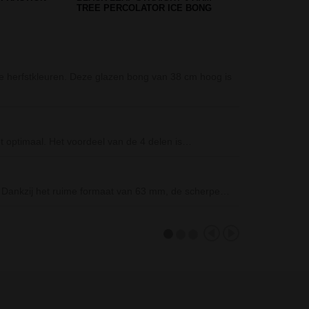
MM
KLEINE BONG - ACRYL
Schmand-Weg B
 herfstkleuren. Deze glazen bong van 38 cm hoog is
Schmand-Weg! -
(ongeveer 8g) i
D-SMOKE Intoxi
et optimaal. Het voordeel van de 4 delen is…
De D-SMOKE Int
Green Peace Pa
. Dankzij het ruime formaat van 63 mm, de scherpe…
De Green Peace