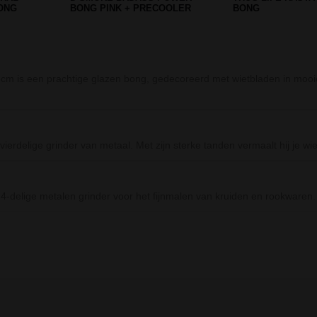
COMPACT
PART CARVED 45
 is een prachtige glazen bong, gedecoreerd met wietbladen in mooie
rdelige grinder van metaal. Met zijn sterke tanden vermaalt hij je wi
4-delige metalen grinder voor het fijnmalen van kruiden en rookwaren
Prev
Next