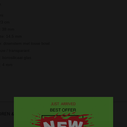
.
es:
23 cm
r: 38 mm
ize: 14.5 mm
e: downstem met losse bowl
auw / transparant
: borosilicaat glas
e: 4 mm
OREN & BENODIGDHEDEN