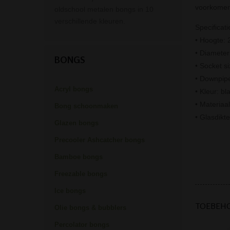
voorkomen
oldschool metalen bongs in 10
verschillende kleuren.
Specificati
• Hoogte: 
• Diamete
BONGS
• Socket s
• Downpip
Acryl bongs
• Kleur: bl
• Materiaal
Bong schoonmaken
• Glasdikt
Glazen bongs
Precooler Ashcatcher bongs
Bamboe bongs
Freezable bongs
Ice bongs
TOEBEH
Olie bongs & bubblers
Percolator bongs