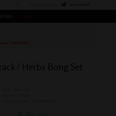
0 ARTIKEL(EN) -
€ 0,00
MIJN ACCOUNT
XTRAS
# SALE #
gscode: "VAKANTIE".
rack / Herbs Bong Set
Merk:
Black Leaf
Artikelnr: 2118080
Voorraadindicatie:
UITVERKOCHT
€ 89,00