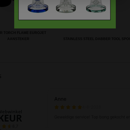
R TORCH FLAME EUROJET
AANSTEKER
STAINLESS STEEL DABBER TOOL SPO
s