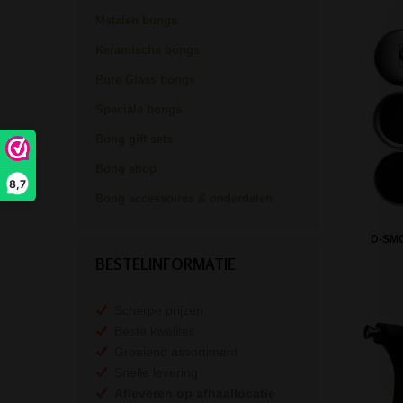
Metalen bongs
Keramische bongs
Pure Glass bongs
Speciale bongs
Bong gift sets
Bong shop
8,7
Bong accessoires & onderdelen
D-SMO
BESTELINFORMATIE
Scherpe prijzen
Beste kwaliteit
Groeiend assortiment
Snelle levering
Afleveren op afhaallocatie