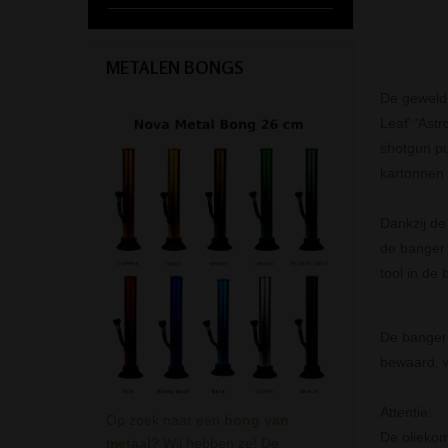
METALEN BONGS
De geweld
Leaf' 'Ast
shotgun pu
kartonnen 
Dankzij de
de banger 
tool in de
De banger i
bewaard, w
Attentie:
Op zoek naar een
bong van
De oliekom
metaal
? Wij hebben ze! De