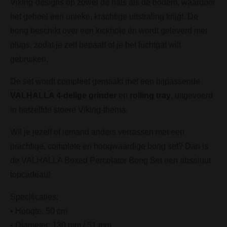
Viking-designs op zowel de hals als de bodem, waardoor
het geheel een unieke, krachtige uitstraling krijgt. De
bong beschikt over een kickhole én wordt geleverd met
plugs, zodat je zelf bepaalt of je het luchtgat wilt
gebruiken.
De set wordt compleet gemaakt met een bijpassende
VALHALLA 4-delige grinder
en
rolling tray
, uitgevoerd
in hetzelfde stoere Viking-thema.
Wil je jezelf of iemand anders verrassen met een
prachtige, complete en hoogwaardige bong set? Dan is
de VALHALLA Boxed Percolator Bong Set een absoluut
topcadeau!
Specificaties:
• Hoogte: 50 cm
• Diameter: 130 mm / 51 mm