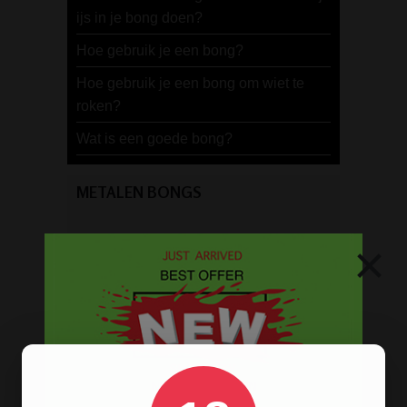
ijs in je bong doen?
Hoe gebruik je een bong?
Hoe gebruik je een bong om wiet te
roken?
Wat is een goede bong?
METALEN BONGS
×