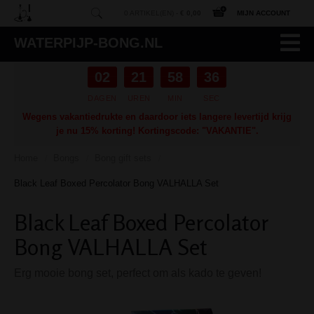
0 ARTIKEL(EN) -
€ 0,00
MIJN ACCOUNT
WATERPIJP-BONG.NL
02
21
58
35
DAGEN
UREN
MIN
SEC
Wegens vakantiedrukte en daardoor iets langere levertijd krijg
je nu 15% korting! Kortingscode: "VAKANTIE".
Home
Bongs
Bong gift sets
/
/
/
Black Leaf Boxed Percolator Bong VALHALLA Set
Black Leaf Boxed Percolator
Bong VALHALLA Set
Erg mooie bong set, perfect om als kado te geven!