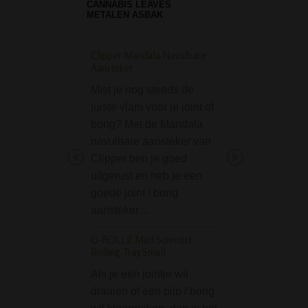
CANNABIS LEAVES
METALEN ASBAK
Clipper Mandala Navulbare
Screen Queen pijp m
Aansteker
Filter adapter - Bro
Mist je nog steeds de
De 'Screen Queen'
juiste vlam voor je joint of
bevat een kleine 
bong? Met de Mandala
Queen' pijp van '
navulbare aansteker van
Leaf' gemaakt va
Clipper ben je goed
aluminium, een g
uitgerust en heb je een
filteradapter met 
goede joint / bong
koolfilters en 10 
aansteker…
koolfilters. De
filteradapter kan
G-ROLLZ Mad Scientist
Rolling Tray Small
Greenline Space Mo
Glass Ice Beaker B
Als je een jointje wil
draaien of een pijp / bong
De Greenline Sp