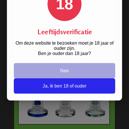
18
Op
Leeftijdsverificatie
zoek naar een
bong van metaal
? Wij
hebben ze! De oldschool metalen
Om deze website te bezoeken moet je 18 jaar of
ouder zijn.
bongs in 10 verschillende kleuren.
Ben je ouder dan 18 jaar?
BONGS
Nee
Acryl bongs
Ja, ik ben 18 of ouder
Bong schoonmaken
Glazen bongs
Precooler Ashcatcher bongs
Bamboe bongs