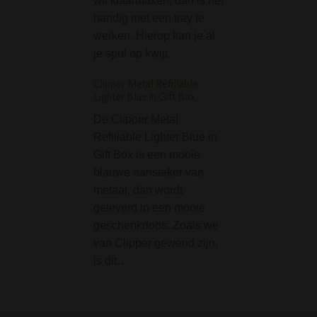
wil klaarmaken, dan is het
Monkey Glass Ice
handig met een tray te
Bong is een beta
werken. Hierop kan je al
bong geschikt vo
je spul op kwijt…
ijsklontjes. Space
monkies are getti
Clipper Metal Refillable
So are you? Dez
Lighter Blue in Gift Box
bekermodel (beak
De Clipper Metal
klapgat staat stev
Refillable Lighter Blue in
heeft…
Gift Box is een mooie
Medium houten pijp
blauwe aansteker van
metalen kop
metaal, dan wordt
geleverd in een mooie
Mooie houten pijp
geschenkdoos. Zoals we
medium formaat, 
van Clipper gewend zijn,
metalen kop (bowl
is dit…
Ideaal in gebruik