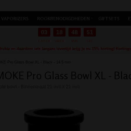
VAPORIZERS
ROOKBENODIGDHEDEN
GIFTSETS
E
03
18
48
50
DAGEN
UREN
MIN
SEC
ukte en daardoor iets langere levertijd krijg je nu 15% korting! Kortin
E Pro Glass Bowl XL - Black - 14.5 mm
OKE Pro Glass Bowl XL - Blac
ote bowl - Binnenmaat 21 mm x 21 mm