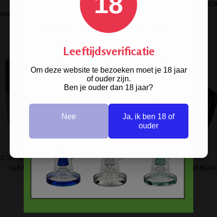
18
10-DELIGE SET
SCREENS / GAASJES STEEL HIGH SOCI
HOONMAAKBORSTELTJES
20MM 5 ST.
Leeftijdsverificatie
Om deze website te bezoeken moet je 18 jaar
of ouder zijn.
Ben je ouder dan 18 jaar?
Nee
Ja, ik ben 18 of
ouder
AC VACUUM CONTAINER 0,29L
CLEAR-ZWART
ROLLING TRAY COMPARTMENT BLA