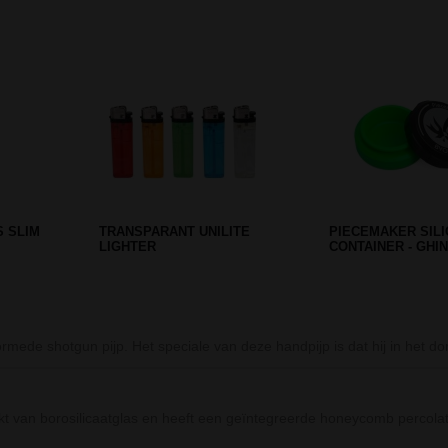
Prev
Next
E / DAB RIG
CADEAUBOX CANNABIS - 4
STASH BOOK DONE
PARTS
SMALL
mede shotgun pijp. Het speciale van deze handpijp is dat hij in het do
van borosilicaatglas en heeft een geïntegreerde honeycomb percolato