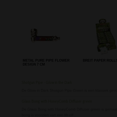
WIETPIJPJE - SPIRAL DESIGN -
BREIT OIL LONG PIP
GROEN
15 CM
Shotgun Pipe - Glow in the Dark
De Glow in Dark Shotgun Pipe Green is een klassiek gevor
Glass Bong with HoneyComb Diffuser green
De Glass Bong with HoneyComb Diffuser green is gemaakt 
bong is voorzien van een lift-off…