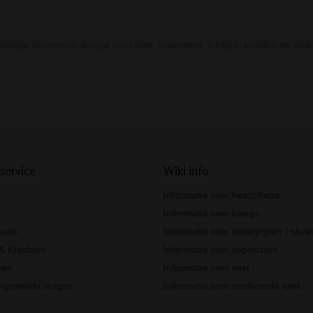
ndige aluminium doosje voor wiet, sigaretten, jointjes, kruiden en ande
Prev
Next
service
Wiki info
Informatie over headshops
Informatie over bongs
code
Informatie over waterpijpen / shis
& Klachten
Informatie over vaporizers
ren
Informatie over wiet
lgestelde vragen
Informatie over medicinale wiet