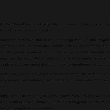
E Pro Glass Bowl XL - Black - 14.5 mm
is een grote en goede bowl. 
dé bowl die je voor je bong zoekt.
iameter is namelijk 21 mm en de binnenhoogte is ook 21 mm. Vergele
g past veel te roken materiaal in, waarbij je niet bang hoeft te zijn dat
dat een gaasje / screen van 20 mm precies op de bodem van deze bowl
rmig, maar dat is bij deze bowls niet het geval. De bodem is gewoon vla
s ook eenvoudiger omdat de screen ook vlak, ongebogen, op de bodem
 in de bowl, waar de rook doorheen komt, heeft een fijne diameter van 5
tje willen afdichten met een screen, dan is dat dus eenvoudig mogelijk
en.
angrijk is de dikte van het glas. Dat is bij deze Pro Glass XL bowls hel
s een extra dik randje, zodat je de bowl direct na gebruik makkelijk kan
 bestendig tegen de hitte van het vuur.