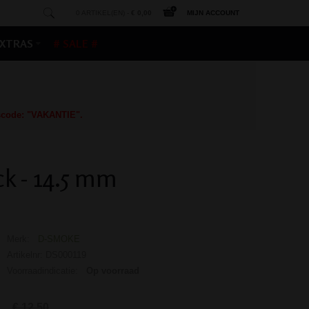
0 ARTIKEL(EN) -
€ 0,00
MIJN ACCOUNT
XTRAS
# SALE #
gscode: "VAKANTIE".
k - 14.5 mm
Merk:
D-SMOKE
Artikelnr: DS000119
Voorraadindicatie:
Op voorraad
€ 12,50