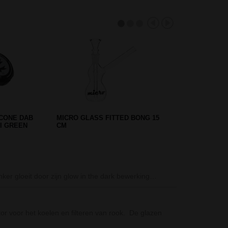
R HAZE -
CLIPPER CLASSIC MELTING
PSYCHO AANSTEKER
Yin Yang Acryl 
nker gloeit door zijn glow in the dark bewerking…
De Yin Yang Ac
Slant Straight G
r voor het koelen en filteren van rook. De glazen
De Slant Strai
gele…