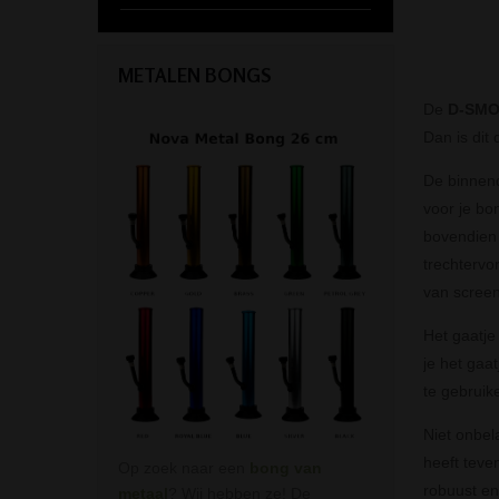
METALEN BONGS
De
D-SMOK
Dan is dit 
De binnend
voor je bon
bovendien 
trechtervo
van screen
Het gaatje
je het gaa
te gebruik
Niet onbel
heeft teven
Op zoek naar een
bong van
robuust en
metaal
? Wij hebben ze! De