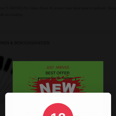
ze D-SMOKE Pro Glass Bowl XL is een hele fijne bowl in gebruik. Deze 
et
aansluiting.
OREN & BENODIGDHEDEN