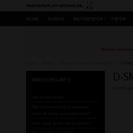
HOME
BONGS
WATERPIJPEN
PIJPEN
Wegens vakantiedr
Home
Bongs
Bong accessoires & onderdelen
D-SMOK
/
/
/
D-SM
WIKI BONG INFO
Goede gr
Wat is een bong?
Wat is het verschil in materiaal
waar de bong van is gemaakt?
Hoe maak je een bong schoon?