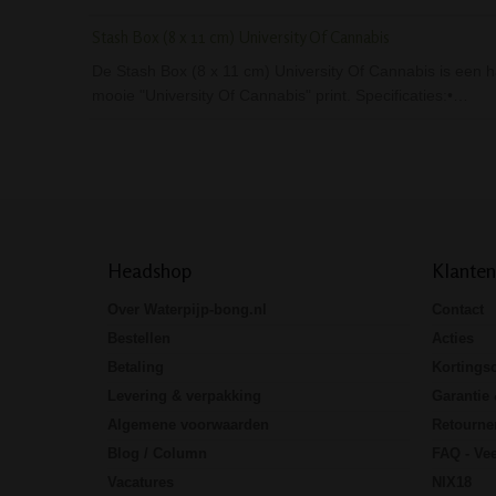
Stash Box (8 x 11 cm) University Of Cannabis
De Stash Box (8 x 11 cm) University Of Cannabis is een ha
mooie "University Of Cannabis" print. Specificaties:•…
Headshop
Klanten
Over Waterpijp-bong.nl
Contact
Bestellen
Acties
Betaling
Kortings
Levering & verpakking
Garantie 
Algemene voorwaarden
Retourne
Blog / Column
FAQ - Vee
Vacatures
NIX18