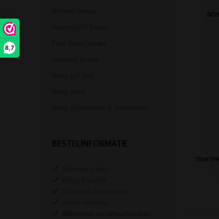
Metalen bongs
SC
Keramische bongs
Pure Glass bongs
8,7
Speciale bongs
Bong gift sets
Bong shop
Bong accessoires & onderdelen
BESTELINFORMATIE
TIGHTP
Scherpe prijzen
Beste kwaliteit
Groeiend assortiment
Snelle levering
Afleveren op afhaallocatie