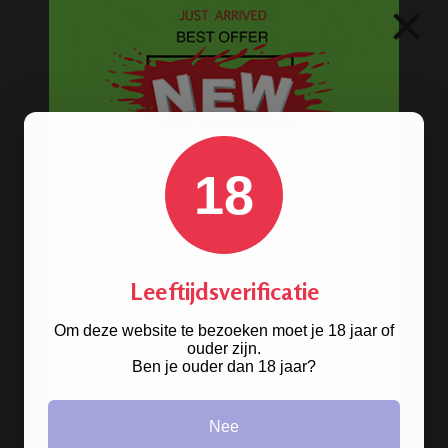
METALEN BONGS
×
18
Leeftijdsverificatie
Om deze website te bezoeken moet je 18 jaar of
Op
ouder zijn.
zoek naar een
bong van metaal
? Wij
Ben je ouder dan 18 jaar?
hebben ze! De oldschool metalen
bongs in 10 verschillende kleuren.
Nee