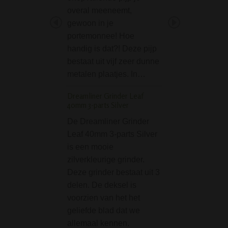
overal meeneemt,
werken. Hierop ka
gewoon in je
je spul op kwijt…
portemonnee! Hoe
Smiley Grinder - 3 Pa
handig is dat?! Deze pijp
Metal - 52 mm
bestaat uit vijf zeer dunne
Van de Smiley Gri
metalen plaatjes. In…
Parts - Metal - 5
Dreamliner Grinder Leaf
wordt je met de s
40mm 3-parts Silver
opdruk al direct vr
De Dreamliner Grinder
Combineer dat m
Leaf 40mm 3-parts Silver
hijs van je joint, 
is een mooie
Transparant Unilite 
zilverkleurige grinder.
Deze grinder bestaat uit 3
Simpele maar go
delen. De deksel is
aansteker van Unil
voorzien van het het
Wordt geleverd in
geliefde blad dat we
transparante kleu
allemaal kennen.