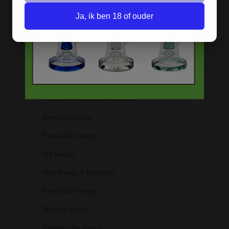
BONGS
Ja, ik ben 18 of ouder
Acryl bongs
Bong schoonmaken
Glazen bongs
Precooler Ashcatcher bongs
Bamboe bongs
Freezable bongs
Ice bongs
Olie bongs & bubblers
Percolator bongs
Metalen bongs
Keramische bongs