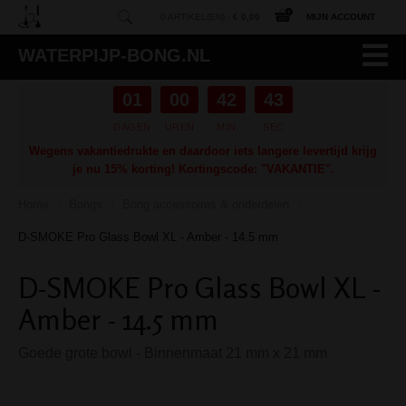
0 ARTIKEL(EN) -
€ 0,00
MIJN ACCOUNT
WATERPIJP-BONG.NL
01
00
42
42
DAGEN
UREN
MIN
SEC
Wegens vakantiedrukte en daardoor iets langere levertijd krijg
je nu 15% korting! Kortingscode: "VAKANTIE".
Home
Bongs
Bong accessoires & onderdelen
/
/
/
D-SMOKE Pro Glass Bowl XL - Amber - 14.5 mm
D-SMOKE Pro Glass Bowl XL -
Amber - 14.5 mm
Goede grote bowl - Binnenmaat 21 mm x 21 mm