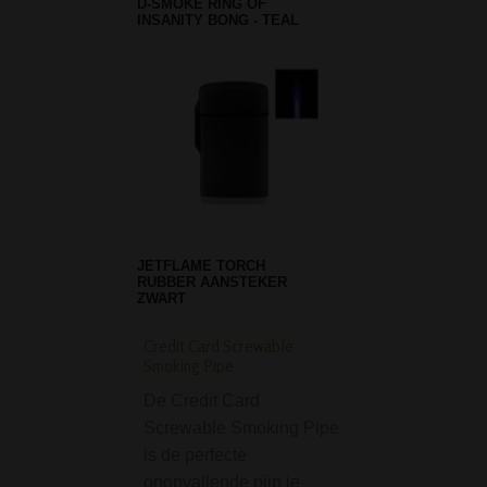
D-SMOKE RING OF
INSANITY BONG - TEAL
JETFLAME TORCH
RUBBER AANSTEKER
ZWART
Credit Card Screwable
G-ROLLZ Amsterdam
Smoking Pipe
Valentines Rolling T
De Credit Card
Als je een jointje 
Screwable Smoking Pipe
draaien of een pij
is de perfecte
wil klaarmaken, d
onopvallende pijp je
handig met een tr