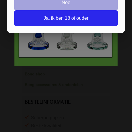
Nee
Percolator bongs
Ja, ik ben 18 of ouder
Metalen bongs
Keramische bongs
Pure Glass bongs
Speciale bongs
Bong gift sets
Bong shop
Bong accessoires & onderdelen
BESTELINFORMATIE
Scherpe prijzen
Beste kwaliteit