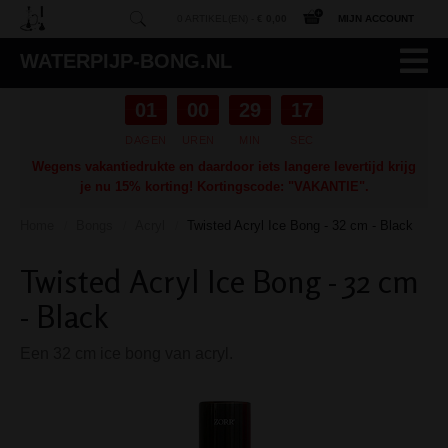
0 ARTIKEL(EN) -
€ 0,00
MIJN ACCOUNT
WATERPIJP-BONG.NL
01
00
29
16
DAGEN
UREN
MIN
SEC
Wegens vakantiedrukte en daardoor iets langere levertijd krijg
je nu 15% korting! Kortingscode: "VAKANTIE".
Home
Bongs
Acryl
Twisted Acryl Ice Bong - 32 cm - Black
/
/
/
Twisted Acryl Ice Bong - 32 cm
- Black
Een 32 cm ice bong van acryl.