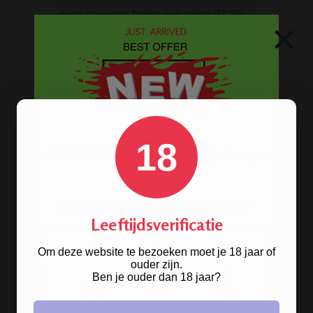
zoek naar een
bong van metaal
? Wij
×
hebben ze! De oldschool metalen
bongs in 10 verschillende kleuren.
BONGS
Acryl bongs
18
Bong schoonmaken
Glazen bongs
Precooler Ashcatcher bongs
Leeftijdsverificatie
Bamboe bongs
Om deze website te bezoeken moet je 18 jaar of
Freezable bongs
ouder zijn.
Ben je ouder dan 18 jaar?
Ice bongs
Olie bongs & bubblers