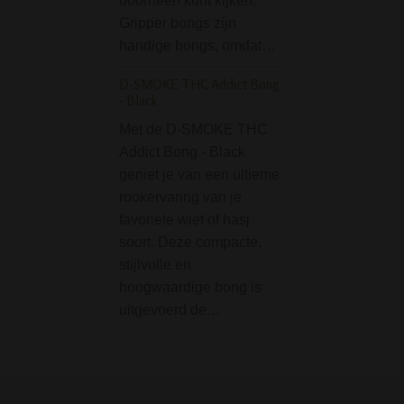
doorheen kunt kijken.
fraaie verpakking
Gripper bongs zijn
complete set, uit
handige bongs, omdat…
met een…
D-SMOKE THC Addict Bong
Frosted Leaf Acryl 
- Black
Green
Met de D-SMOKE THC
De Frosted Leaf A
Addict Bong - Black
Bong Green is ee
geniet je van een ultieme
bong van slechts
rookervaring van je
Niet alleen het fo
favoriete wiet of hasj
klein, ook de prijs
soort. Deze compacte,
lekker goedkoop.
stijlvolle en
bong is uitgevoer
hoogwaardige bong is
het…
uitgevoerd de…