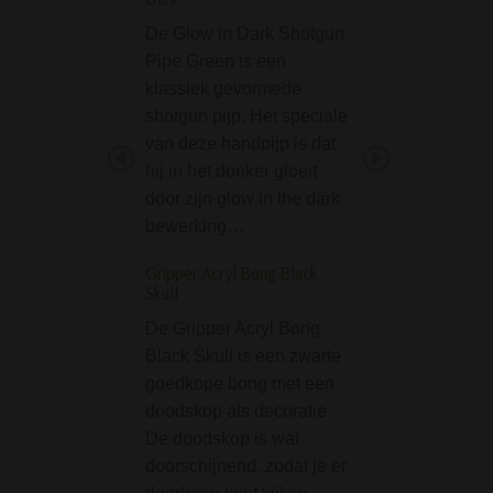
De Glow in Dark Shotgun
De Slant Straight
Pipe Green is een
Acrylic Bong - Bl
klassiek gevormede
duurzame en com
shotgun pijp. Het speciale
bong van 32 cm h
van deze handpijp is dat
Doordat de bong 
hij in het donker gloeit
gemaakt van acryl
door zijn glow in the dark
deze licht van ge
bewerking…
Deze mooie bla
Gripper Acryl Bong Black
Black Leaf Boxed Pe
Skull
Bong Ronin en Geish
De Gripper Acryl Bong
De Black Leaf B
Black Skull is een zwarte
Percolator Bong 
goedkope bong met een
Geisha Set is een
doodskop als decoratie.
prachtige comple
De doodskop is wat
smoke set van de
doorschijnend, zodat je er
"rijzende zon" in 