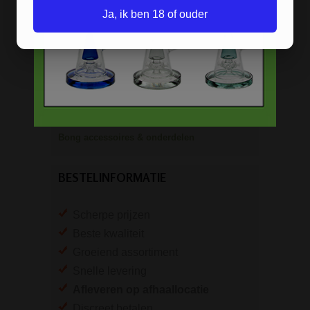
Keramische bongs
Ja, ik ben 18 of ouder
Pure Glass bongs
Speciale bongs
Bong gift sets
Bong shop
Bong accessoires & onderdelen
BESTELINFORMATIE
Scherpe prijzen
Beste kwaliteit
Groeiend assortiment
Snelle levering
Afleveren op afhaallocatie
Discreet betalen