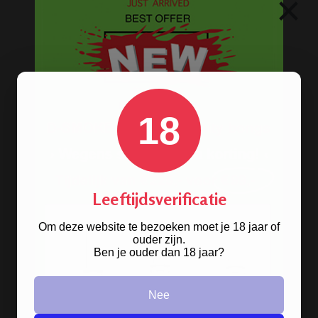
×
BONGS
Acryl bongs
Bong schoonmaken
18
Glazen bongs
Precooler Ashcatcher bongs
Bamboe bongs
Leeftijdsverificatie
Freezable bongs
Om deze website te bezoeken moet je 18 jaar of
Ice bongs
ouder zijn.
Ben je ouder dan 18 jaar?
Olie bongs & bubblers
Percolator bongs
Nee
Metalen bongs