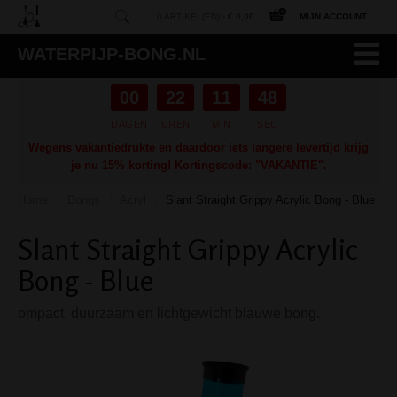
0 ARTIKEL(EN) -
€ 0,00
MIJN ACCOUNT
WATERPIJP-BONG.NL
00
22
11
47
DAGEN
UREN
MIN
SEC
Wegens vakantiedrukte en daardoor iets langere levertijd krijg
je nu 15% korting! Kortingscode: "VAKANTIE".
Home
Bongs
Acryl
Slant Straight Grippy Acrylic Bong - Blue
/
/
/
Slant Straight Grippy Acrylic
Bong - Blue
ompact, duurzaam en lichtgewicht blauwe bong.