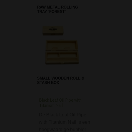
RAW METAL ROLLING
TRAY 'FOREST'
SMALL WOODEN ROLL &
STASH BOX
Black Leaf Oil Pipe with
Formerly Abused Me
Titanium Nail
Asbak
De Black Leaf Oil Pipe
De Formerly Abu
with Titanium Nail is een
Metalen Asbak is
hoogwaardige bubbler
coole asbak om