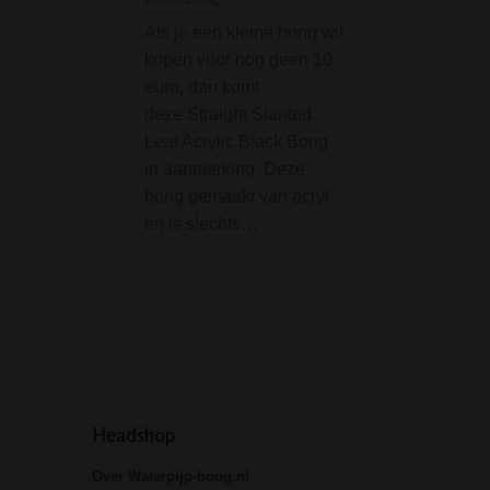
is een onmisbaar
Als je een kleine bong wil
onderdeel van Gr
kopen voor nog geen 10
Dabs voor je olie
euro, dan komt
Je plaats hier je ol
deze Straight Slanted
dabs / wax / what
Leaf Acrylic Black Bong
Goede kwaliteit 
in aanmerking. Deze
bong gemaakt van acryl
en is slechts…
Headshop
Over Waterpijp-bong.nl