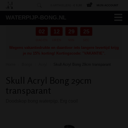
0 ARTIKEL(EN) -
€ 0,00
MIJN ACCOUNT
WATERPIJP-BONG.NL
02
12
29
24
DAGEN
UREN
MIN
SEC
Wegens vakantiedrukte en daardoor iets langere levertijd krijg
je nu 15% korting! Kortingscode: "VAKANTIE".
Home
Bongs
Acryl
Skull Acryl Bong 29cm transparant
/
/
/
Skull Acryl Bong 29cm
transparant
Doodskop bong waterpijp. Erg cool!