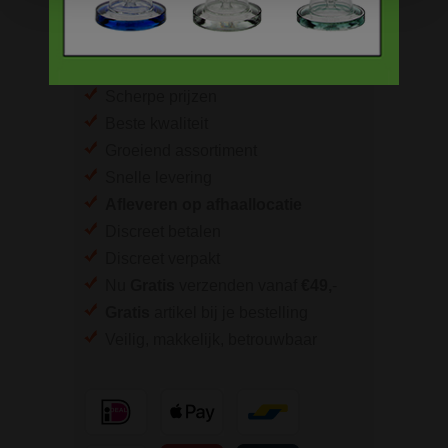
BESTELINFORMATIE
Scherpe prijzen
Beste kwaliteit
Groeiend assortiment
Snelle levering
Afleveren op afhaallocatie
Discreet betalen
Discreet verpakt
Nu
Gratis
verzenden vanaf
€49,
-
Gratis
artikel bij je bestelling
Veilig, makkelijk, betrouwbaar