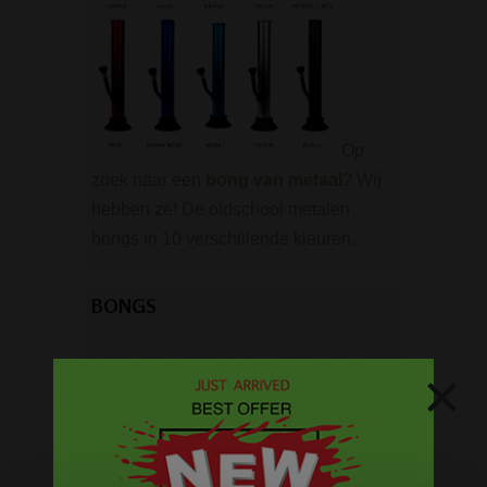
Op
zoek naar een
bong van metaal
? Wij
hebben ze! De oldschool metalen
bongs in 10 verschillende kleuren.
BONGS
×
Acryl bongs
Bong schoonmaken
Glazen bongs