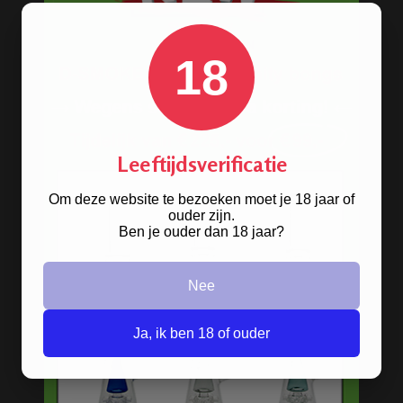
Precooler Ashcatcher bongs
Bamboe bongs
18
Freezable bongs
Ice bongs
Olie bongs & bubblers
Leeftijdsverificatie
Percolator bongs
Metalen bongs
Om deze website te bezoeken moet je 18 jaar of
ouder zijn.
Keramische bongs
Ben je ouder dan 18 jaar?
Pure Glass bongs
Nee
Speciale bongs
Bong gift sets
Ja, ik ben 18 of ouder
Bong shop
Bong accessoires & onderdelen