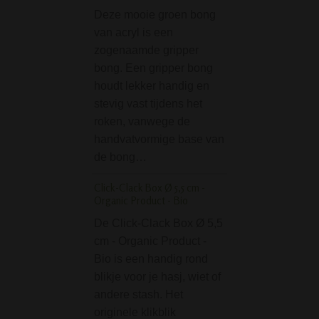
Deze mooie groen bong
De Click-Clack B
van acryl is een
cm - Weed Leaves
zogenaamde gripper
handig rond blikje
bong. Een gripper bong
hasj, wiet of ande
houdt lekker handig en
Het originele klikb
stevig vast tijdens het
(origineel ontwer
roken, vanwege de
productie door B
handvatvormige base van
zijn hoogwaardi
de bong…
Giftset Green Skull -
Click-Clack Box Ø 5,5 cm -
Wil je een cadea
Organic Product - Bio
voor een echte s
De Click-Clack Box Ø 5,5
kopen? Dan is de 
cm - Organic Product -
Green Skull - 4 p
Bio is een handig rond
geschikt cadeau!
blikje voor je hasj, wiet of
set bestaat uit 4 i
andere stash. Het
namelijk een rollin
originele klikblik
stash…