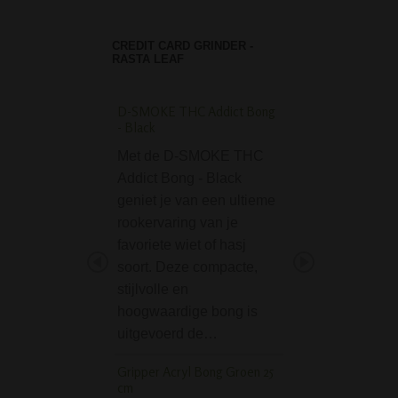
CREDIT CARD GRINDER -
RASTA LEAF
D-SMOKE THC Addict Bong
Black Leaf Percolato
- Black
cooler Icebong Gre
Met de D-SMOKE THC
De Black Leaf Per
Addict Bong - Black
Pre-cooler Icebo
geniet je van een ultieme
is een mooie gro
rookervaring van je
bong van het Dui
favoriete wiet of hasj
topmerk Black Le
soort. Deze compacte,
bong bevat naast
stijlvolle en
slit dome percola
hoogwaardige bong is
een bijpassende
uitgevoerd de…
precooler met…
Gripper Acryl Bong Groen 25
Click-Clack Box Ø 5,5
cm
Weed Leaves