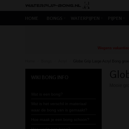
HOME
BONGS
WATERPIJPEN
PIJPEN
Wegens vakantiedr
Home
Bongs
Acryl
Globe Grip Large Acryl Bong gro
/
/
/
Glob
WIKI BONG INFO
Mooie gro
Wat is een bong?
Wat is het verschil in materiaal
waar de bong van is gemaakt?
Hoe maak je een bong schoon?