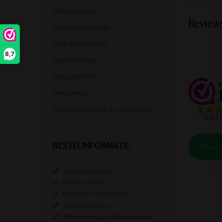
Metalen bongs
Review
Keramische bongs
Pure Glass bongs
8,7
Speciale bongs
Bong gift sets
Bong shop
Bong accessoires & onderdelen
BESTELINFORMATIE
Scherpe prijzen
Beste kwaliteit
Groeiend assortiment
Snelle levering
Afleveren op afhaallocatie