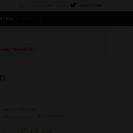
0 ARTIKEL(EN) -
€ 0,00
MIJN ACCOUNT
XTRAS
# SALE #
gscode: "VAKANTIE".
en
Artikelnr: 00ST0846
Voorraadindicatie:
UITVERKOCHT
€ 18,50