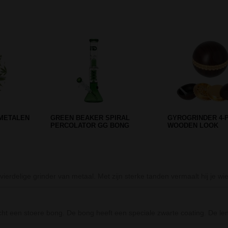
Prev
Next
AY ASBAK
BLUE DOUBLE SWIRL SHISHA -
AMEBA GREEN P
2 SLANGEN
ICE BONG
rdelige grinder van metaal. Met zijn sterke tanden vermaalt hij je wi
cht een stoere bong. De bong heeft een speciale zwarte coating. De 