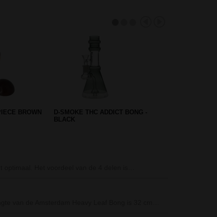
ERCOLATOR
ROLLING TRAY COMPARTMENT
COLOURED HEMP LEAF
Metal Oil Colo
et optimaal. Het voordeel van de 4 delen is…
De Metal Oil Co
Materiaal: met
Cadeaubox Canna
lengte van de Amsterdam Heavy Leaf Bong is 32 cm…
Op zoek naar e