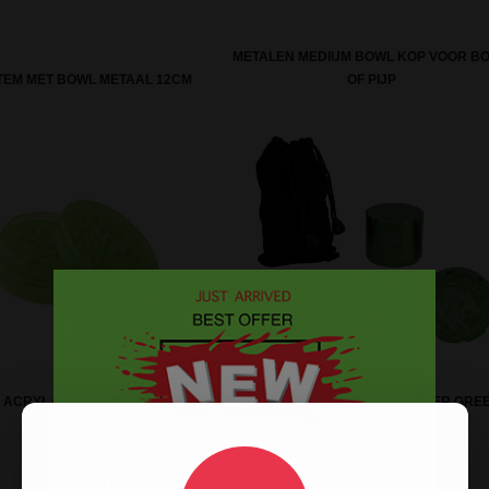
METALEN MEDIUM BOWL KOP VOOR B
EM MET BOWL METAAL 12CM
OF PIJP
 ACRYL 60MM 2 PARTS GROEN
D-SMOKE HQ 4-PARTS GRINDER GRE