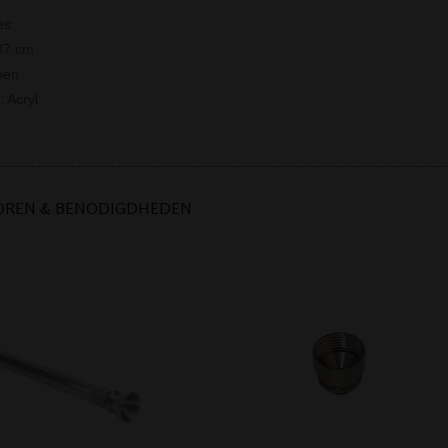
es:
37 cm
oen
: Acryl
OREN & BENODIGDHEDEN