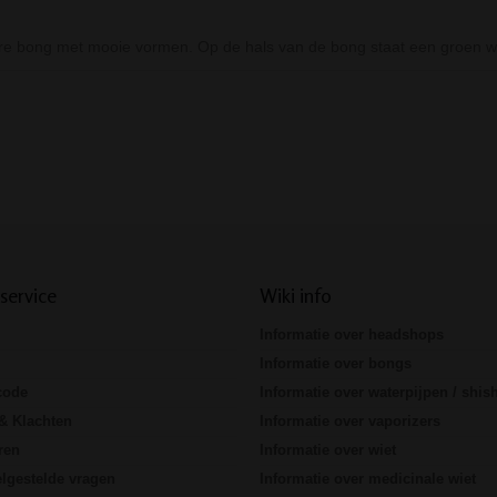
ire bong met mooie vormen. Op de hals van de bong staat een groen wi
Prev
Next
service
Wiki info
Informatie over headshops
Informatie over bongs
code
Informatie over waterpijpen / shis
& Klachten
Informatie over vaporizers
ren
Informatie over wiet
lgestelde vragen
Informatie over medicinale wiet