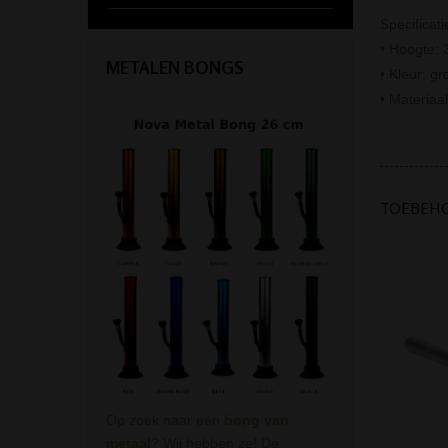
Specificati
• Hoogte: 
METALEN BONGS
• Kleur: gr
• Materiaal
TOEBEH
Op zoek naar een
bong van
metaal
? Wij hebben ze! De