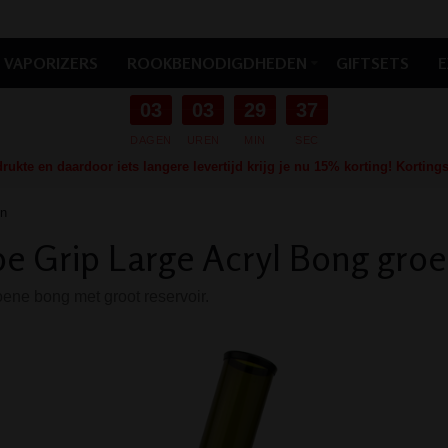
VAPORIZERS
ROOKBENODIGDHEDEN
GIFTSETS
E
03
03
29
36
DAGEN
UREN
MIN
SEC
ukte en daardoor iets langere levertijd krijg je nu 15% korting! Kortin
en
e Grip Large Acryl Bong gro
ene bong met groot reservoir.