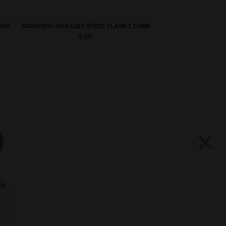
ONG
SCREENS / GAASJES STEEL FLAMEZ 15MM
5 ST.
×
EN