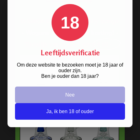
Bamboe bongs
Freezable bongs
18
Ice bongs
Olie bongs & bubblers
Percolator bongs
Leeftijdsverificatie
Metalen bongs
Om deze website te bezoeken moet je 18 jaar of
Keramische bongs
ouder zijn.
Ben je ouder dan 18 jaar?
Pure Glass bongs
Speciale bongs
Nee
Bong gift sets
Ja, ik ben 18 of ouder
Bong shop
Bong accessoires & onderdelen