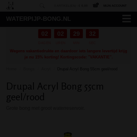
0 ARTIKEL(EN) -
€ 0,00
MIJN ACCOUNT
WATERPIJP-BONG.NL
02
02
29
31
DAGEN
UREN
MIN
SEC
Wegens vakantiedrukte en daardoor iets langere levertijd krijg
je nu 15% korting! Kortingscode: "VAKANTIE".
Home
Bongs
Acryl
Drupal Acryl Bong 55cm geel/rood
/
/
/
Drupal Acryl Bong 55cm
geel/rood
Grote bong met groot waterreservoir.