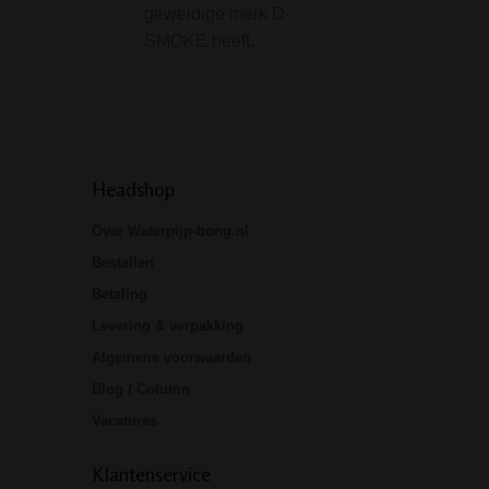
de kleur en de
geweldige merk D-
compactheid…
SMOKE heeft…
Headshop
Over Waterpijp-bong.nl
Bestellen
Betaling
Levering & verpakking
Algemene voorwaarden
Blog / Column
Vacatures
Klantenservice