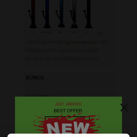
Op
zoek naar een
bong van metaal
? Wij
hebben ze! De oldschool metalen
bongs in 10 verschillende kleuren.
BONGS
Acryl bongs
×
Bong schoonmaken
Glazen bongs
Precooler Ashcatcher bongs