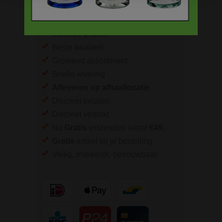
BESTELINFORMATIE
Scherpe prijzen
Beste kwaliteit
Groeiend assortiment
Snelle levering
Afleveren op afhaallocatie
Discreet betalen
Discreet verpakt
Nu
Gratis
verzenden vanaf
€49,
-
Gratis
artikel bij je bestelling
Veilig, makkelijk, betrouwbaar