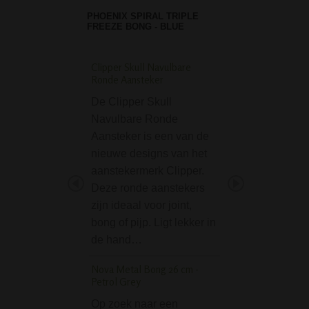
PHOENIX SPIRAL TRIPLE
FREEZE BONG - BLUE
Clipper Skull Navulbare
Straight Bouncer Bo
Ronde Aansteker
Autumn Color Weed
38cm
De Clipper Skull
De Straight Boun
Navulbare Ronde
Bong Autumn Col
Aansteker is een van de
Weed Leaves 38c
nieuwe designs van het
een prachtige gl
aanstekermerk Clipper.
bong, gedecoreer
Deze ronde aanstekers
wietbladen in mo
zijn ideaal voor joint,
herfstkleuren. De
bong of pijp. Ligt lekker in
glazen bong van 
de hand…
hoog is geschikt 
Nova Metal Bong 26 cm -
de…
Petrol Grey
Vapor Bowl Oil Adap
Op zoek naar een