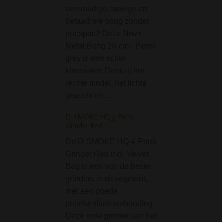
Leaf
eenvoudige, stevige en
Met de Vapor Bow
betaalbare bong zonder
Adapter van Blac
poespas? Deze Nova
Oil maak je van j
Metal Bong 26 cm - Petrol
normale bong me
grey is een echte
een echte olie da
klassieker. Dankzij het
Deze 3-delige oli
rechte model, het lichte
adapter van 14.5
gewicht en…
wordt geleverd 
D-SMOKE HQ 4-Parts
Grinder Red
BLAZE Flask One No
Bong - Roze
De D-SMOKE HQ 4-Parts
Kan je een bong s
Grinder Red incl. Velvet
noemen? Ja dat k
Bag is een van de beste
want dat is deze
grinders in dit segment,
Flask One Notch 
met een goede
Bong - Roze opze
prijs/kwaliteit verhouding.
Waarom schattig
Deze rode grinder van het