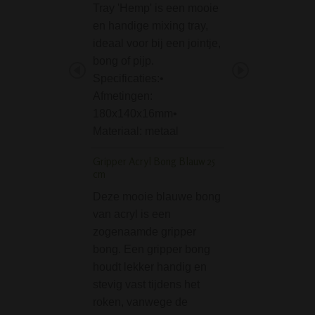
Tray 'Hemp' is een mooie
Classic 12 inch B
en handige mixing tray,
Pink is het kleine 
ideaal voor bij een jointje,
van de 18 inch ve
bong of pijp.
Voor wie een maa
Specificaties:•
kleiner wil is dez
Afmetingen:
SMOKE Pure 9 
180x140x16mm•
Grinder Eightball 5
Materiaal: metaal
parts zwart
Gripper Acryl Bong Blauw 25
Mooie Ball Grinde
cm
nummer 8. Bestaat
Deze mooie blauwe bong
magnetische dele
van acryl is een
en makkelijk voor
zogenaamde gripper
vermalen van je w
bong. Een gripper bong
andere kruiden.
houdt lekker handig en
Specificaties:• Di
stevig vast tijdens het
50 mm• Kleur: zwa
roken, vanwege de
Materiaal: Acryl•