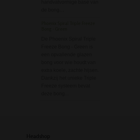
handvatvormige base van
Aanstekergas Lighte
de bong…
Unilite 300ml
Phoenix Spiral Triple Freeze
Aanstekergas van
Bong - Green
voor het vullen va
De Phoenix Spiral Triple
aansteker. Een b
Freeze Bong - Green is
bevat 300ml.
een opvallende glazen
bong voor wie houdt van
extra koele, zachte hijsen.
Dankzij het unieke Triple
Freeze systeem bevat
deze bong…
Headshop