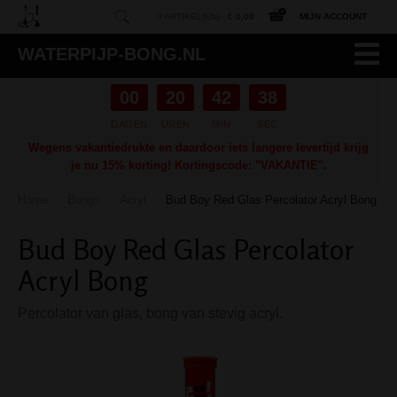
0 ARTIKEL(EN) -
€ 0,00
MIJN ACCOUNT
WATERPIJP-BONG.NL
00
20
42
37
DAGEN
UREN
MIN
SEC
Wegens vakantiedrukte en daardoor iets langere levertijd krijg
je nu 15% korting! Kortingscode: "VAKANTIE".
Home
Bongs
Acryl
Bud Boy Red Glas Percolator Acryl Bong
/
/
/
Bud Boy Red Glas Percolator
Acryl Bong
Percolator van glas, bong van stevig acryl.