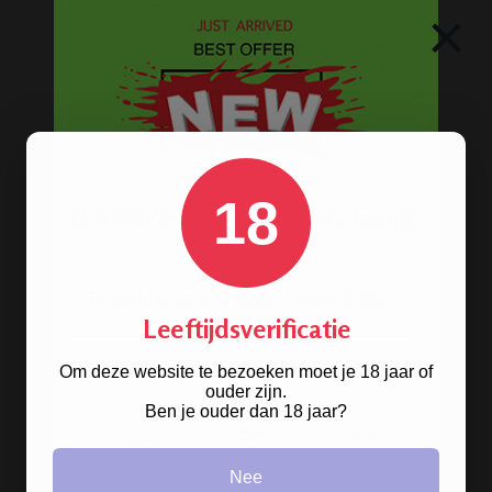
hebben ze! De oldschool metalen
×
bongs in 10 verschillende kleuren.
BONGS
Acryl bongs
18
Bong schoonmaken
Glazen bongs
Precooler Ashcatcher bongs
Leeftijdsverificatie
Bamboe bongs
Freezable bongs
Om deze website te bezoeken moet je 18 jaar of
ouder zijn.
Ice bongs
Ben je ouder dan 18 jaar?
Olie bongs & bubblers
Nee
Percolator bongs