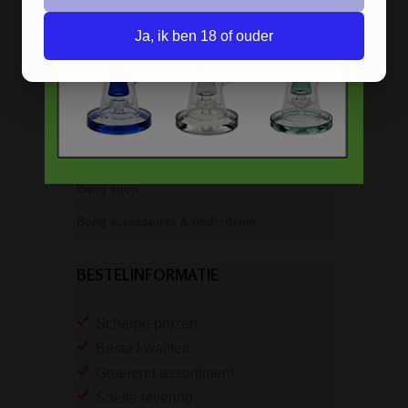
Metalen bongs
Ja, ik ben 18 of ouder
Keramische bongs
Pure Glass bongs
Speciale bongs
Bong gift sets
Bong shop
Bong accessoires & onderdelen
BESTELINFORMATIE
Scherpe prijzen
Beste kwaliteit
Groeiend assortiment
Snelle levering