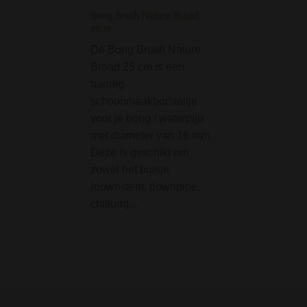
bowl van de…
Bong Brush Nature Broad
25cm
Pumpkin Waterpijp -
slangen - Groen
De Bong Brush Nature
Broad 25 cm is een
Mooie en stevige
handig
pumpkin waterpij
schoonmaakborsteltje
slangen. Inhoud 
voor je bong / waterpijp
doos:• Schacht• 
met diameter van 16 mm.
Slangen• Tabakk
Deze is geschikt om
Tangetje• Asvang
zowel het buisje
Rubbers en Venti
(downstem, downpipe,
Specificaties:• H
chillum)…
cm• Kleur: groen•
Materiaal: glas / 
Aantal slangen: 2