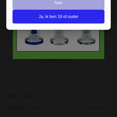
Nee
Ja, ik ben 18 of ouder
CONE SCREENS BIG 14,5 MM
Handige conische screens / gaasjes.
€ 0,48
ARTIKELGEGEVENS
START
VORIGE
1
2
3
…
VOLGENDE
EINDE
Pagina 1 van 82