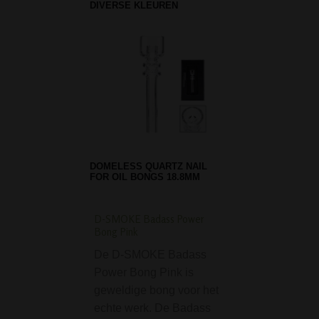
DIVERSE KLEUREN
DOMELESS QUARTZ NAIL
FOR OIL BONGS 18.8MM
D-SMOKE Badass Power
Stash Battery Smokk
Bong Pink
Batterij
De D-SMOKE Badass
De Stash Battery
Power Bong Pink is
Smokkel Batterij 
geweldige bong voor het
vorm van een mo
echte werk. De Badass
batterij (Type D) i