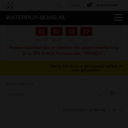
LADEN...
MIJN ACCOUNT
WATERPIJP-BONG.NL
01
02
33
35
DAGEN
UREN
MIN
SEC
Wegens vakantiedrukte en daardoor iets langere levertijd krijg
je nu 15% korting! Kortingscode: "VAKANTIE".
Home
Bongs
Acryl
/
/
Sorry, het door u gevraagde artikel is
niet gevonden
SORTEREN OP
RESULTATEN 1 - 12 VAN 982