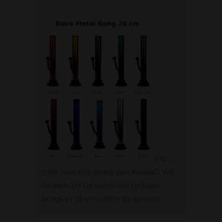
Op
zoek naar een
bong van metaal
? Wij
hebben ze! De oldschool metalen
bongs in 10 verschillende kleuren.