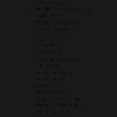
Power Bong bevat
gebruiken als sta
namelijk 2 krachtige hoge
of als pillendoosj
kwaliteit drum
dummy batterij b
percolators, waarvan de
onopvallende sch
bovenste iets groter is…
Je kunt…
Credit Card Screwable
Greenline Wobble 
Smoking Pipe
Giftset - 6 delige C
De Credit Card
De Greenline Wo
Screwable Smoking Pipe
Bong Giftset - 6 d
is de perfecte
Cadeaubox is ee
onopvallende pijp je
complete smoke s
overal meeneemt,
bestaande uit de
gewoon in je
volgende artikele
portemonnee! Hoe
Grinder Lange vlo
handig is dat?! Deze pijp
Tipboekje Aanste
bestaat uit vijf zeer dunne
Alleen nog een b
metalen plaatjes. In…
wiet en/of hasj o