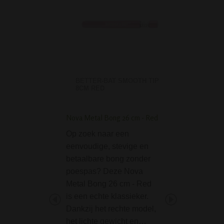
BETTER-BAT SMOOTH TIP
8CM RED
Nova Metal Bong 26 cm - Red
Yin Yang Acryl Bong
Black
Op zoek naar een
De Yin Yang Acry
eenvoudige, stevige en
32 cm Black is e
betaalbare bong zonder
prachtig bong ge
poespas? Deze Nova
van acryl. De bon
Metal Bong 26 cm - Red
gedecoreerd met 
is een echte klassieker.
bekende Yin Yan
Dankzij het rechte model,
symbool. Een mo
het lichte gewicht en…