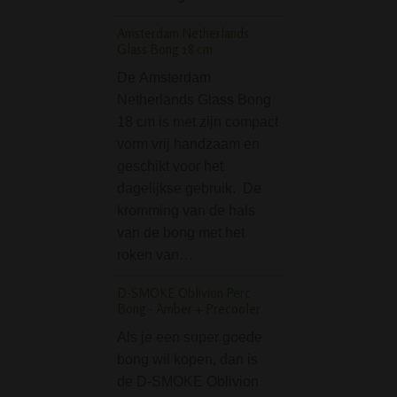
budget bong met
Amsterdam Netherlands
fijne…
Glass Bong 18 cm
Penis Bong Keramiek
De Amsterdam
Zwart
Netherlands Glass Bong
De Penis Bong K
18 cm is met zijn compact
29 cm - Zwart is 
vorm vrij handzaam en
met een wel heel
geschikt voor het
bijzonder ontwerpt
dagelijkse gebruik. De
dat je bong opvalt
kromming van de hals
dit dé bong die j
van de bong met het
roken van…
Black Leaf Rolling T
'Hemp'
D-SMOKE Oblivion Perc
Bong - Amber + Precooler
De Black Leaf Rol
Tray 'Hemp' is e
Als je een super goede
en handige mixing
bong wil kopen, dan is
ideaal voor bij een
de D-SMOKE Oblivion