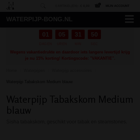
0 ARTIKEL(EN) -
€ 0,00
MIJN ACCOUNT
WATERPIJP-BONG.NL
01
05
31
49
DAGEN
UREN
MIN
SEC
Wegens vakantiedrukte en daardoor iets langere levertijd krijg
je nu 15% korting! Kortingscode: "VAKANTIE".
Home
Waterpijpen
Waterpijp accessoires
/
/
/
Waterpijp Tabakskom Medium blauw
Waterpijp Tabakskom Medium
blauw
Sisha tabakskom, geschikt voor tabak en steamstones.