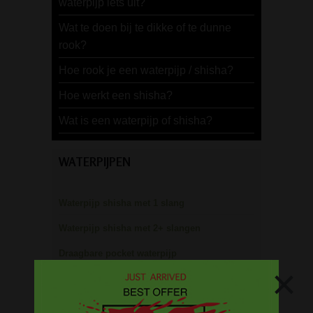
waterpijp iets uit?
Wat te doen bij te dikke of te dunne
rook?
Hoe rook je een waterpijp / shisha?
Hoe werkt een shisha?
Wat is een waterpijp of shisha?
WATERPIJPEN
Waterpijp shisha met 1 slang
Waterpijp shisha met 2+ slangen
Draagbare pocket waterpijp
×
Waterpijp gift sets
Kooltjes en tabak