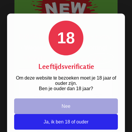
Steam stones - Dampstenen
Waterpijp shisha accessoires
Volledig assortiment waterpijpen
18
BESTELINFORMATIE
Scherpe prijzen
Leeftijdsverificatie
Beste kwaliteit
Groeiend assortiment
Om deze website te bezoeken moet je 18 jaar of
ouder zijn.
Snelle levering
Ben je ouder dan 18 jaar?
Afleveren op afhaallocatie
Discreet betalen
Nee
Discreet verpakt
Nu
Gratis
verzenden vanaf
€49,
-
Ja, ik ben 18 of ouder
Gratis
artikel bij je bestelling