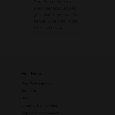
bong of pijp.
Perc Bong - Amber +
Specificaties:•
Precooler absoluut een
Afmetingen:
geschikte kandidaat. Wat
180x140x16mm•
een epische bong is dit!
Materiaal: metaal
Deze set bestaat…
Headshop
Over Waterpijp-bong.nl
Bestellen
Betaling
Levering & verpakking
Algemene voorwaarden