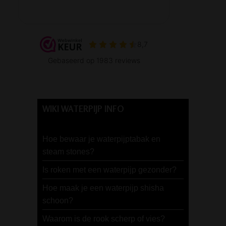
WIKI WATERPIJP INFO
Hoe bewaar je waterpijptabak en
steam stones?
Is roken met een waterpijp gezonder?
Hoe maak je een waterpijp shisha
schoon?
Waarom is de rook scherp of vies?