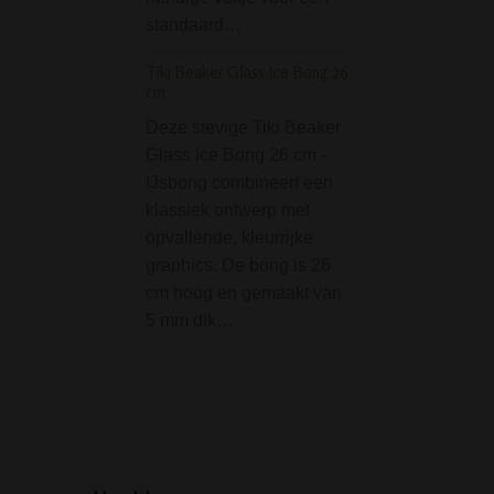
standaard…
glazen bong…
Tiki Beaker Glass Ice Bong 26
Crunch Glass Dome
cm
Percolator Bong Pur
Deze stevige Tiki Beaker
De Crunch Glas
Glass Ice Bong 26 cm -
Percolator Bong P
IJsbong combineert een
met zijn lengte v
klassiek ontwerp met
vrij compact en d
opvallende, kleurrijke
erg handzaam. T
graphics. De bong is 26
bevat deze klein
cm hoog en gemaakt van
de belangrijke di
5 mm dik…
je in bong…