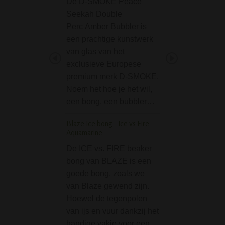
De D-SMOKE Peace
De Credit Card G
Seekah Double
- Roaring Lion is
Perc Amber Bubbler is
handige platte gri
een prachtige kunstwerk
groot als een ban
van glas van het
Dit ideale formaat
exclusieve Europese
past zo in portom
premium merk D-SMOKE.
zodat je deze alti
Noem het hoe je het wil,
makkelijk mee k
een bong, een bubbler…
Bullfrog Bended Bo
Glass Bong 23 cm
Blaze Ice bong - Ice vs Fire -
Aquamarine
De Bullfrog Bend
De ICE vs. FIRE beaker
Bouncer Glass B
bong van BLAZE is een
cm is een transpa
goede bong, zoals we
bong met een ge
van Blaze gewend zijn.
hals met daarop 
Hoewel de tegenpolen
afbeelding van e
van ijs en vuur dankzij het
Bullfrog. Zo stone
handige vakje voor een
een kikker toch?