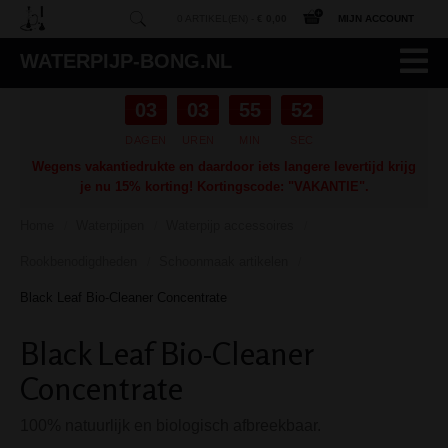
0 ARTIKEL(EN) -
€ 0,00
MIJN ACCOUNT
WATERPIJP-BONG.NL
03
03
55
51
DAGEN
UREN
MIN
SEC
Wegens vakantiedrukte en daardoor iets langere levertijd krijg
je nu 15% korting! Kortingscode: "VAKANTIE".
Home
Waterpijpen
Waterpijp accessoires
/
/
/
Rookbenodigdheden
Schoonmaak artikelen
/
/
Black Leaf Bio-Cleaner Concentrate
Black Leaf Bio-Cleaner
Concentrate
100% natuurlijk en biologisch afbreekbaar.