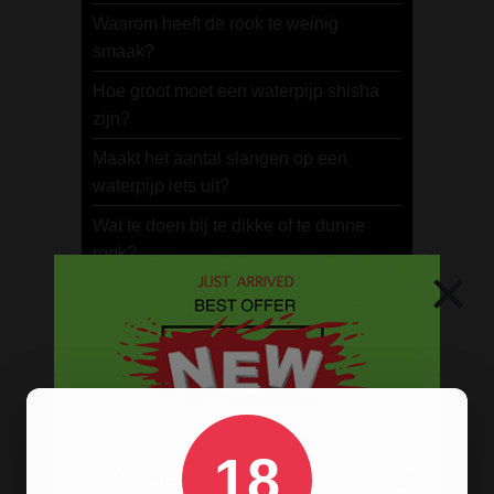
Waarom heeft de rook te weinig
smaak?
Hoe groot moet een waterpijp shisha
zijn?
Maakt het aantal slangen op een
waterpijp iets uit?
Wat te doen bij te dikke of te dunne
rook?
×
Hoe rook je een waterpijp / shisha?
Hoe werkt een shisha?
Wat is een waterpijp of shisha?
WATERPIJPEN
18