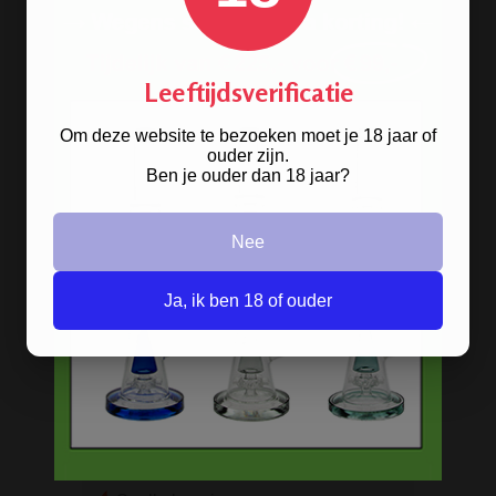
Waterpijp shisha met 1 slang
Waterpijp shisha met 2+ slangen
Leeftijdsverificatie
Draagbare pocket waterpijp
Waterpijp gift sets
Om deze website te bezoeken moet je 18 jaar of
ouder zijn.
Kooltjes en tabak
Ben je ouder dan 18 jaar?
Steam stones - Dampstenen
Nee
Waterpijp shisha accessoires
Volledig assortiment waterpijpen
Ja, ik ben 18 of ouder
BESTELINFORMATIE
Scherpe prijzen
Beste kwaliteit
Groeiend assortiment