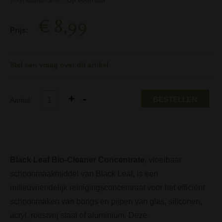
Voorraadindicatie:
Op voorraad
€ 8,99
Prijs:
Stel een vraag over dit artikel
BESTELLEN
Aantal:
Black Leaf Bio-Cleaner Concentrate
, vloeibaar
schoonmaakmiddel van Black Leaf, is een
milieuvriendelijk reinigingsconcentraat voor het efficiënt
schoonmaken van bongs en pijpen van glas, siliconen,
acryl, roestvrij staal of aluminium. Deze