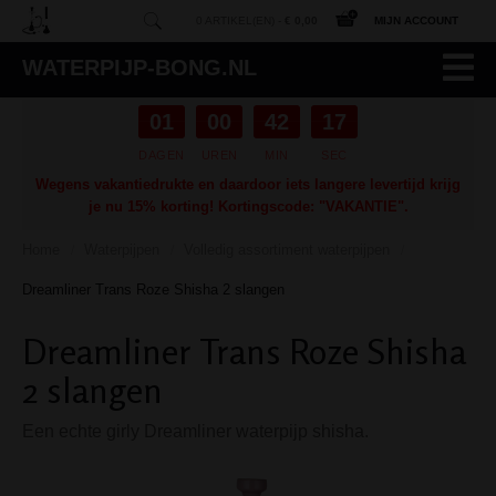
0 ARTIKEL(EN) -
€ 0,00
MIJN ACCOUNT
WATERPIJP-BONG.NL
01
00
42
16
DAGEN
UREN
MIN
SEC
Wegens vakantiedrukte en daardoor iets langere levertijd krijg
je nu 15% korting! Kortingscode: "VAKANTIE".
Home
Waterpijpen
Volledig assortiment waterpijpen
/
/
/
Dreamliner Trans Roze Shisha 2 slangen
Dreamliner Trans Roze Shisha
2 slangen
Een echte girly Dreamliner waterpijp shisha.