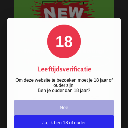
Steam stones - Dampstenen
Waterpijp shisha accessoires
Volledig assortiment waterpijpen
18
BESTELINFORMATIE
Scherpe prijzen
Leeftijdsverificatie
Beste kwaliteit
Groeiend assortiment
Om deze website te bezoeken moet je 18 jaar of
Snelle levering
ouder zijn.
Ben je ouder dan 18 jaar?
Afleveren op afhaallocatie
Discreet betalen
Discreet verpakt
Nee
Nu
Gratis
verzenden vanaf
€49,
-
Ja, ik ben 18 of ouder
Gratis
artikel bij je bestelling