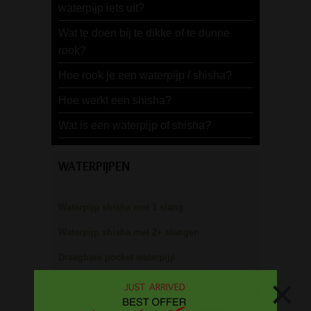
waterpijp iets uit?
Wat te doen bij te dikke of te dunne
rook?
Hoe rook je een waterpijp / shisha?
Hoe werkt een shisha?
Wat is een waterpijp of shisha?
WATERPIJPEN
Waterpijp shisha met 1 slang
Waterpijp shisha met 2+ slangen
Draagbare pocket waterpijp
×
Waterpijp gift sets
Kooltjes en tabak