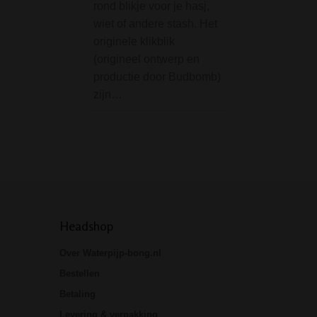
rond blikje voor je hasj,
van deze handpijp
wiet of andere stash. Het
hij in het donker g
originele klikblik
door zijn glow in 
(origineel ontwerp en
bewerking…
productie door Budbomb)
zijn…
Headshop
Over Waterpijp-bong.nl
Bestellen
Betaling
Levering & verpakking