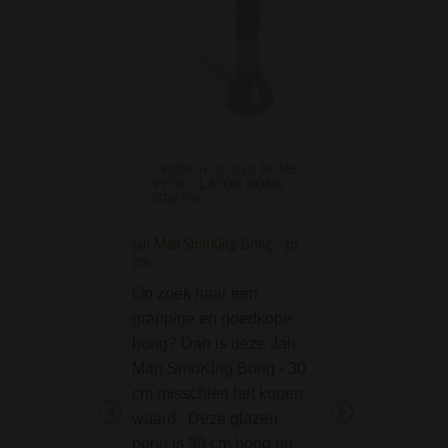
CRUNCH GLASS DOME
PERCOLATOR BONG
GREEN
Jah Man SmoKing Bong - 30
RAW Metal Rolling T
cm
'Forest'
Op zoek naar een
De RAW Metal Ro
grappige en goedkope
Tray 'Forest' is e
bong? Dan is deze Jah
prahtig tray dat je
Man SmoKing Bong - 30
gedachte doet ve
cm misschien het kopen
in het diepe bos.
waard. Deze glazen
rollen van een join
bong is 30 cm hoog en
klaar maken van