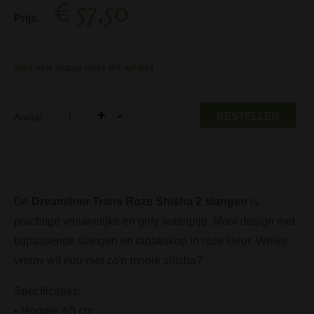
€ 57,50
Prijs:
Stel een vraag over dit artikel
BESTELLEN
Aantal:
De
Dreamliner Trans Roze Shisha 2 slangen
is
prachtige vrouwelijke en girly waterpijp. Mooi design met
bijpassende slangen en tabakskop in roze kleur. Welke
vrouw wil nou niet zo'n mooie shisha?
Specificaties:
• Hoogte: 65 cm