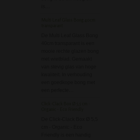
is…
Black Leaf Recycle 
Oil Dab Bong
Multi Leaf Glass Bong 40cm
transparant
De Black Leaf Re
De Multi Leaf Glass Bong
Herbs and Oil D
40cm transparant is een
is een compacte 
mooie rechte glazen bong
cm hoog. Lekker k
met wietblad. Gemaakt
maar groots in zij
van stevig glas van hoge
prestaties! Deze 
kwaliteit. In verhouding
zowel geschikt vo
een goedkope bong met
kruiden (dus wie
een perfecte…
Shotgun Pipe - Glow 
Dark
Click-Clack Box Ø 5,5 cm -
Organic - Eco Friendly
De Glow in Dark 
De Click-Clack Box Ø 5,5
Pipe Green is ee
cm - Organic - Eco
klassiek gevorm
Friendly is een handig
shotgun pijp. Het